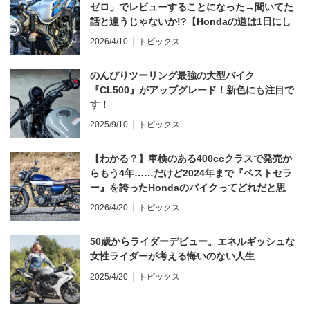
ゼロ」でレビューすることになった→聞いてた
話と違うじゃないか!?【Hondaの道は1日にし
てならず／CB1000F ①第一印象 編】
2026/4/10
トピックス
のんびりツーリング最強の大型バイク
『CL500』がアップグレード！新色にも注目で
す！
2025/9/10
トピックス
【わかる？】車検のある400ccクラスで発売か
らもう4年……だけど2024年まで『ベストセラ
ー』を誇ったHondaのバイクってどれだと思
う？
2026/4/20
トピックス
50歳からライダーデビュー。エネルギッシュな
女性ライダーが考える悔いのない人生
2025/4/20
トピックス