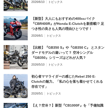
2026/6/10
トピックス
【新型】大人にもおすすめの400ccバイク
『CBR400R』がHonda E-Clutchを新搭載!? 足
つき性の良さも人気の理由ひとつです！
2026/6/1
トピックス
【比較】『GB350 S』や『GB350 C』 とスタン
ダードモデルの違いって？ 空冷シングル
『GB350』シリーズはどれが人気？
2026/5/10
トピックス
初心者ママライダーの感じたRebel 250 E-
Clutchの魅力。「私の心を落ち着かせてくれる
存在です」
2026/5/1
トピックス
【え？空冷？】新型『CB1000F』を「予備知識