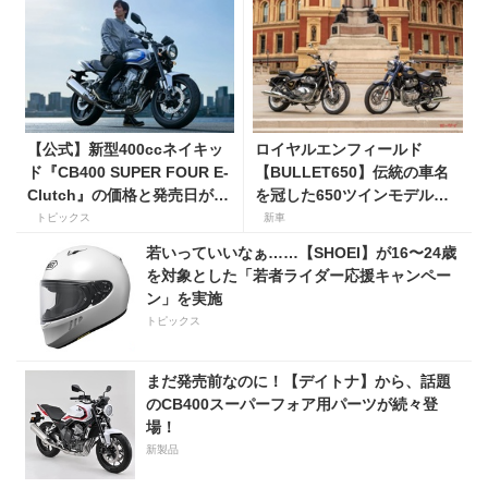
【公式】新型400ccネイキッ
ロイヤルエンフィールド
ド『CB400 SUPER FOUR E-
【BULLET650】伝統の車名
Clutch』の価格と発売日が決
を冠した650ツインモデルが
定！ シリーズ最高58馬力＆
登場。価格98万100円〜で、8
トピックス
新車
14kgもの軽量化!? 完全に
月27日発売！
若いっていいなぁ……【SHOEI】が16〜24歳
「旧CB400SF」を超えた!?
を対象とした「若者ライダー応援キャンペー
【Honda2026新車ニュー
ン」を実施
ス】
トピックス
まだ発売前なのに！【デイトナ】から、話題
のCB400スーパーフォア用パーツが続々登
場！
新製品