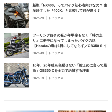
新型『NX400』ってバイク初心者向けなの？ 生
産終了した『400X』と比較して何が違う？
2025/2/1
トピックス
ツーリング好きの私が年甲斐もなく『峠の走
り』に夢中になってしまったバイクの話
【Hondaの道は1日にしてならず／GB350 S イ
ンプレ・レビュー 前編】
2026/3/1
トピックス
10年、20年後も色褪せない「控えめに言って最
高」GB350 Cを全力で絶賛する理由
2026/1/1
トピックス