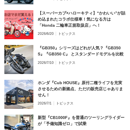
【スーパーカブ×ハローキティ】“かわいい”が詰
め込まれたコラボ仕様車！気になる方は
「Honda 二輪車正規取扱店」へ！
2026/6/20
トピックス
『GB350』シリーズはどれが人気？『GB350
S』『GB350 C』 とスタンダードモデルを比較
2026/7/10
トピックス
ホンダ『Cub HOUSE』原付二種ライフを充実
させるための新拠点、ただの販売店じゃありま
せん！
2026/7/1
トピックス
新型『CB1000F』を普通のツーリングライダー
が「予備知識ゼロ」で試乗