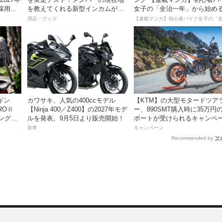
採用し9
を教えてくれる新型インカムがめ
女子の「全治一年」から始め
っちゃ便利な３つの理由【動画付
死回生日記
用品・グッズ
き】
ビギン
カワサキ、人気の400ccモデル
【KTM】の大型モタードツア
ROⅡ
【Ninja 400／Z400】の2027年モデ
ー、890SMT購入時に35万円
ングに
ルを発表。9月5日より販売開始！
ポートが受けられるキャンペ
グ〜
を実施中！
新車
キャンペーン
Recommended by