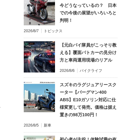
今どうなっているの？ 日本
での今後の展望がいろいろと
判明！
2026/8/7
トピックス
【元白バイ隊員がこっそり教
える】覆面パトカーの見分け
方と車両運用現場のリアル
2026/8/6
バイクライフ
スズキのラグジュアリースク
ーター【バーグマン400
ABS】E10ガソリン対応に仕
様変更して発売。価格は据え
て
置きの98万100円！
2026/8/5
新車
初心者が主役！体験試乗や有