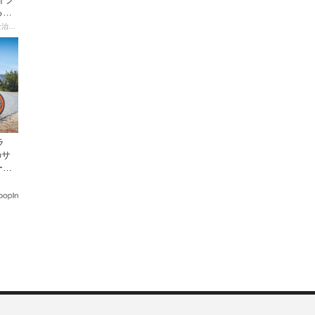
る起
【連載マンガ】初心者バイク女子の「全治一年」から始める起死回生日記
ラ
のサ
ーン