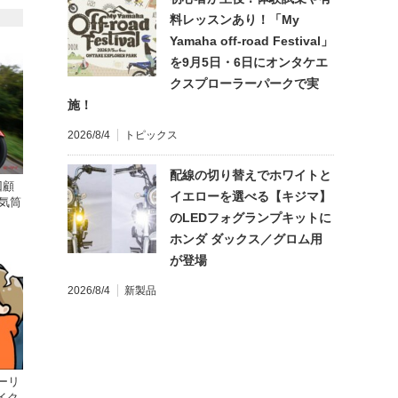
料レッスンあり！「My
Yamaha off-road Festival」
を9月5日・6日にオンタケエ
クスプローラーパークで実
施！
2026/8/4
トピックス
配線の切り替えでホワイトと
回顧
イエローを選べる【キジマ】
気筒
のLEDフォグランプキットに
ホンダ ダックス／グロム用
が登場
2026/8/4
新製品
ーリ
イク