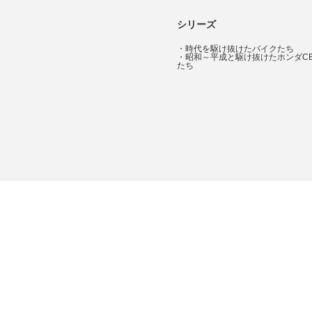
シリーズ
・
時代を駆け抜けたバイクたち
・
昭和～平成と駆け抜けたホンダC
たち