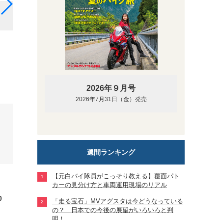
最新の2020年型からはデジタル液晶メーターに変更
2026年９月号
2026年7月31日（金）発売
週間ランキング
【元白バイ隊員がこっそり教える】覆面パト
カーの見分け方と車両運用現場のリアル
0
「走る宝石」MVアグスタは今どうなっている
の？ 日本での今後の展望がいろいろと判
明！