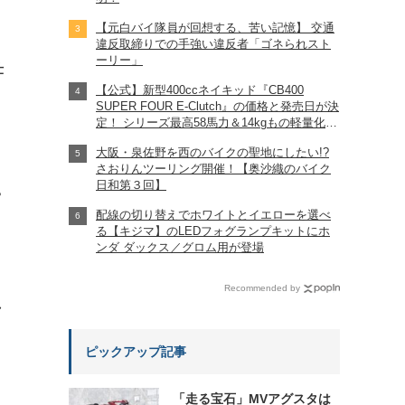
【元白バイ隊員が回想する、苦い記憶】 交通
違反取締りでの手強い違反者「ゴネられスト
ーリー」
仕
【公式】新型400ccネイキッド『CB400
SUPER FOUR E-Clutch』の価格と発売日が決
定！ シリーズ最高58馬力＆14kgもの軽量化!?
完全に「旧CB400SF」を超えた!?
大阪・泉佐野を西のバイクの聖地にしたい!?
【Honda2026新車ニュース】
さおりんツーリング開催！【奥沙織のバイク
日和第３回】
?
配線の切り替えでホワイトとイエローを選べ
る【キジマ】のLEDフォグランプキットにホ
ンダ ダックス／グロム用が登場
Recommended by
れ
ピックアップ記事
「走る宝石」MVアグスタは