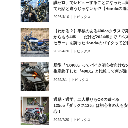
識ゼロ」でレビューすることになった→
てた話と違うじゃないか!?【Hondaの道
日にしてならず／CB1000F ①第一印象 
2026/4/10
トピックス
【わかる？】車検のある400ccクラスで
からもう4年……だけど2024年まで『ベ
セラー』を誇ったHondaのバイクってど
と思う？
2026/4/20
トピックス
新型『NX400』ってバイク初心者向けな
生産終了した『400X』と比較して何が違
2025/2/1
トピックス
通勤・通学、二人乗りもOKの遊べる
125cc『ダックス125』は初心者の人も安
心！
2025/7/20
トピックス