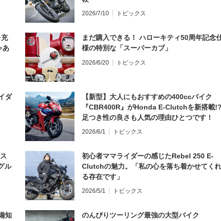
2026/7/10
トピックス
を充
まだ購入できる！ ハローキティ50周年記念
ゃあ
様の特別な「スーパーカブ」
2026/6/20
トピックス
イダ
【新型】大人にもおすすめの400ccバイク
『CBR400R』がHonda E-Clutchを新搭載!
足つき性の良さも人気の理由ひとつです！
2026/6/1
トピックス
とス
初心者ママライダーの感じたRebel 250 E-
グル
Clutchの魅力。「私の心を落ち着かせてく
る存在です」
2026/5/1
トピックス
備知
のんびりツーリング最強の大型バイク