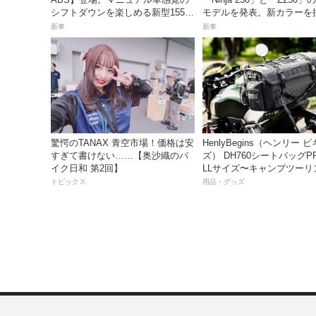
シフトダウンを楽しめる新型155cc
モデルを発表。新カラーを
スポーツスクーター8月31日発売。
月5日より発売！
新車
新車
価格48万1800円
驚愕のTANAX 青空市場！価格は安
HenlyBegins（ヘンリー 
すぎて書けない……【奥沙織のバ
ズ） DH760シートバッグP
イク日和 第2回】
LLサイズ〜キャンプツーリ
も安心の大容量ツアーバッ
トピックス
用品・グッズ