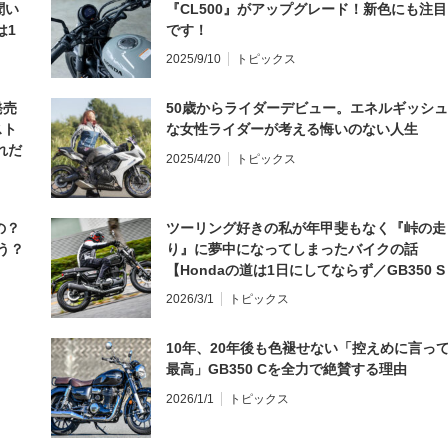
聞い
『CL500』がアップグレード！新色にも注目
は1
です！
編】
2025/9/10
トピックス
発売
50歳からライダーデビュー。エネルギッシュ
スト
な女性ライダーが考える悔いのない人生
れだ
2025/4/20
トピックス
の？
ツーリング好きの私が年甲斐もなく『峠の走
う？
り』に夢中になってしまったバイクの話
【Hondaの道は1日にしてならず／GB350 S
インプレ・レビュー 前編】
2026/3/1
トピックス
10年、20年後も色褪せない「控えめに言っ
最高」GB350 Cを全力で絶賛する理由
2026/1/1
トピックス