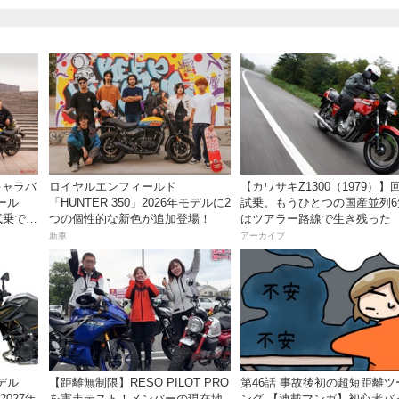
草キャラバ
ロイヤルエンフィールド
【カワサキZ1300（1979）】
ール
「HUNTER 350」2026年モデルに2
試乗。もうひとつの国産並列6
試乗でき
つの個性的な新色が追加登場！
はツアラー路線で生き残った
新車
アーカイブ
デル
【距離無制限】RESO PILOT PRO
第46話 事故後初の超短距離ツ
2027年
を実走テスト！メンバーの現在地
ング 【連載マンガ】初心者バ