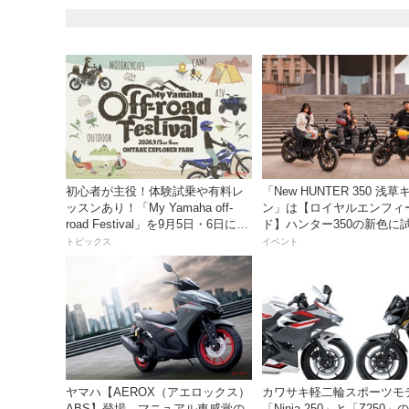
初心者が主役！体験試乗や有料レ
「New HUNTER 350 浅
ッスンあり！「My Yamaha off-
ン」は【ロイヤルエンフィ
road Festival」を9月5日・6日にオ
ド】ハンター350の新色に
ンタケエクスプローラーパークで
るチャンス！
トピックス
イベント
実施！
ヤマハ【AEROX（アエロックス）
カワサキ軽二輪スポーツモ
ABS】登場。マニュアル車感覚の
「Ninja 250」と「Z250」の