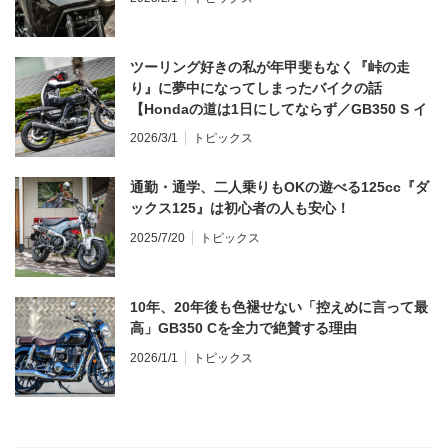
ツーリング好きの私が年甲斐もなく『峠の走
り』に夢中になってしまったバイクの話
【Hondaの道は1日にしてならず／GB350 S イ
ンプレ・レビュー 前編】
2026/3/1
トピックス
通勤・通学、二人乗りもOKの遊べる125cc『ダ
ックス125』は初心者の人も安心！
2025/7/20
トピックス
10年、20年後も色褪せない「控えめに言って最
高」GB350 Cを全力で絶賛する理由
2026/1/1
トピックス