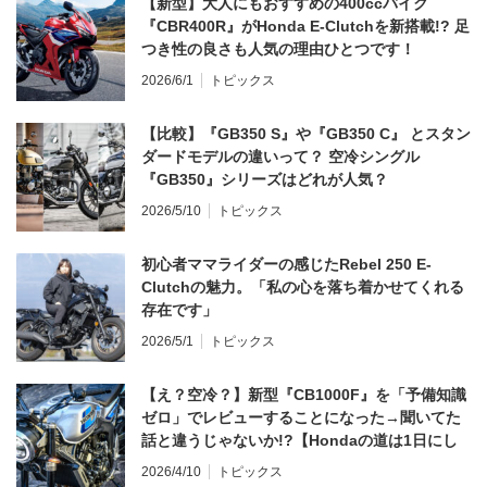
【新型】大人にもおすすめの400ccバイク
『CBR400R』がHonda E-Clutchを新搭載!? 足
つき性の良さも人気の理由ひとつです！
2026/6/1
トピックス
【比較】『GB350 S』や『GB350 C』 とスタン
ダードモデルの違いって？ 空冷シングル
『GB350』シリーズはどれが人気？
2026/5/10
トピックス
初心者ママライダーの感じたRebel 250 E-
Clutchの魅力。「私の心を落ち着かせてくれる
存在です」
2026/5/1
トピックス
【え？空冷？】新型『CB1000F』を「予備知識
ゼロ」でレビューすることになった→聞いてた
話と違うじゃないか!?【Hondaの道は1日にし
てならず／CB1000F ①第一印象 編】
2026/4/10
トピックス