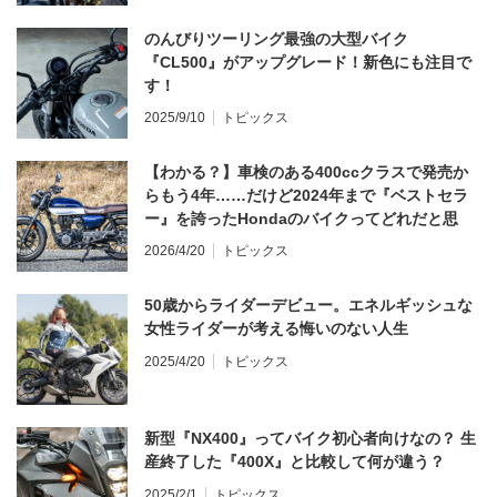
のんびりツーリング最強の大型バイク
『CL500』がアップグレード！新色にも注目で
す！
2025/9/10
トピックス
【わかる？】車検のある400ccクラスで発売か
らもう4年……だけど2024年まで『ベストセラ
ー』を誇ったHondaのバイクってどれだと思
う？
2026/4/20
トピックス
50歳からライダーデビュー。エネルギッシュな
女性ライダーが考える悔いのない人生
2025/4/20
トピックス
新型『NX400』ってバイク初心者向けなの？ 生
産終了した『400X』と比較して何が違う？
2025/2/1
トピックス