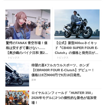
驚愕のTANAX 青空市場！価
【公式】新型400ccネイキッ
格は安すぎて書けない……
ド『CB400 SUPER FOUR E-
【奥沙織のバイク日和 第2
Clutch』の価格と発売日が決
回】
定！ シリーズ最高58馬力＆
トピックス
トピックス
14kgもの軽量化!? 完全に
待望の直4フルカウルスポーツ、ホンダ
「旧CB400SF」を超えた!?
【CBR400R FOUR E-Clutch】デビュー！
【Honda2026新車ニュース】
価格119万9000円で9月18日発売。
新車
ロイヤルエンフィールド「HUNTER 350」
2026年モデルに2つの個性的な新色が追加登
場！