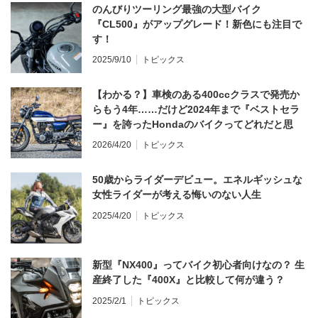
のんびりツーリング最強の大型バイク
『CL500』がアップグレード！新色にも注目で
す！
2025/9/10
トピックス
【わかる？】車検のある400ccクラスで発売か
らもう4年……だけど2024年まで『ベストセラ
ー』を誇ったHondaのバイクってどれだと思
う？
2026/4/20
トピックス
50歳からライダーデビュー。エネルギッシュな
女性ライダーが考える悔いのない人生
2025/4/20
トピックス
新型『NX400』ってバイク初心者向けなの？ 生
産終了した『400X』と比較して何が違う？
2025/2/1
トピックス