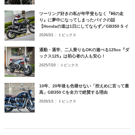
ツーリング好きの私が年甲斐もなく『峠の走
り』に夢中になってしまったバイクの話
【Hondaの道は1日にしてならず／GB350 S イ
ンプレ・レビュー 前編】
2026/3/1
トピックス
通勤・通学、二人乗りもOKの遊べる125cc『ダ
ックス125』は初心者の人も安心！
2025/7/20
トピックス
10年、20年後も色褪せない「控えめに言って最
高」GB350 Cを全力で絶賛する理由
2026/1/1
トピックス