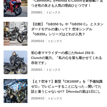
『CBR400R』がHonda E-Clutchを新搭載!? 足
つき性の良さも人気の理由ひとつです！
2026/6/1
トピックス
【比較】『GB350 S』や『GB350 C』 とスタン
ダードモデルの違いって？ 空冷シングル
『GB350』シリーズはどれが人気？
2026/5/10
トピックス
初心者ママライダーの感じたRebel 250 E-
Clutchの魅力。「私の心を落ち着かせてくれる
存在です」
2026/5/1
トピックス
【え？空冷？】新型『CB1000F』を「予備知識
ゼロ」でレビューすることになった→聞いてた
話と違うじゃないか!?【Hondaの道は1日にし
てならず／CB1000F ①第一印象 編】
2026/4/10
トピックス