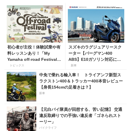
初心者が主役！体験試乗や有
スズキのラグジュアリースク
料レッスンあり！「My
ーター【バーグマン400
Yamaha off-road Festival」
ABS】E10ガソリン対応に仕
を9月5日・6日にオンタケエ
様変更して発売。価格は据え
トピックス
新車
クスプローラーパークで実
置きの98万100円！
中免で乗れる輸入車！ トライアンフ新型ス
施！
ラクストン400＆トラッカー400本音レビュー
【身長154cmの足着きは？】
新車
【元白バイ隊員が回想する、苦い記憶】 交通
違反取締りでの手強い違反者「ゴネられスト
ーリー」
バイクライフ