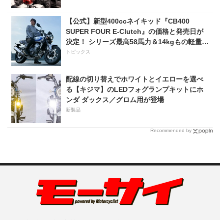
【公式】新型400ccネイキッド『CB400
SUPER FOUR E-Clutch』の価格と発売日が
決定！ シリーズ最高58馬力＆14kgもの軽量
化!? 完全に「旧CB400SF」を超えた!?
トピックス
【Honda2026新車ニュース】
配線の切り替えでホワイトとイエローを選べ
る【キジマ】のLEDフォグランプキットにホ
ンダ ダックス／グロム用が登場
新製品
Recommended by