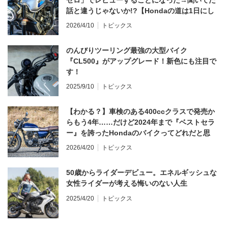
ゼロ」でレビューすることになった→聞いてた
話と違うじゃないか!?【Hondaの道は1日にし
てならず／CB1000F ①第一印象 編】
2026/4/10
トピックス
のんびりツーリング最強の大型バイク
『CL500』がアップグレード！新色にも注目で
す！
2025/9/10
トピックス
【わかる？】車検のある400ccクラスで発売か
らもう4年……だけど2024年まで『ベストセラ
ー』を誇ったHondaのバイクってどれだと思
う？
2026/4/20
トピックス
50歳からライダーデビュー。エネルギッシュな
女性ライダーが考える悔いのない人生
2025/4/20
トピックス