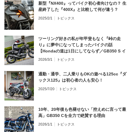
新型『NX400』ってバイク初心者向けなの？ 生
産終了した『400X』と比較して何が違う？
2025/2/1
トピックス
ツーリング好きの私が年甲斐もなく『峠の走
り』に夢中になってしまったバイクの話
【Hondaの道は1日にしてならず／GB350 S イ
ンプレ・レビュー 前編】
2026/3/1
トピックス
通勤・通学、二人乗りもOKの遊べる125cc『ダ
ックス125』は初心者の人も安心！
2025/7/20
トピックス
10年、20年後も色褪せない「控えめに言って最
高」GB350 Cを全力で絶賛する理由
2026/1/1
トピックス