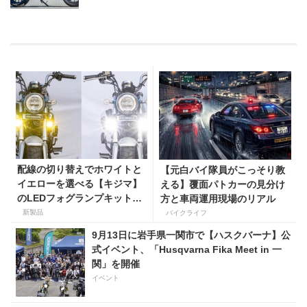
配線の切り替えでホワイトと
【元白バイ隊員がこっそり教
イエローを選べる【キジマ】
える】覆面パトカーの見分け
のLEDフォグランプキットに
方と車両運用現場のリアル
ホンダ ダックス／グロム用が
新製品
バイクライフ
登場
9月13日に岩手県一関市で【ハスクバーナ】公
式イベント、「Husqvarna Fika Meet in 一
関」を開催
イベント