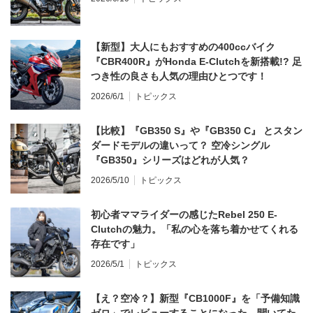
【新型】大人にもおすすめの400ccバイク
『CBR400R』がHonda E-Clutchを新搭載!? 足
つき性の良さも人気の理由ひとつです！
2026/6/1
トピックス
【比較】『GB350 S』や『GB350 C』 とスタン
ダードモデルの違いって？ 空冷シングル
『GB350』シリーズはどれが人気？
2026/5/10
トピックス
初心者ママライダーの感じたRebel 250 E-
Clutchの魅力。「私の心を落ち着かせてくれる
存在です」
2026/5/1
トピックス
【え？空冷？】新型『CB1000F』を「予備知識