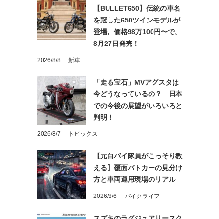
【BULLET650】伝統の車名
を冠した650ツインモデルが
登場。価格98万100円〜で、
8月27日発売！
2026/8/8
新車
「走る宝石」MVアグスタは
今どうなっているの？ 日本
での今後の展望がいろいろと
判明！
2026/8/7
トピックス
【元白バイ隊員がこっそり教
える】覆面パトカーの見分け
方と車両運用現場のリアル
て
2026/8/6
バイクライフ
スズキのラグジュアリースク