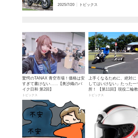
2025/7/20
トピックス
驚愕のTANAX 青空市場！価格は安
上手くなるために、絶対に
すぎて書けない……【奥沙織のバ
してはいけない」たった一
イク日和 第2回】
所！ 【第11回】現役二輪
員YouTuberばくのライテ
トピックス
トピックス