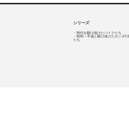
シリーズ
・
時代を駆け抜けたバイクたち
・
昭和～平成と駆け抜けたホンダC
たち