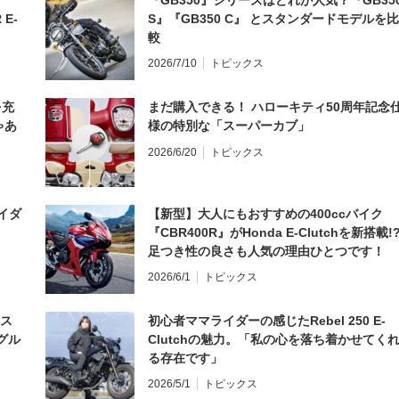
 E-
S』『GB350 C』 とスタンダードモデルを比
較
2026/7/10
トピックス
を充
まだ購入できる！ ハローキティ50周年記念
ゃあ
様の特別な「スーパーカブ」
2026/6/20
トピックス
イダ
【新型】大人にもおすすめの400ccバイク
『CBR400R』がHonda E-Clutchを新搭載!
足つき性の良さも人気の理由ひとつです！
2026/6/1
トピックス
とス
初心者ママライダーの感じたRebel 250 E-
グル
Clutchの魅力。「私の心を落ち着かせてく
る存在です」
2026/5/1
トピックス