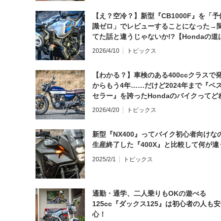
【え？空冷？】新型『CB1000F』を「予
識ゼロ」でレビューすることになった→
てた話と違うじゃないか!?【Hondaの道
日にしてならず／CB1000F ①第一印象 
2026/4/10
トピックス
【わかる？】車検のある400ccクラスで
からもう4年……だけど2024年まで『ベ
セラー』を誇ったHondaのバイクってど
と思う？
2026/4/20
トピックス
新型『NX400』ってバイク初心者向けな
生産終了した『400X』と比較して何が違
2025/2/1
トピックス
通勤・通学、二人乗りもOKの遊べる
125cc『ダックス125』は初心者の人も安
心！