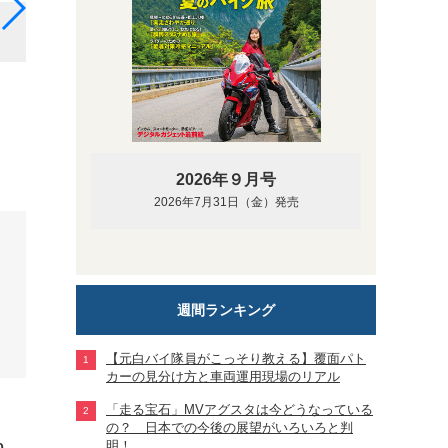
堅実な走りをレースをリードする＃30Honda HRCの高
2026年９月号
2026年7月31日（金）発売
週間ランキング
【元白バイ隊員がこっそり教える】覆面パト
カーの見分け方と車両運用現場のリアル
「走る宝石」MVアグスタは今どうなっている
の？ 日本での今後の展望がいろいろと判
明！
0