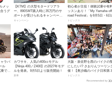
ヘルメッ
【KTM】の大型モタードツアラ
初心者が主役！体験試乗や有
似合うグ
ー、890SMT購入時に35万円のサ
ッスンあり！「My Yamaha off
ポートが受けられるキャンペーン
road Festival」を9月5日・6
イド）」
を実施中！
ンタケエクスプローラーパー
キャンペーン
トピックス
実施！
草キャラバ
カワサキ、人気の400ccモデル
大阪・泉佐野を西のバイクの
ール
【Ninja 400／Z400】の2027年モデ
にしたい!? さおりんツーリン
試乗でき
ルを発表。9月5日より販売開始！
催！【奥沙織のバイク日和第
回】
新車
トピックス
Recommended by