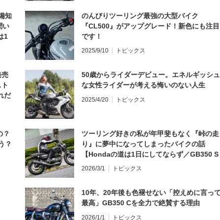
備知
のんびりツーリング最強の大型バイク
聞い
『CL500』がアップグレード！新色にも注目
は1
です！
編】
2025/9/10
トピックス
発売
50歳からライダーデビュー。エネルギッシュ
スト
な女性ライダーが考える悔いのない人生
れだ
2025/4/20
トピックス
の？
ツーリング好きの私が年甲斐もなく『峠の走
う？
り』に夢中になってしまったバイクの話
【Hondaの道は1日にしてならず／GB350 S
インプレ・レビュー 前編】
2026/3/1
トピックス
10年、20年後も色褪せない「控えめに言っ
最高」GB350 Cを全力で絶賛する理由
2026/1/1
トピックス