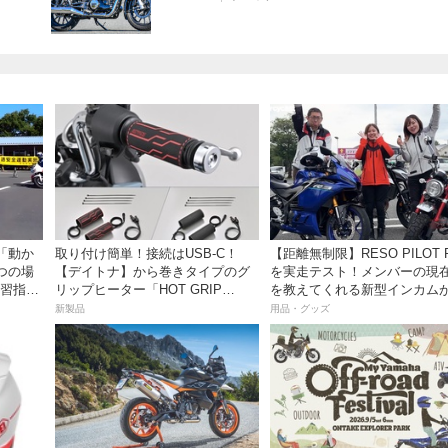
「動か
取り付け簡単！接続はUSB-C！
【距離無制限】RESO PILOT PRO
つの場
【デイトナ】から巻きタイプのグ
を実走テスト！メンバーの現
教習指導
リップヒーター「HOT GRIP
を教えてくれる新型インカム
ク講座
WRAP HEAT」が登場
っちゃ便利な３つの理由【動
新製品
用品・グッズ
き】