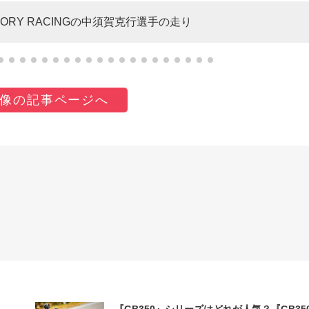
TORY RACINGの中須賀克行選手の走り
像の記事ページへ
『GB350』シリーズはどれが人気？『GB35