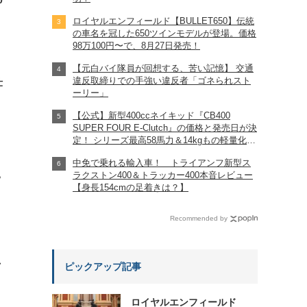
ロイヤルエンフィールド【BULLET650】伝統
の車名を冠した650ツインモデルが登場。価格
98万100円〜で、8月27日発売！
【元白バイ隊員が回想する、苦い記憶】 交通
違反取締りでの手強い違反者「ゴネられスト
仕
ーリー」
【公式】新型400ccネイキッド『CB400
SUPER FOUR E-Clutch』の価格と発売日が決
定！ シリーズ最高58馬力＆14kgもの軽量化!?
完全に「旧CB400SF」を超えた!?
中免で乗れる輸入車！ トライアンフ新型ス
【Honda2026新車ニュース】
ラクストン400＆トラッカー400本音レビュー
?
【身長154cmの足着きは？】
Recommended by
れ
ピックアップ記事
ロイヤルエンフィールド