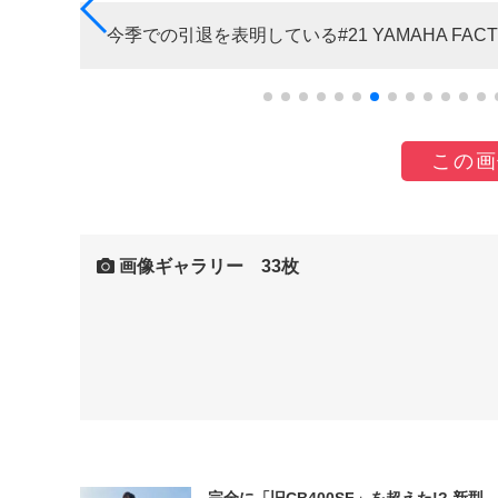
今季での引退を表明している#21 YAMAHA FAC
この画
画像ギャラリー 33枚
完全に「旧CB400SF」を超えた!? 新型