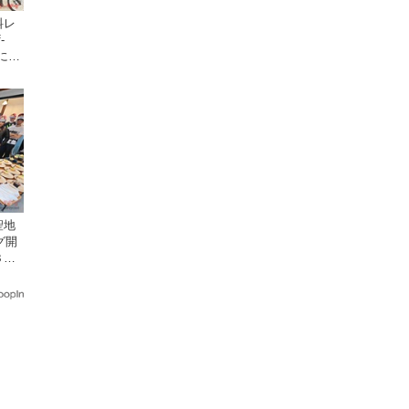
料レ
-
日にオ
クで
聖地
グ開
３