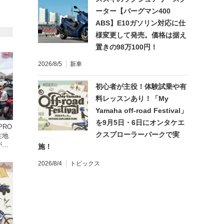
ーター【バーグマン400
ABS】E10ガソリン対応に仕
様変更して発売。価格は据え
置きの98万100円！
2026/8/5
新車
初心者が主役！体験試乗や有
料レッスンあり！「My
Yamaha off-road Festival」
を9月5日・6日にオンタケエ
クスプローラーパークで実
在地
がめ
施！
画付
2026/8/4
トピックス