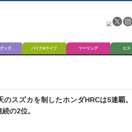
グッズ
バイク&ライフ
ツーリング
ヒス
荒天のスズカを制したホンダHRCは5連覇
連続の2位。