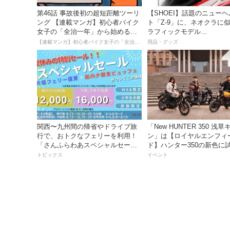
第46話 事故後初の超短距離ツーリ
【SHOEI】話題のニュー
ング 【連載マンガ】初心者バイク
ト「Z-9」に、ネオクラに
女子の「全治一年」から始める起
ラフィックモデル
死回生日記
「BURNSIDE（バーンサ
【連載マンガ】初心者バイク女子の「全治一年」から始める起死回生日記
用品・グッズ
が登場！
関西〜九州間の帰省やドライブ旅
「New HUNTER 350 浅
行で、おトクなフェリーを利用！
ン」は【ロイヤルエンフィ
「さんふらわあスペシャルセー
ド】ハンター350の新色に
ル」を期間限定で販売開始
るチャンス！
トピックス
イベント