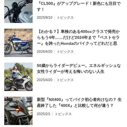
『CL500』がアップグレード！新色にも注目で
す！
2025/9/10
トピックス
【わかる？】車検のある400ccクラスで発売か
らもう4年……だけど2024年まで『ベストセラ
ー』を誇ったHondaのバイクってどれだと思
う？
2026/4/20
トピックス
50歳からライダーデビュー。エネルギッシュな
女性ライダーが考える悔いのない人生
2025/4/20
トピックス
新型『NX400』ってバイク初心者向けなの？ 生
産終了した『400X』と比較して何が違う？
2025/2/1
トピックス