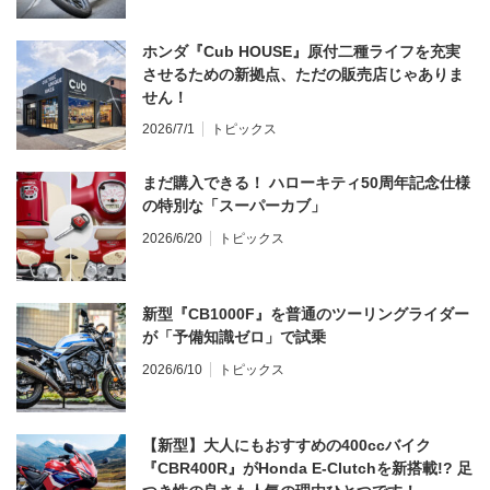
ホンダ『Cub HOUSE』原付二種ライフを充実
させるための新拠点、ただの販売店じゃありま
せん！
2026/7/1
トピックス
まだ購入できる！ ハローキティ50周年記念仕様
の特別な「スーパーカブ」
2026/6/20
トピックス
新型『CB1000F』を普通のツーリングライダー
が「予備知識ゼロ」で試乗
2026/6/10
トピックス
【新型】大人にもおすすめの400ccバイク
『CBR400R』がHonda E-Clutchを新搭載!? 足