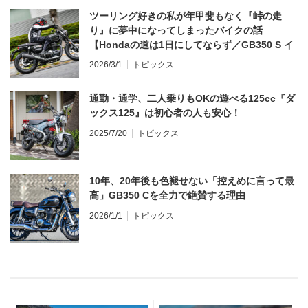
ツーリング好きの私が年甲斐もなく『峠の走
り』に夢中になってしまったバイクの話
【Hondaの道は1日にしてならず／GB350 S イ
ンプレ・レビュー 前編】
2026/3/1
トピックス
通勤・通学、二人乗りもOKの遊べる125cc『ダ
ックス125』は初心者の人も安心！
2025/7/20
トピックス
10年、20年後も色褪せない「控えめに言って最
高」GB350 Cを全力で絶賛する理由
2026/1/1
トピックス