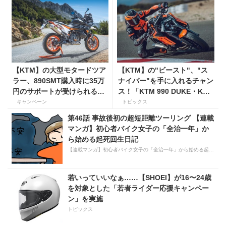
【KTM】の大型モタードツア
【KTM】の"ビースト"、"ス
ラー、890SMT購入時に35万
ナイパー"を手に入れるチャン
円のサポートが受けられるキ
ス！「KTM 990 DUKE・KTM
ャンペーンを実施中！
1390 SUPER DUKE R EVO
キャンペーン
トピックス
購入サポートキャンペーン」
第46話 事故後初の超短距離ツーリング 【連載
マンガ】初心者バイク女子の「全治一年」か
ら始める起死回生日記
【連載マンガ】初心者バイク女子の「全治一年」から始める起死回生日記
若いっていいなぁ……【SHOEI】が16〜24歳
を対象とした「若者ライダー応援キャンペー
ン」を実施
トピックス