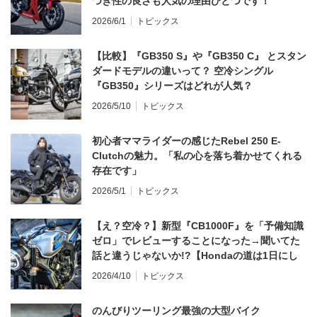
つき性の良さも人気の理由ひとつです！
2026/6/1
トピックス
【比較】『GB350 S』や『GB350 C』 とスタン
ダードモデルの違いって？ 空冷シングル
『GB350』シリーズはどれが人気？
2026/5/10
トピックス
初心者ママライダーの感じたRebel 250 E-
Clutchの魅力。「私の心を落ち着かせてくれる
存在です」
2026/5/1
トピックス
【え？空冷？】新型『CB1000F』を「予備知識
ゼロ」でレビューすることになった→聞いてた
話と違うじゃないか!?【Hondaの道は1日にし
てならず／CB1000F ①第一印象 編】
2026/4/10
トピックス
のんびりツーリング最強の大型バイク