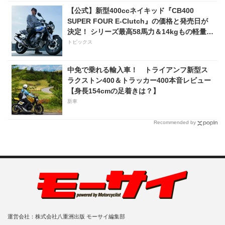
【公式】新型400ccネイキッド『CB400
SUPER FOUR E-Clutch』の価格と発売日が
決定！ シリーズ最高58馬力＆14kgもの軽量
化!? 完全に「旧CB400SF」を超えた!?
トピックス
【Honda2026新車ニュース】
中免で乗れる輸入車！ トライアンフ新型ス
ラクストン400＆トラッカー400本音レビュー
【身長154cmの足着きは？】
新車
Recommended by
運営会社：株式会社八重洲出版 モーサイ編集部