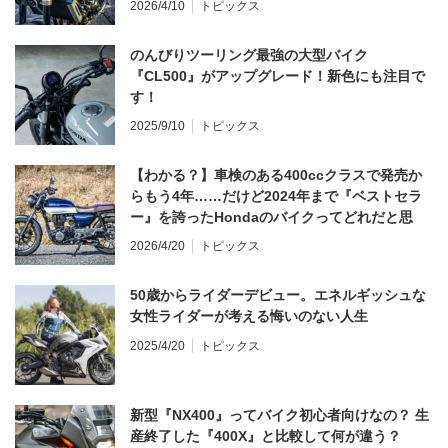
2026/4/10
トピックス
のんびりツーリング最強の大型バイク
『CL500』がアップグレード！新色にも注目で
す！
2025/9/10
トピックス
【わかる？】車検のある400ccクラスで発売か
らもう4年……だけど2024年まで『ベストセラ
ー』を誇ったHondaのバイクってどれだと思
う？
2026/4/20
トピックス
50歳からライダーデビュー。エネルギッシュな
女性ライダーが考える悔いのない人生
2025/4/20
トピックス
新型『NX400』ってバイク初心者向けなの？ 生
産終了した『400X』と比較して何が違う？