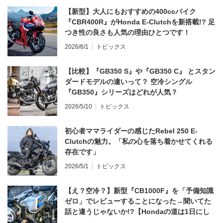
【新型】大人にもおすすめの400ccバイク
『CBR400R』がHonda E-Clutchを新搭載!? 足
つき性の良さも人気の理由ひとつです！
2026/6/1
トピックス
【比較】『GB350 S』や『GB350 C』 とスタン
ダードモデルの違いって？ 空冷シングル
『GB350』シリーズはどれが人気？
2026/5/10
トピックス
初心者ママライダーの感じたRebel 250 E-
Clutchの魅力。「私の心を落ち着かせてくれる
存在です」
2026/5/1
トピックス
【え？空冷？】新型『CB1000F』を「予備知識
ゼロ」でレビューすることになった→聞いてた
話と違うじゃないか!?【Hondaの道は1日にし
てならず／CB1000F ①第一印象 編】