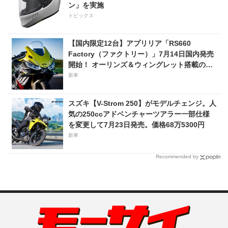
ン」を実施
トピックス
【国内限定12台】アプリリア「RS660
Factory（ファクトリー）」7月14日国内発売
開始！ オーリンズ＆ウィングレット搭載の上
級仕様は価格198万円！
新車
スズキ【V-Strom 250】がモデルチェンジ。人
気の250ccアドベンチャーツアラー一部仕様
を変更して7月23日発売。価格68万5300円
新車
Recommended by