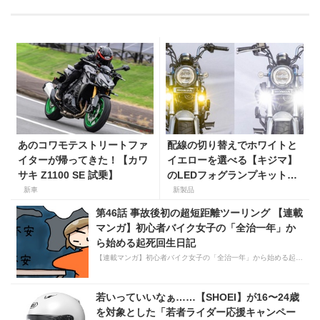
あのコワモテストリートファ
配線の切り替えでホワイトと
イターが帰ってきた！【カワ
イエローを選べる【キジマ】
サキ Z1100 SE 試乗】
のLEDフォグランプキットに
ホンダ ダックス／グロム用が
新車
新製品
登場
第46話 事故後初の超短距離ツーリング 【連載
マンガ】初心者バイク女子の「全治一年」か
ら始める起死回生日記
【連載マンガ】初心者バイク女子の「全治一年」から始める起死回生日記
若いっていいなぁ……【SHOEI】が16〜24歳
を対象とした「若者ライダー応援キャンペー