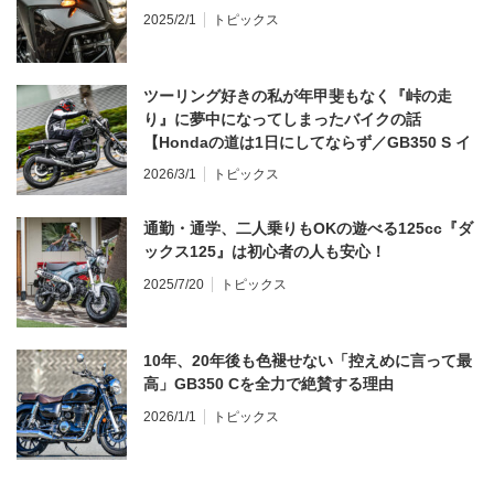
2025/2/1
トピックス
ツーリング好きの私が年甲斐もなく『峠の走
り』に夢中になってしまったバイクの話
【Hondaの道は1日にしてならず／GB350 S イ
ンプレ・レビュー 前編】
2026/3/1
トピックス
通勤・通学、二人乗りもOKの遊べる125cc『ダ
ックス125』は初心者の人も安心！
2025/7/20
トピックス
10年、20年後も色褪せない「控えめに言って最
高」GB350 Cを全力で絶賛する理由
2026/1/1
トピックス