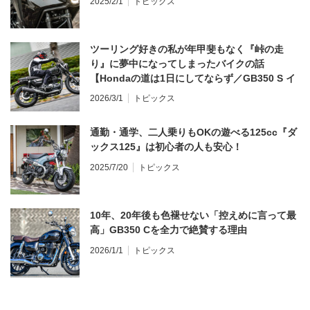
2025/2/1
トピックス
ツーリング好きの私が年甲斐もなく『峠の走
り』に夢中になってしまったバイクの話
【Hondaの道は1日にしてならず／GB350 S イ
ンプレ・レビュー 前編】
2026/3/1
トピックス
通勤・通学、二人乗りもOKの遊べる125cc『ダ
ックス125』は初心者の人も安心！
2025/7/20
トピックス
10年、20年後も色褪せない「控えめに言って最
高」GB350 Cを全力で絶賛する理由
2026/1/1
トピックス