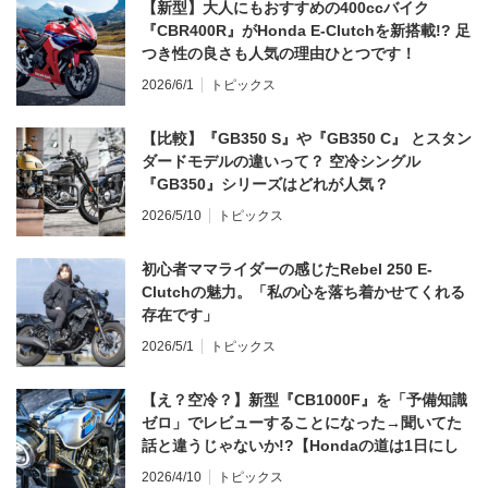
【新型】大人にもおすすめの400ccバイク
『CBR400R』がHonda E-Clutchを新搭載!? 足
つき性の良さも人気の理由ひとつです！
2026/6/1
トピックス
【比較】『GB350 S』や『GB350 C』 とスタン
ダードモデルの違いって？ 空冷シングル
『GB350』シリーズはどれが人気？
2026/5/10
トピックス
初心者ママライダーの感じたRebel 250 E-
Clutchの魅力。「私の心を落ち着かせてくれる
存在です」
2026/5/1
トピックス
【え？空冷？】新型『CB1000F』を「予備知識
ゼロ」でレビューすることになった→聞いてた
話と違うじゃないか!?【Hondaの道は1日にし
てならず／CB1000F ①第一印象 編】
2026/4/10
トピックス