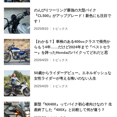
のんびりツーリング最強の大型バイク
『CL500』がアップグレード！新色にも注目で
す！
2025/9/10
トピックス
【わかる？】車検のある400ccクラスで発売か
らもう4年……だけど2024年まで『ベストセラ
ー』を誇ったHondaのバイクってどれだと思
う？
2026/4/20
トピックス
50歳からライダーデビュー。エネルギッシュな
女性ライダーが考える悔いのない人生
2025/4/20
トピックス
新型『NX400』ってバイク初心者向けなの？ 生
産終了した『400X』と比較して何が違う？