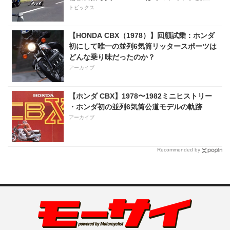
トピックス
【HONDA CBX（1978）】回顧試乗：ホンダ
初にして唯一の並列6気筒リッタースポーツは
どんな乗り味だったのか？
アーカイブ
【ホンダ CBX】1978〜1982ミニヒストリー
・ホンダ初の並列6気筒公道モデルの軌跡
アーカイブ
Recommended by