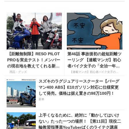
【距離無制限】RESO PILOT
第46話 事故後初の超短距離ツ
PROを実走テスト！メンバー
ーリング 【連載マンガ】初心
の現在地を教えてくれる新型
者バイク女子の「全治一年」
インカムがめっちゃ便利な３
から始める起死回生日記
用品・グッズ
【連載マンガ】初心者バイク女子の「全治一年」から始める起死回生日記
つの理由【動画付き】
スズキのラグジュアリースクーター【バーグ
マン400 ABS】E10ガソリン対応に仕様変更
して発売。価格は据え置きの98万100円！
新車
上手くなるために、絶対に「動かしてはいけ
ない」たった一つの場所！ 【第11回】現役二
輪教習指導員YouTuberばくのライテク講座