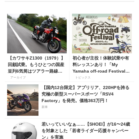
【カワサキZ1300（1979）】
初心者が主役！体験試乗や有
回顧試乗。もうひとつの国産
料レッスンあり！「My
並列6気筒はツアラー路線で
Yamaha off-road Festival」
生き残った
を9月5日・6日にオンタケエ
アーカイブ
トピックス
クスプローラーパークで実
【国内12台限定】アプリリア、220HPを誇る
施！
究極の新型スーパースポーツ「RSV4
Factory」を発売。価格363万円！
新車
若いっていいなぁ……【SHOEI】が16〜24歳
を対象とした「若者ライダー応援キャンペー
ン」を実施