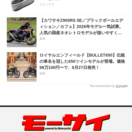
トピックス
【カワサキZ900RS SE／ブラックボールエデ
ィション／カフェ】2026年モデル一気試乗。
人気の国産ネオレトロモデルが扱いやすく上
質に進化！
新車
ロイヤルエンフィールド【BULLET650】伝統
の車名を冠した650ツインモデルが登場。価格
98万100円〜で、8月27日発売！
新車
Recommended by