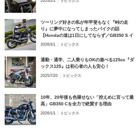
2025/2/1
トピックス
ツーリング好きの私が年甲斐もなく『峠の走
り』に夢中になってしまったバイクの話
【Hondaの道は1日にしてならず／GB350 S イ
ンプレ・レビュー 前編】
2026/3/1
トピックス
通勤・通学、二人乗りもOKの遊べる125cc『ダ
ックス125』は初心者の人も安心！
2025/7/20
トピックス
10年、20年後も色褪せない「控えめに言って最
高」GB350 Cを全力で絶賛する理由
2026/1/1
トピックス