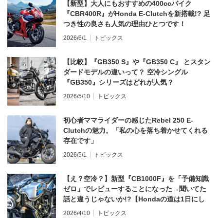
【新型】大人にもおすすめの400ccバイク
『CBR400R』がHonda E-Clutchを新搭載!? 足
つき性の良さも人気の理由ひとつです！
2026/6/1
トピックス
【比較】『GB350 S』や『GB350 C』 とスタン
ダードモデルの違いって？ 空冷シングル
『GB350』シリーズはどれが人気？
2026/5/10
トピックス
初心者ママライダーの感じたRebel 250 E-
Clutchの魅力。「私の心を落ち着かせてくれる
存在です」
2026/5/1
トピックス
【え？空冷？】新型『CB1000F』を「予備知識
ゼロ」でレビューすることになった→聞いてた
話と違うじゃないか!?【Hondaの道は1日にし
てならず／CB1000F ①第一印象 編】
2026/4/10
トピックス