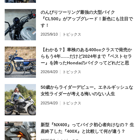
のんびりツーリング最強の大型バイク
『CL500』がアップグレード！新色にも注目で
す！
2025/9/10
トピックス
【わかる？】車検のある400ccクラスで発売か
らもう4年……だけど2024年まで『ベストセラ
ー』を誇ったHondaのバイクってどれだと思
う？
2026/4/20
トピックス
50歳からライダーデビュー。エネルギッシュな
女性ライダーが考える悔いのない人生
2025/4/20
トピックス
新型『NX400』ってバイク初心者向けなの？ 生
産終了した『400X』と比較して何が違う？