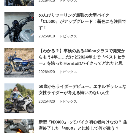
2026/4/10
トピックス
のんびりツーリング最強の大型バイク
『CL500』がアップグレード！新色にも注目で
す！
2025/9/10
トピックス
【わかる？】車検のある400ccクラスで発売か
らもう4年……だけど2024年まで『ベストセラ
ー』を誇ったHondaのバイクってどれだと思
う？
2026/4/20
トピックス
50歳からライダーデビュー。エネルギッシュな
女性ライダーが考える悔いのない人生
2025/4/20
トピックス
新型『NX400』ってバイク初心者向けなの？ 生
産終了した『400X』と比較して何が違う？