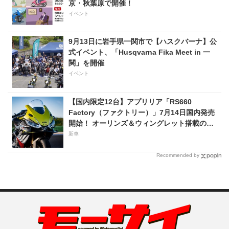
京・秋葉原で開催！
イベント
9月13日に岩手県一関市で【ハスクバーナ】公
式イベント、「Husqvarna Fika Meet in 一
関」を開催
イベント
【国内限定12台】アプリリア「RS660
Factory（ファクトリー）」7月14日国内発売
開始！ オーリンズ＆ウィングレット搭載の上
級仕様は価格198万円！
新車
Recommended by