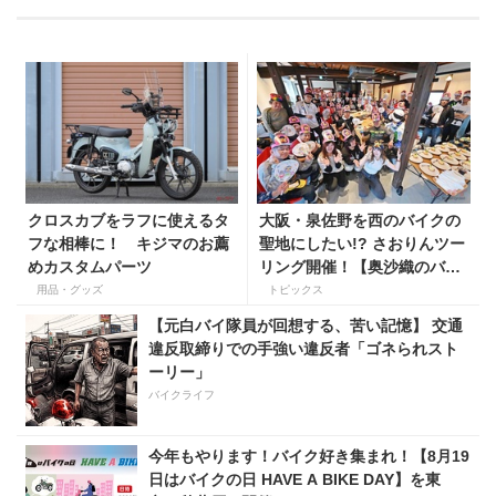
クロスカブをラフに使えるタ
大阪・泉佐野を西のバイクの
フな相棒に！ キジマのお薦
聖地にしたい!? さおりんツー
めカスタムパーツ
リング開催！【奥沙織のバイ
ク日和第３回】
用品・グッズ
トピックス
【元白バイ隊員が回想する、苦い記憶】 交通
違反取締りでの手強い違反者「ゴネられスト
ーリー」
バイクライフ
今年もやります！バイク好き集まれ！【8月19
日はバイクの日 HAVE A BIKE DAY】を東