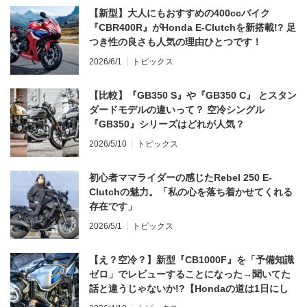
【新型】大人にもおすすめの400ccバイク
『CBR400R』がHonda E-Clutchを新搭載!? 足
つき性の良さも人気の理由ひとつです！
2026/6/1
トピックス
【比較】『GB350 S』や『GB350 C』 とスタン
ダードモデルの違いって？ 空冷シングル
『GB350』シリーズはどれが人気？
2026/5/10
トピックス
初心者ママライダーの感じたRebel 250 E-
Clutchの魅力。「私の心を落ち着かせてくれる
存在です」
2026/5/1
トピックス
【え？空冷？】新型『CB1000F』を「予備知識
ゼロ」でレビューすることになった→聞いてた
話と違うじゃないか!?【Hondaの道は1日にし
てならず／CB1000F ①第一印象 編】