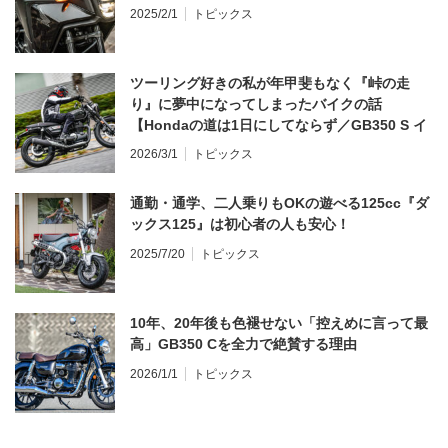
2025/2/1
トピックス
ツーリング好きの私が年甲斐もなく『峠の走
り』に夢中になってしまったバイクの話
【Hondaの道は1日にしてならず／GB350 S イ
ンプレ・レビュー 前編】
2026/3/1
トピックス
通勤・通学、二人乗りもOKの遊べる125cc『ダ
ックス125』は初心者の人も安心！
2025/7/20
トピックス
10年、20年後も色褪せない「控えめに言って最
高」GB350 Cを全力で絶賛する理由
2026/1/1
トピックス