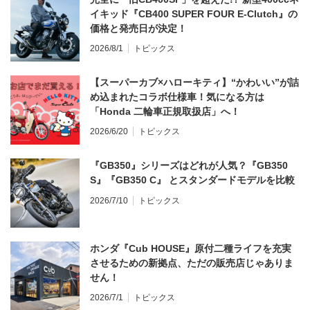
イキッド『CB400 SUPER FOUR E-Clutch』の
価格と発売日が決定！
2026/8/1
トピックス
【スーパーカブ×ハローキティ】“かわいい”が詰
め込まれたコラボ仕様車！気になる方は
「Honda 二輪車正規取扱店」へ！
2026/6/20
トピックス
『GB350』シリーズはどれが人気？『GB350
S』『GB350 C』 とスタンダードモデルを比較
2026/7/10
トピックス
ホンダ『Cub HOUSE』原付二種ライフを充実
させるための新拠点、ただの販売店じゃありま
せん！
2026/7/1
トピックス