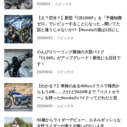
2026/5/1
トピックス
【え？空冷？】新型『CB1000F』を「予備知識
ゼロ」でレビューすることになった→聞いてた
話と違うじゃないか!?【Hondaの道は1日にし
てならず／CB1000F ①第一印象 編】
2026/4/10
トピックス
のんびりツーリング最強の大型バイク
『CL500』がアップグレード！新色にも注目で
す！
2025/9/10
トピックス
【わかる？】車検のある400ccクラスで発売か
らもう4年……だけど2024年まで『ベストセラ
ー』を誇ったHondaのバイクってどれだと思
う？
2026/4/20
トピックス
50歳からライダーデビュー。エネルギッシュな
女性ライダーが考える悔いのない人生