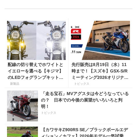
配線の切り替えでホワイトと
先行販売は8月19日（水）11
イエローを選べる【キジマ】
時まで！【スズキ】GSX-S/R
のLEDフォグランプキットに
ミーティング2026オリジナル
ホンダ ダックス／グロム用が
グッズを手に入れよう！
新製品
トピックス
登場
「走る宝石」MVアグスタは今どうなっている
の？ 日本での今後の展望がいろいろと判
明！
トピックス
【カワサキZ900RS SE／ブラックボールエデ
ィション／カフェ】2026年モデル一気試乗。