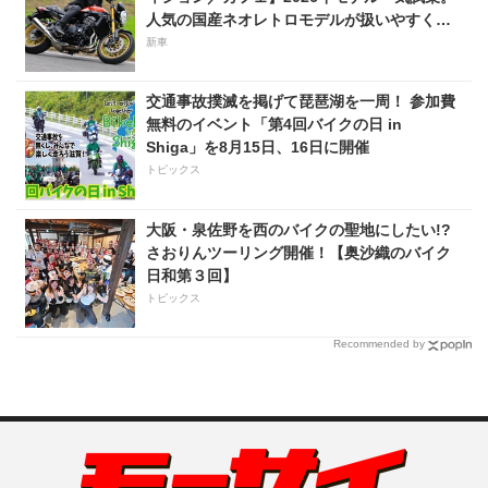
人気の国産ネオレトロモデルが扱いやすく上
質に進化！
新車
交通事故撲滅を掲げて琵琶湖を一周！ 参加費
無料のイベント「第4回バイクの日 in
Shiga」を8月15日、16日に開催
トピックス
大阪・泉佐野を西のバイクの聖地にしたい!?
さおりんツーリング開催！【奥沙織のバイク
日和第３回】
トピックス
Recommended by