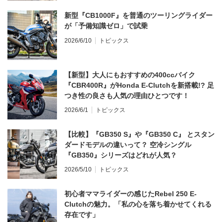
新型『CB1000F』を普通のツーリングライダー
が「予備知識ゼロ」で試乗
2026/6/10
トピックス
【新型】大人にもおすすめの400ccバイク
『CBR400R』がHonda E-Clutchを新搭載!? 足
つき性の良さも人気の理由ひとつです！
2026/6/1
トピックス
【比較】『GB350 S』や『GB350 C』 とスタン
ダードモデルの違いって？ 空冷シングル
『GB350』シリーズはどれが人気？
2026/5/10
トピックス
初心者ママライダーの感じたRebel 250 E-
Clutchの魅力。「私の心を落ち着かせてくれる
存在です」