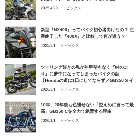
2025/4/20
トピックス
新型『NX400』ってバイク初心者向けなの？ 生
産終了した『400X』と比較して何が違う？
2025/2/1
トピックス
ツーリング好きの私が年甲斐もなく『峠の走
り』に夢中になってしまったバイクの話
【Hondaの道は1日にしてならず／GB350 S イ
ンプレ・レビュー 前編】
2026/3/1
トピックス
10年、20年後も色褪せない「控えめに言って最
高」GB350 Cを全力で絶賛する理由
2026/1/1
トピックス