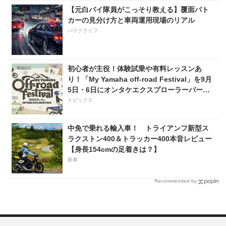
【元白バイ隊員がこっそり教える】覆面パト
カーの見分け方と車両運用現場のリアル
バイクライフ
初心者が主役！体験試乗や有料レッスンあ
り！「My Yamaha off-road Festival」を9月
5日・6日にオンタケエクスプローラーパーク
で実施！
トピックス
中免で乗れる輸入車！ トライアンフ新型ス
ラクストン400＆トラッカー400本音レビュー
【身長154cmの足着きは？】
新車
Recommended by