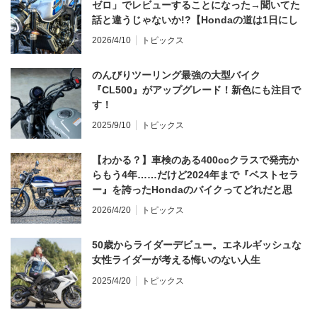
ゼロ」でレビューすることになった→聞いてた
話と違うじゃないか!?【Hondaの道は1日にし
てならず／CB1000F ①第一印象 編】
2026/4/10
トピックス
のんびりツーリング最強の大型バイク
『CL500』がアップグレード！新色にも注目で
す！
2025/9/10
トピックス
【わかる？】車検のある400ccクラスで発売か
らもう4年……だけど2024年まで『ベストセラ
ー』を誇ったHondaのバイクってどれだと思
う？
2026/4/20
トピックス
50歳からライダーデビュー。エネルギッシュな
女性ライダーが考える悔いのない人生
2025/4/20
トピックス