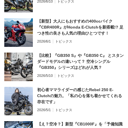
2026/6/10
トピックス
【新型】大人にもおすすめの400ccバイク
『CBR400R』がHonda E-Clutchを新搭載!? 足
つき性の良さも人気の理由ひとつです！
2026/6/1
トピックス
【比較】『GB350 S』や『GB350 C』 とスタン
ダードモデルの違いって？ 空冷シングル
『GB350』シリーズはどれが人気？
2026/5/10
トピックス
初心者ママライダーの感じたRebel 250 E-
Clutchの魅力。「私の心を落ち着かせてくれる
存在です」
2026/5/1
トピックス
【え？空冷？】新型『CB1000F』を「予備知識