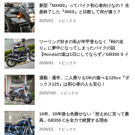
新型『NX400』ってバイク初心者向けなの？ 生
産終了した『400X』と比較して何が違う？
2025/2/1
トピックス
ツーリング好きの私が年甲斐もなく『峠の走
り』に夢中になってしまったバイクの話
【Hondaの道は1日にしてならず／GB350 S イ
ンプレ・レビュー 前編】
2026/3/1
トピックス
通勤・通学、二人乗りもOKの遊べる125cc『ダ
ックス125』は初心者の人も安心！
2025/7/20
トピックス
10年、20年後も色褪せない「控えめに言って最
高」GB350 Cを全力で絶賛する理由
2026/1/1
トピックス