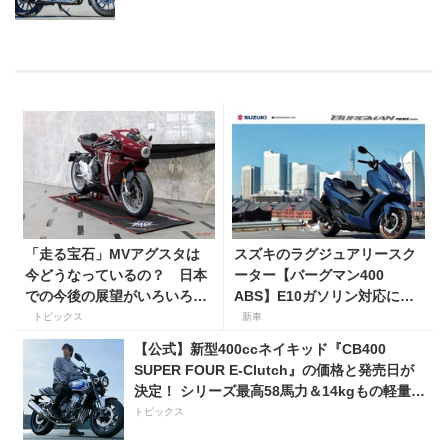
「走る宝石」MVアグスタは
スズキのラグジュアリースク
今どうなっているの？ 日本
ーター【バーグマン400
での今後の展望がいろいろと
ABS】E10ガソリン対応に仕
判明！
様変更して発売。価格は据え
トピックス
新車
置きの98万100円！
【公式】新型400ccネイキッド『CB400
SUPER FOUR E-Clutch』の価格と発売日が
決定！ シリーズ最高58馬力＆14kgもの軽量
化!? 完全に「旧CB400SF」を超えた!?
トピックス
【Honda2026新車ニュース】