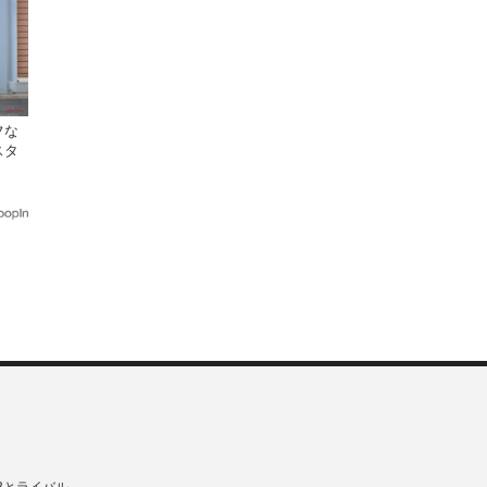
フな
スタ