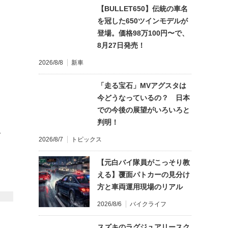
【BULLET650】伝統の車名
を冠した650ツインモデルが
登場。価格98万100円〜で、
8月27日発売！
2026/8/8
新車
「走る宝石」MVアグスタは
今どうなっているの？ 日本
での今後の展望がいろいろと
判明！
て
2026/8/7
トピックス
【元白バイ隊員がこっそり教
える】覆面パトカーの見分け
方と車両運用現場のリアル
2026/8/6
バイクライフ
スズキのラグジュアリースク