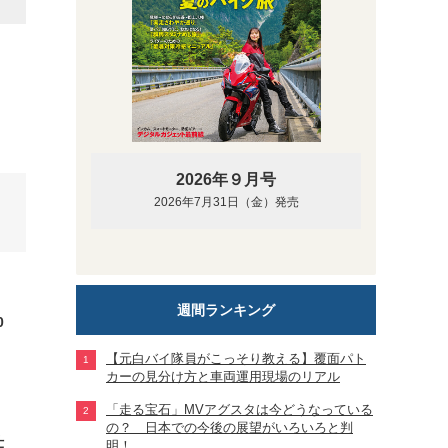
2026年９月号
2026年7月31日（金）発売
週間ランキング
0
【元白バイ隊員がこっそり教える】覆面パト
カーの見分け方と車両運用現場のリアル
「走る宝石」MVアグスタは今どうなっている
の？ 日本での今後の展望がいろいろと判
仕
明！