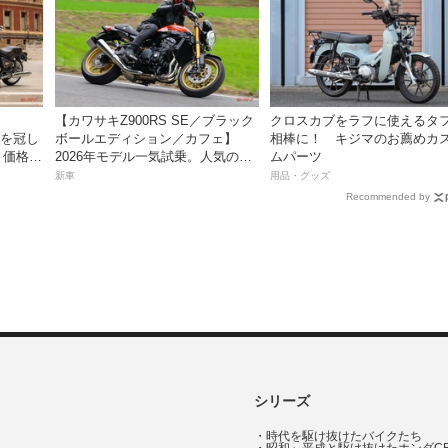
【カワサキZ900RS SE／ブラック
クロスカブをラフに使えるタ
名を冠し
ボールエディション／カフェ】
相棒に！ キジマのお薦めカ
価格98
2026年モデル一気試乗。人気の国
ムパーツ
売！
産ネオレトロモデルが扱いやすく
新車
用品・グッズ
上質に進化！
Recommended by
シリーズ
・
時代を駆け抜けたバイクたち