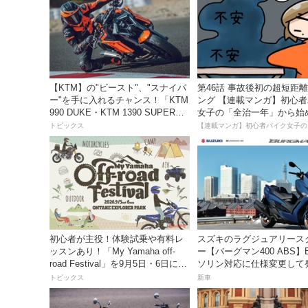
【KTM】の"ビースト"、"スナイパ
第46話 事故後初の超短距
ー"を手に入れるチャンス！「KTM
ング 【連載マンガ】初心
990 DUKE・KTM 1390 SUPER
女子の「全治一年」から始
DUKE R EVO 購入サポートキャン
死回生日記
トピックス
ペーン」
初心者が主役！体験試乗や有料レ
スズキのラグジュアリース
ッスンあり！「My Yamaha off-
ー【バーグマン400 ABS】
road Festival」を9月5日・6日にオ
ソリン対応に仕様変更して
ンタケエクスプローラーパークで
価格は据え置きの98万100
トピックス
新車
実施！