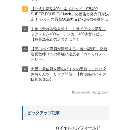
【公式】新型400ccネイキッド『CB400
SUPER FOUR E-Clutch』の価格と発売日が決
定！ シリーズ最高58馬力＆14kgもの軽量化!?
完全に「旧CB400SF」を超えた!?
中免で乗れる輸入車！ トライアンフ新型ス
【Honda2026新車ニュース】
ラクストン400＆トラッカー400本音レビュー
?
【身長154cmの足着きは？】
【元白バイ隊員が回想する、苦い記憶】 交通
違反取締りでの手強い違反者「ゴネられスト
ーリー」
大阪・泉佐野を西のバイクの聖地にしたい!?
れ
さおりんツーリング開催！【奥沙織のバイク
日和第３回】
Recommended by
ピックアップ記事
ロイヤルエンフィールド