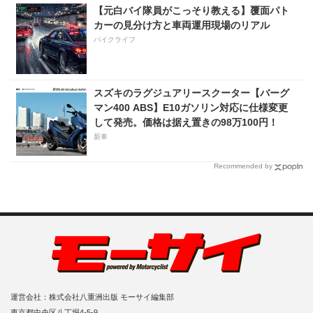
【元白バイ隊員がこっそり教える】覆面パト
カーの見分け方と車両運用現場のリアル
バイクライフ
スズキのラグジュアリースクーター【バーグ
マン400 ABS】E10ガソリン対応に仕様変更
して発売。価格は据え置きの98万100円！
新車
Recommended by
運営会社：株式会社八重洲出版 モーサイ編集部
東京都中央区八丁堀4-5-9