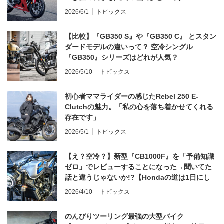
2026/6/1
トピックス
【比較】『GB350 S』や『GB350 C』 とスタン
ダードモデルの違いって？ 空冷シングル
『GB350』シリーズはどれが人気？
2026/5/10
トピックス
初心者ママライダーの感じたRebel 250 E-
Clutchの魅力。「私の心を落ち着かせてくれる
存在です」
2026/5/1
トピックス
【え？空冷？】新型『CB1000F』を「予備知識
ゼロ」でレビューすることになった→聞いてた
話と違うじゃないか!?【Hondaの道は1日にし
てならず／CB1000F ①第一印象 編】
2026/4/10
トピックス
のんびりツーリング最強の大型バイク