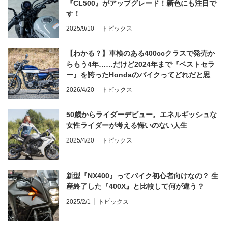
『CL500』がアップグレード！新色にも注目で
す！
2025/9/10
トピックス
【わかる？】車検のある400ccクラスで発売か
らもう4年……だけど2024年まで『ベストセラ
ー』を誇ったHondaのバイクってどれだと思
う？
2026/4/20
トピックス
50歳からライダーデビュー。エネルギッシュな
女性ライダーが考える悔いのない人生
2025/4/20
トピックス
新型『NX400』ってバイク初心者向けなの？ 生
産終了した『400X』と比較して何が違う？
2025/2/1
トピックス