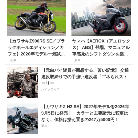
【カワサキZ900RS SE／ブラ
ヤマハ【AEROX（アエロック
ックボールエディション／カ
ス） ABS】登場。マニュアル
フェ】2026年モデル一気試
車感覚のシフトダウンを楽し
乗。人気の国産ネオレトロモ
める新型155ccスポーツスク
新車
新車
デルが扱いやすく上質に進
ーター8月31日発売。価格48
【元白バイ隊員が回想する、苦い記憶】 交通
化！
万1800円
違反取締りでの手強い違反者「ゴネられスト
ーリー」
バイクライフ
【カワサキZ H2 SE】2027年モデルを2026年
9月5日に発売！ カラーと主要諸元に変更は
なく、価格は据え置きの247万5000円！
新車