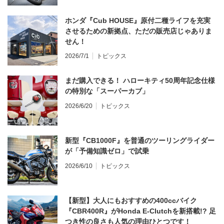
ホンダ『Cub HOUSE』原付二種ライフを充実
させるための新拠点、ただの販売店じゃありま
せん！
2026/7/1
トピックス
まだ購入できる！ ハローキティ50周年記念仕様
の特別な「スーパーカブ」
2026/6/20
トピックス
新型『CB1000F』を普通のツーリングライダー
が「予備知識ゼロ」で試乗
2026/6/10
トピックス
【新型】大人にもおすすめの400ccバイク
『CBR400R』がHonda E-Clutchを新搭載!? 足
つき性の良さも人気の理由ひとつです！