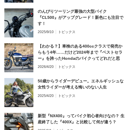
のんびりツーリング最強の大型バイク
『CL500』がアップグレード！新色にも注目で
す！
2025/9/10
トピックス
【わかる？】車検のある400ccクラスで発売か
らもう4年……だけど2024年まで『ベストセラ
ー』を誇ったHondaのバイクってどれだと思
う？
2026/4/20
トピックス
50歳からライダーデビュー。エネルギッシュな
女性ライダーが考える悔いのない人生
2025/4/20
トピックス
新型『NX400』ってバイク初心者向けなの？ 生
産終了した『400X』と比較して何が違う？