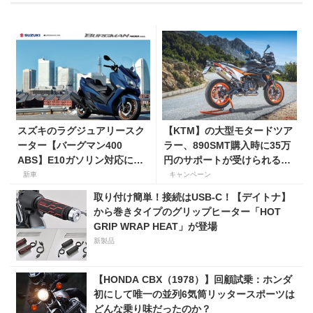
スズキのラグジュアリースク
【KTM】の大型モタードツア
ーター【バーグマン400
ラー、890SMT購入時に35万
ABS】E10ガソリン対応に仕
円のサポートが受けられるキ
様変更して発売。価格は据え
ャンペーンを実施中！
新車
キャンペーン
置きの98万100円！
取り付け簡単！接続はUSB-C！【デイトナ】
から巻きタイプのグリップヒーター「HOT
GRIP WRAP HEAT」が登場
新製品
【HONDA CBX（1978）】回顧試乗：ホンダ
初にして唯一の並列6気筒リッタースポーツは
どんな乗り味だったのか？