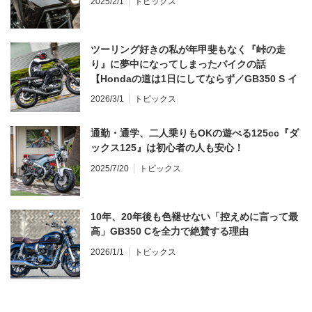
2025/2/1
トピックス
ツーリング好きの私が年甲斐もなく『峠の走
り』に夢中になってしまったバイクの話
【Hondaの道は1日にしてならず／GB350 S イ
ンプレ・レビュー 前編】
2026/3/1
トピックス
通勤・通学、二人乗りもOKの遊べる125cc『ダ
ックス125』は初心者の人も安心！
2025/7/20
トピックス
10年、20年後も色褪せない「控えめに言って最
高」GB350 Cを全力で絶賛する理由
2026/1/1
トピックス