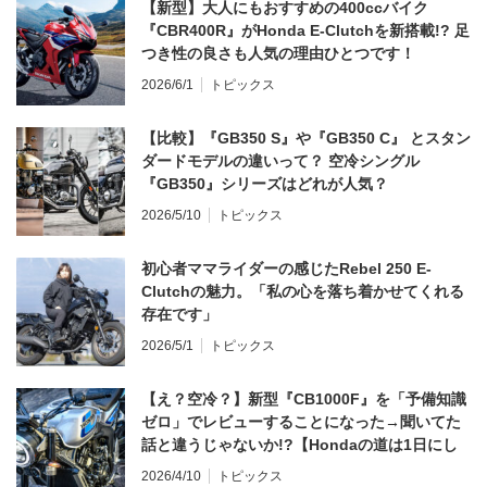
【新型】大人にもおすすめの400ccバイク
『CBR400R』がHonda E-Clutchを新搭載!? 足
つき性の良さも人気の理由ひとつです！
2026/6/1
トピックス
【比較】『GB350 S』や『GB350 C』 とスタン
ダードモデルの違いって？ 空冷シングル
『GB350』シリーズはどれが人気？
2026/5/10
トピックス
初心者ママライダーの感じたRebel 250 E-
Clutchの魅力。「私の心を落ち着かせてくれる
存在です」
2026/5/1
トピックス
【え？空冷？】新型『CB1000F』を「予備知識
ゼロ」でレビューすることになった→聞いてた
話と違うじゃないか!?【Hondaの道は1日にし
てならず／CB1000F ①第一印象 編】
2026/4/10
トピックス