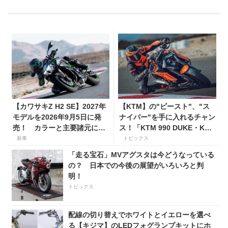
【カワサキZ H2 SE】2027年
【KTM】の"ビースト"、"ス
モデルを2026年9月5日に発
ナイパー"を手に入れるチャン
売！ カラーと主要諸元に変
ス！「KTM 990 DUKE・KTM
更はなく、価格は据え置きの
1390 SUPER DUKE R EVO
新車
トピックス
247万5000円！
購入サポートキャンペーン」
「走る宝石」MVアグスタは今どうなっている
の？ 日本での今後の展望がいろいろと判
明！
トピックス
配線の切り替えでホワイトとイエローを選べ
る【キジマ】のLEDフォグランプキットにホ