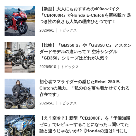
【新型】大人にもおすすめの400ccバイク
『CBR400R』がHonda E-Clutchを新搭載!? 足
つき性の良さも人気の理由ひとつです！
2026/6/1
トピックス
【比較】『GB350 S』や『GB350 C』 とスタン
ダードモデルの違いって？ 空冷シングル
『GB350』シリーズはどれが人気？
2026/5/10
トピックス
初心者ママライダーの感じたRebel 250 E-
Clutchの魅力。「私の心を落ち着かせてくれる
存在です」
2026/5/1
トピックス
【え？空冷？】新型『CB1000F』を「予備知識
ゼロ」でレビューすることになった→聞いてた
話と違うじゃないか!?【Hondaの道は1日にし