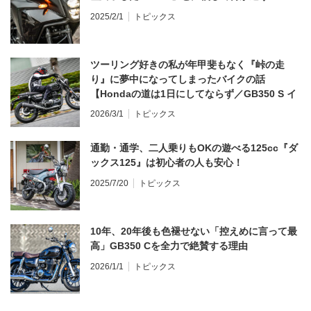
2025/2/1
トピックス
ツーリング好きの私が年甲斐もなく『峠の走
り』に夢中になってしまったバイクの話
【Hondaの道は1日にしてならず／GB350 S イ
ンプレ・レビュー 前編】
2026/3/1
トピックス
通勤・通学、二人乗りもOKの遊べる125cc『ダ
ックス125』は初心者の人も安心！
2025/7/20
トピックス
10年、20年後も色褪せない「控えめに言って最
高」GB350 Cを全力で絶賛する理由
2026/1/1
トピックス