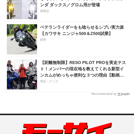
ンダ ダックス／グロム用が登場
新製品
ベテランライダーをも唸らせるシブい実力派
【カワサキ ニンジャ500＆Z500試乗】
新車
【距離無制限】RESO PILOT PROを実走テス
ト！メンバーの現在地を教えてくれる新型イ
ンカムがめっちゃ便利な３つの理由【動画付
き】
用品・グッズ
Recommended by