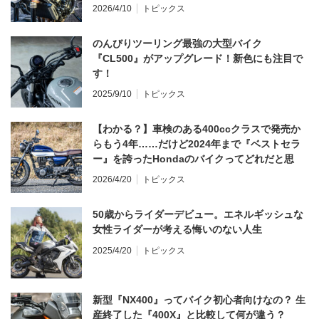
てならず／CB1000F ①第一印象 編】
2026/4/10
トピックス
のんびりツーリング最強の大型バイク
『CL500』がアップグレード！新色にも注目で
す！
2025/9/10
トピックス
【わかる？】車検のある400ccクラスで発売か
らもう4年……だけど2024年まで『ベストセラ
ー』を誇ったHondaのバイクってどれだと思
う？
2026/4/20
トピックス
50歳からライダーデビュー。エネルギッシュな
女性ライダーが考える悔いのない人生
2025/4/20
トピックス
新型『NX400』ってバイク初心者向けなの？ 生
産終了した『400X』と比較して何が違う？