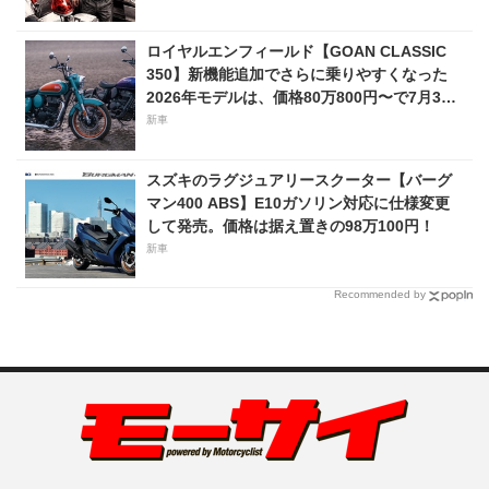
ロイヤルエンフィールド【GOAN CLASSIC
350】新機能追加でさらに乗りやすくなった
2026年モデルは、価格80万800円〜で7月31
日発売！
新車
スズキのラグジュアリースクーター【バーグ
マン400 ABS】E10ガソリン対応に仕様変更
して発売。価格は据え置きの98万100円！
新車
Recommended by