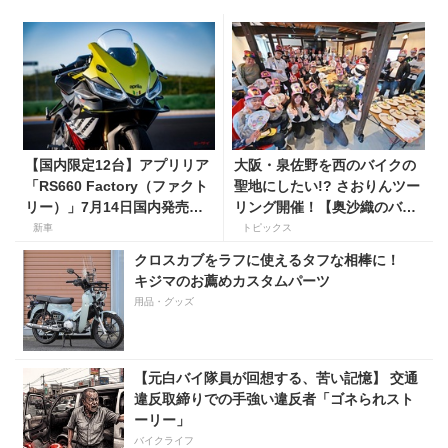
【国内限定12台】アプリリア
大阪・泉佐野を西のバイクの
「RS660 Factory（ファクト
聖地にしたい!? さおりんツー
リー）」7月14日国内発売開
リング開催！【奥沙織のバイ
始！ オーリンズ＆ウィングレ
ク日和第３回】
新車
トピックス
ット搭載の上級仕様は価格
クロスカブをラフに使えるタフな相棒に！
198万円！
キジマのお薦めカスタムパーツ
用品・グッズ
【元白バイ隊員が回想する、苦い記憶】 交通
違反取締りでの手強い違反者「ゴネられスト
ーリー」
バイクライフ