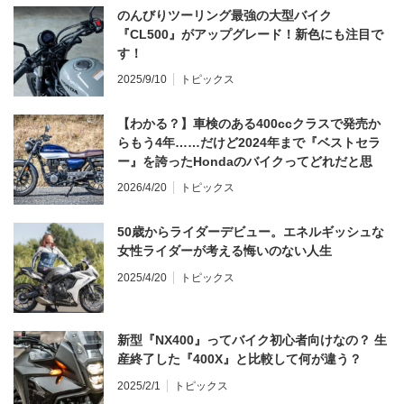
のんびりツーリング最強の大型バイク
『CL500』がアップグレード！新色にも注目で
す！
2025/9/10
トピックス
【わかる？】車検のある400ccクラスで発売か
らもう4年……だけど2024年まで『ベストセラ
ー』を誇ったHondaのバイクってどれだと思
う？
2026/4/20
トピックス
50歳からライダーデビュー。エネルギッシュな
女性ライダーが考える悔いのない人生
2025/4/20
トピックス
新型『NX400』ってバイク初心者向けなの？ 生
産終了した『400X』と比較して何が違う？
2025/2/1
トピックス