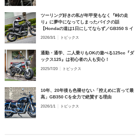
ツーリング好きの私が年甲斐もなく『峠の走
り』に夢中になってしまったバイクの話
【Hondaの道は1日にしてならず／GB350 S イ
ンプレ・レビュー 前編】
2026/3/1
トピックス
通勤・通学、二人乗りもOKの遊べる125cc『ダ
ックス125』は初心者の人も安心！
2025/7/20
トピックス
10年、20年後も色褪せない「控えめに言って最
高」GB350 Cを全力で絶賛する理由
2026/1/1
トピックス