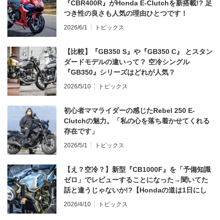
『CBR400R』がHonda E-Clutchを新搭載!? 足
つき性の良さも人気の理由ひとつです！
2026/6/1
トピックス
【比較】『GB350 S』や『GB350 C』 とスタン
ダードモデルの違いって？ 空冷シングル
『GB350』シリーズはどれが人気？
2026/5/10
トピックス
初心者ママライダーの感じたRebel 250 E-
Clutchの魅力。「私の心を落ち着かせてくれる
存在です」
2026/5/1
トピックス
【え？空冷？】新型『CB1000F』を「予備知識
ゼロ」でレビューすることになった→聞いてた
話と違うじゃないか!?【Hondaの道は1日にし
てならず／CB1000F ①第一印象 編】
2026/4/10
トピックス