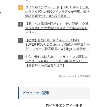
ロイヤルエンフィールド【BULLET650】伝統
の車名を冠した650ツインモデルが登場。価格
仕
98万100円〜で、8月27日発売！
【元白バイ隊員が回想する、苦い記憶】 交通
違反取締りでの手強い違反者「ゴネられスト
ーリー」
【公式】新型400ccネイキッド『CB400
SUPER FOUR E-Clutch』の価格と発売日が決
?
定！ シリーズ最高58馬力＆14kgもの軽量化!?
完全に「旧CB400SF」を超えた!?
中免で乗れる輸入車！ トライアンフ新型ス
【Honda2026新車ニュース】
ラクストン400＆トラッカー400本音レビュー
【身長154cmの足着きは？】
れ
Recommended by
ピックアップ記事
ロイヤルエンフィールド