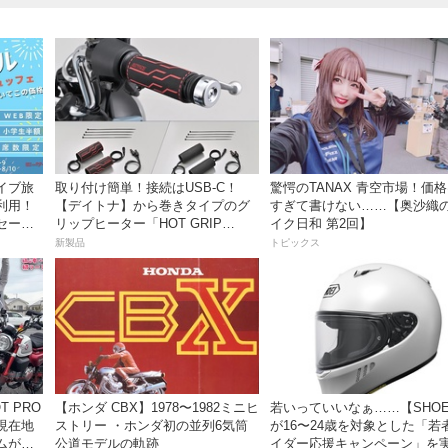
イブ旅
取り付け簡単！接続はUSB-C！
驚愕のTANAX 青空市場！価
利用！
【デイトナ】から巻きタイプのグ
すぎて書けない……【奥沙織
セー
リップヒーター「HOT GRIP
イク日和 第2回】
WRAP HEAT」が登場
新製品
トピックス
【ホンダ CBX】1978〜1982ミニヒ
若いっていいなぁ……【SHOE
現在地
ストリー ・ホンダ初の並列6気筒
が16〜24歳を対象とした「若
ムがめ
公道モデルの軌跡
イダー応援キャンペーン」を