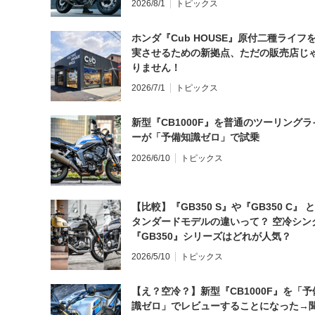
2026/8/1
トピックス
ホンダ『Cub HOUSE』原付二種ライフ
実させるための新拠点、ただの販売店じ
りません！
2026/7/1
トピックス
新型『CB1000F』を普通のツーリングラ
ーが「予備知識ゼロ」で試乗
2026/6/10
トピックス
【比較】『GB350 S』や『GB350 C』 
タンダードモデルの違いって？ 空冷シン
『GB350』シリーズはどれが人気？
2026/5/10
トピックス
【え？空冷？】新型『CB1000F』を「予
識ゼロ」でレビューすることになった→