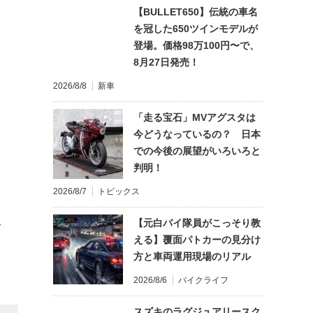
【BULLET650】伝統の車名
を冠した650ツインモデルが
登場。価格98万100円〜で、
8月27日発売！
2026/8/8
新車
「走る宝石」MVアグスタは
今どうなっているの？ 日本
での今後の展望がいろいろと
判明！
2026/8/7
トピックス
【元白バイ隊員がこっそり教
て
える】覆面パトカーの見分け
方と車両運用現場のリアル
2026/8/6
バイクライフ
スズキのラグジュアリースク