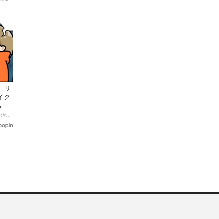
ーリ
イク
る起
【連載マンガ】初心者バイク女子の「全治一年」から始める起死回生日記