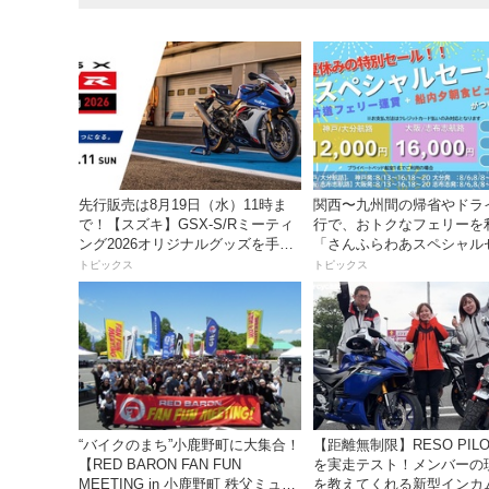
先行販売は8月19日（水）11時ま
関西〜九州間の帰省やドラ
で！【スズキ】GSX-S/Rミーティ
行で、おトクなフェリーを
ング2026オリジナルグッズを手に
「さんふらわあスペシャル
入れよう！
ル」を期間限定で販売開始
トピックス
トピックス
“バイクのまち”小鹿野町に大集合！
【距離無制限】RESO PILOT PRO
【RED BARON FAN FUN
を実走テスト！メンバーの
MEETING in 小鹿野町 秩父ミュー
を教えてくれる新型インカ