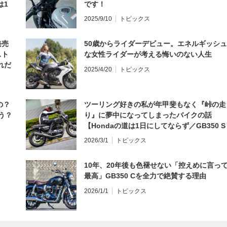
は1
です！
編】
2025/9/10
トピックス
発売
50歳からライダーデビュー。エネルギッシュ
スト
な女性ライダーが考える悔いのない人生
れだ
2025/4/20
トピックス
の？
ツーリング好きの私が年甲斐もなく『峠の走
う？
り』に夢中になってしまったバイクの話
【Hondaの道は1日にしてならず／GB350 S
インプレ・レビュー 前編】
2026/3/1
トピックス
10年、20年後も色褪せない「控えめに言っ
最高」GB350 Cを全力で絶賛する理由
2026/1/1
トピックス