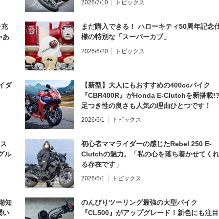
2026/7/10
トピックス
を充
まだ購入できる！ ハローキティ50周年記念
ゃあ
様の特別な「スーパーカブ」
2026/6/20
トピックス
イダ
【新型】大人にもおすすめの400ccバイク
『CBR400R』がHonda E-Clutchを新搭載!
足つき性の良さも人気の理由ひとつです！
2026/6/1
トピックス
とス
初心者ママライダーの感じたRebel 250 E-
グル
Clutchの魅力。「私の心を落ち着かせてく
る存在です」
2026/5/1
トピックス
備知
のんびりツーリング最強の大型バイク
聞い
『CL500』がアップグレード！新色にも注目