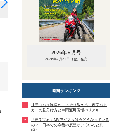
ホンダ NSR500 WGP500 #56『巨摩 郡』
2026年９月号
2026年7月31日（金）発売
週間ランキング
【元白バイ隊員がこっそり教える】覆面パト
カーの見分け方と車両運用現場のリアル
0
「走る宝石」MVアグスタは今どうなっている
の？ 日本での今後の展望がいろいろと判
明！