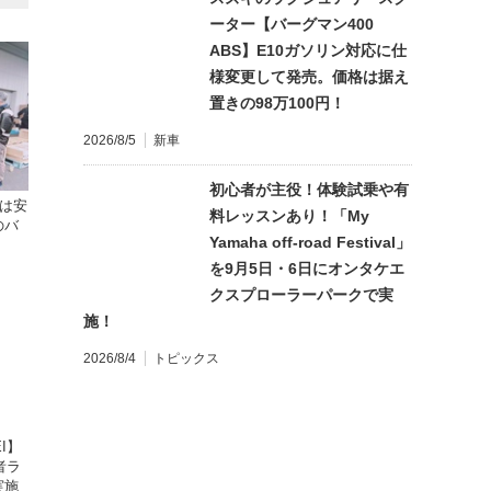
ーター【バーグマン400
ABS】E10ガソリン対応に仕
様変更して発売。価格は据え
置きの98万100円！
2026/8/5
新車
初心者が主役！体験試乗や有
格は安
料レッスンあり！「My
のバ
Yamaha off-road Festival」
を9月5日・6日にオンタケエ
クスプローラーパークで実
施！
2026/8/4
トピックス
I】
者ラ
実施