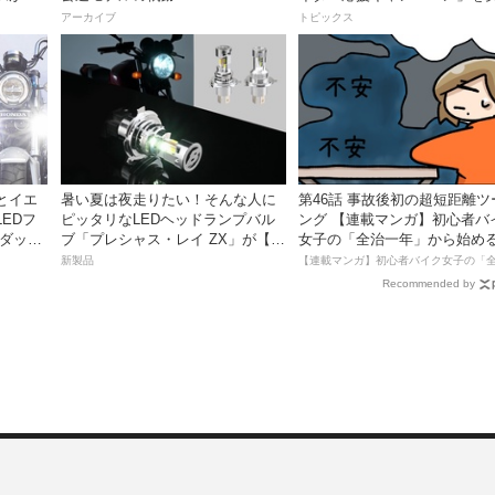
動画付
アーカイブ
トピックス
とイエ
暑い夏は夜走りたい！そんな人に
第46話 事故後初の超短距離ツ
EDフ
ピッタリなLEDヘッドランプバル
ング 【連載マンガ】初心者バ
 ダック
ブ「プレシャス・レイ ZX」が【デ
女子の「全治一年」から始め
イトナ】から登場
死回生日記
新製品
Recommended by