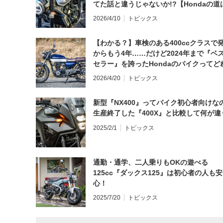
てた話と違うじゃないか!?【Hondaの道
日にしてならず／CB1000F ①第一印象 
2026/4/10
トピックス
【わかる？】車検のある400ccクラスで
からもう4年……だけど2024年まで『ベ
セラー』を誇ったHondaのバイクってど
と思う？
2026/4/20
トピックス
新型『NX400』ってバイク初心者向けな
生産終了した『400X』と比較して何が違
2025/2/1
トピックス
通勤・通学、二人乗りもOKの遊べる
125cc『ダックス125』は初心者の人も安
心！
2025/7/20
トピックス