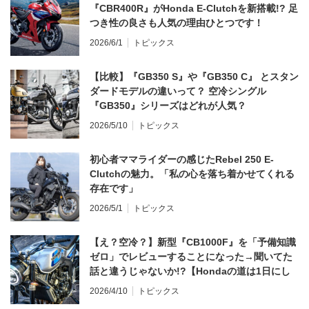
『CBR400R』がHonda E-Clutchを新搭載!? 足
つき性の良さも人気の理由ひとつです！
2026/6/1
トピックス
【比較】『GB350 S』や『GB350 C』 とスタン
ダードモデルの違いって？ 空冷シングル
『GB350』シリーズはどれが人気？
2026/5/10
トピックス
初心者ママライダーの感じたRebel 250 E-
Clutchの魅力。「私の心を落ち着かせてくれる
存在です」
2026/5/1
トピックス
【え？空冷？】新型『CB1000F』を「予備知識
ゼロ」でレビューすることになった→聞いてた
話と違うじゃないか!?【Hondaの道は1日にし
てならず／CB1000F ①第一印象 編】
2026/4/10
トピックス