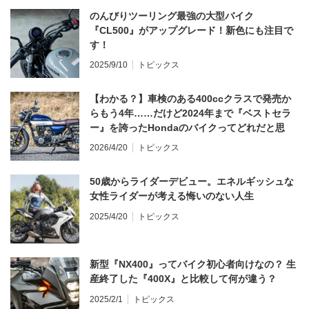
のんびりツーリング最強の大型バイク
『CL500』がアップグレード！新色にも注目で
す！
2025/9/10
トピックス
【わかる？】車検のある400ccクラスで発売か
らもう4年……だけど2024年まで『ベストセラ
ー』を誇ったHondaのバイクってどれだと思
う？
2026/4/20
トピックス
50歳からライダーデビュー。エネルギッシュな
女性ライダーが考える悔いのない人生
2025/4/20
トピックス
新型『NX400』ってバイク初心者向けなの？ 生
産終了した『400X』と比較して何が違う？
2025/2/1
トピックス