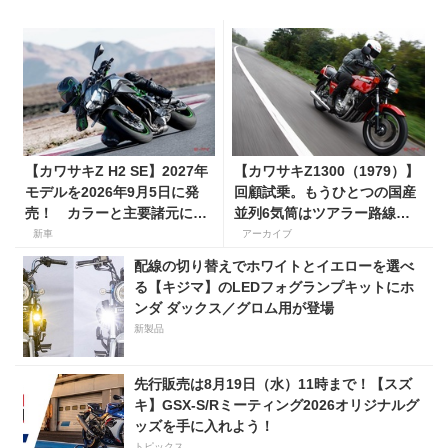
【カワサキZ H2 SE】2027年
【カワサキZ1300（1979）】
モデルを2026年9月5日に発
回顧試乗。もうひとつの国産
売！ カラーと主要諸元に変
並列6気筒はツアラー路線で
更はなく、価格は据え置きの
生き残った
新車
アーカイブ
247万5000円！
配線の切り替えでホワイトとイエローを選べ
る【キジマ】のLEDフォグランプキットにホ
ンダ ダックス／グロム用が登場
新製品
先行販売は8月19日（水）11時まで！【スズ
キ】GSX-S/Rミーティング2026オリジナルグ
ッズを手に入れよう！
トピックス