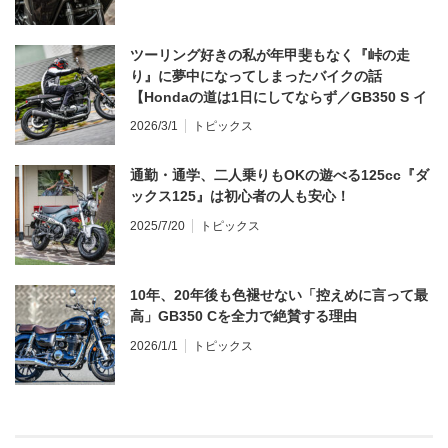
ツーリング好きの私が年甲斐もなく『峠の走
り』に夢中になってしまったバイクの話
【Hondaの道は1日にしてならず／GB350 S イ
ンプレ・レビュー 前編】
2026/3/1
トピックス
通勤・通学、二人乗りもOKの遊べる125cc『ダ
ックス125』は初心者の人も安心！
2025/7/20
トピックス
10年、20年後も色褪せない「控えめに言って最
高」GB350 Cを全力で絶賛する理由
2026/1/1
トピックス