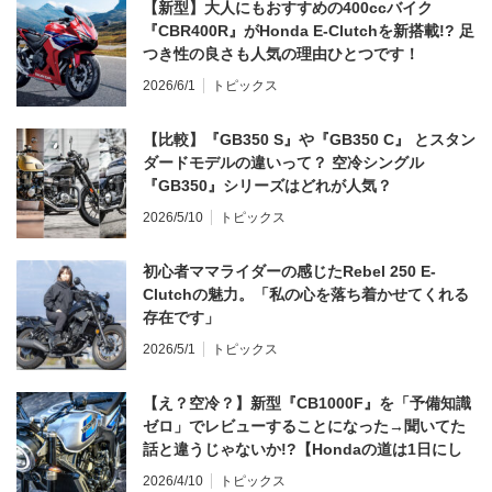
【新型】大人にもおすすめの400ccバイク
『CBR400R』がHonda E-Clutchを新搭載!? 足
つき性の良さも人気の理由ひとつです！
2026/6/1
トピックス
【比較】『GB350 S』や『GB350 C』 とスタン
ダードモデルの違いって？ 空冷シングル
『GB350』シリーズはどれが人気？
2026/5/10
トピックス
初心者ママライダーの感じたRebel 250 E-
Clutchの魅力。「私の心を落ち着かせてくれる
存在です」
2026/5/1
トピックス
【え？空冷？】新型『CB1000F』を「予備知識
ゼロ」でレビューすることになった→聞いてた
話と違うじゃないか!?【Hondaの道は1日にし
てならず／CB1000F ①第一印象 編】
2026/4/10
トピックス