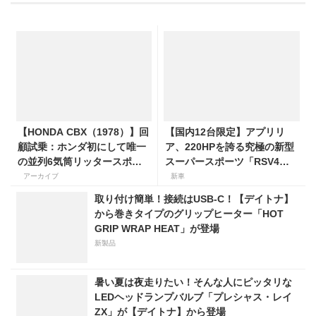
【HONDA CBX（1978）】回
【国内12台限定】アプリリ
顧試乗：ホンダ初にして唯一
ア、220HPを誇る究極の新型
の並列6気筒リッタースポー
スーパースポーツ「RSV4
ツはどんな乗り味だったの
Factory」を発売。価格363万
アーカイブ
新車
か？
円！
取り付け簡単！接続はUSB-C！【デイトナ】
から巻きタイプのグリップヒーター「HOT
GRIP WRAP HEAT」が登場
新製品
暑い夏は夜走りたい！そんな人にピッタリな
LEDヘッドランプバルブ「プレシャス・レイ
ZX」が【デイトナ】から登場