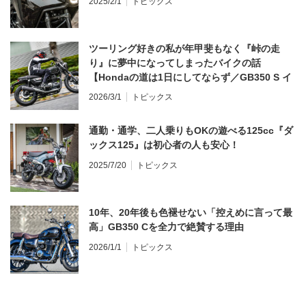
2025/2/1
トピックス
ツーリング好きの私が年甲斐もなく『峠の走
り』に夢中になってしまったバイクの話
【Hondaの道は1日にしてならず／GB350 S イ
ンプレ・レビュー 前編】
2026/3/1
トピックス
通勤・通学、二人乗りもOKの遊べる125cc『ダ
ックス125』は初心者の人も安心！
2025/7/20
トピックス
10年、20年後も色褪せない「控えめに言って最
高」GB350 Cを全力で絶賛する理由
2026/1/1
トピックス