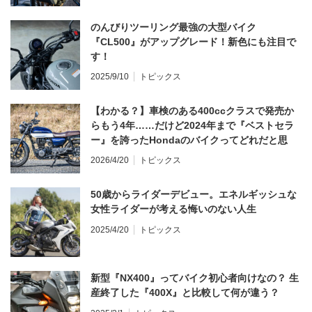
のんびりツーリング最強の大型バイク
『CL500』がアップグレード！新色にも注目で
す！
2025/9/10
トピックス
【わかる？】車検のある400ccクラスで発売か
らもう4年……だけど2024年まで『ベストセラ
ー』を誇ったHondaのバイクってどれだと思
う？
2026/4/20
トピックス
50歳からライダーデビュー。エネルギッシュな
女性ライダーが考える悔いのない人生
2025/4/20
トピックス
新型『NX400』ってバイク初心者向けなの？ 生
産終了した『400X』と比較して何が違う？