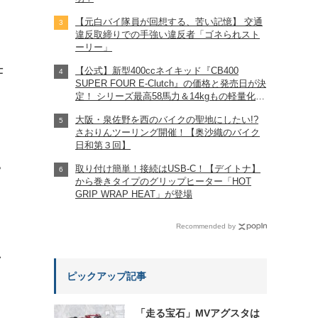
【元白バイ隊員が回想する、苦い記憶】 交通
違反取締りでの手強い違反者「ゴネられスト
ーリー」
仕
【公式】新型400ccネイキッド『CB400
SUPER FOUR E-Clutch』の価格と発売日が決
定！ シリーズ最高58馬力＆14kgもの軽量化!?
完全に「旧CB400SF」を超えた!?
大阪・泉佐野を西のバイクの聖地にしたい!?
【Honda2026新車ニュース】
さおりんツーリング開催！【奥沙織のバイク
日和第３回】
取り付け簡単！接続はUSB-C！【デイトナ】
?
から巻きタイプのグリップヒーター「HOT
GRIP WRAP HEAT」が登場
Recommended by
れ
ピックアップ記事
「走る宝石」MVアグスタは