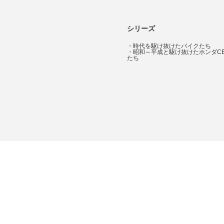
シリーズ
・
時代を駆け抜けたバイクたち
・
昭和～平成と駆け抜けたホンダC
たち