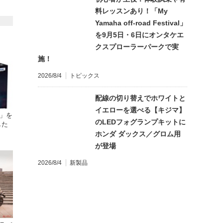
料レッスンあり！「My
Yamaha off-road Festival」
を9月5日・6日にオンタケエ
クスプローラーパークで実
施！
2026/8/4
トピックス
配線の切り替えでホワイトと
イエローを選べる【キジマ】
a」を
のLEDフォグランプキットに
した
ホンダ ダックス／グロム用
が登場
2026/8/4
新製品