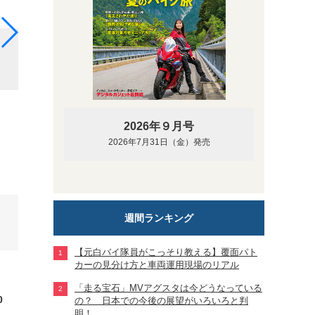
色は白、灰、黒、つや消し黒のソリットカラーのほか
スと描かれたその名も「カタカナ」の２つのグラフィ
2026年９月号
2026年7月31日（金）発売
週間ランキング
【元白バイ隊員がこっそり教える】覆面パト
カーの見分け方と車両運用現場のリアル
「走る宝石」MVアグスタは今どうなっている
0
の？ 日本での今後の展望がいろいろと判
明！