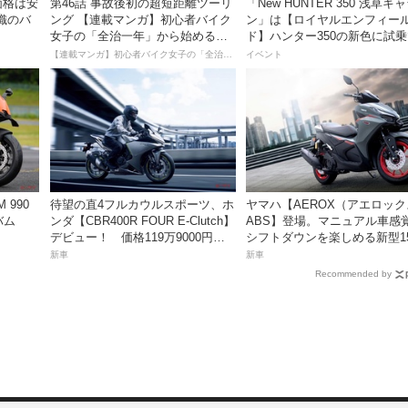
価格は安
第46話 事故後初の超短距離ツーリ
「New HUNTER 350 浅草キ
織のバ
ング 【連載マンガ】初心者バイク
ン」は【ロイヤルエンフィー
女子の「全治一年」から始める起
ド】ハンター350の新色に試
死回生日記
るチャンス！
【連載マンガ】初心者バイク女子の「全治一年」から始める起死回生日記
イベント
 990
待望の直4フルカウルスポーツ、ホ
ヤマハ【AEROX（アエロッ
バム
ンダ【CBR400R FOUR E-Clutch】
ABS】登場。マニュアル車感
デビュー！ 価格119万9000円で9
シフトダウンを楽しめる新型15
月18日発売。
スポーツスクーター8月31日
新車
新車
価格48万1800円
Recommended by