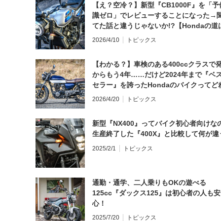
【え？空冷？】新型『CB1000F』を「予
識ゼロ」でレビューすることになった→
てた話と違うじゃないか!?【Hondaの道
日にしてならず／CB1000F ①第一印象 
2026/4/10
トピックス
【わかる？】車検のある400ccクラスで
からもう4年……だけど2024年まで『ベ
セラー』を誇ったHondaのバイクってど
と思う？
2026/4/20
トピックス
新型『NX400』ってバイク初心者向けな
生産終了した『400X』と比較して何が違
2025/2/1
トピックス
通勤・通学、二人乗りもOKの遊べる
125cc『ダックス125』は初心者の人も安
心！
2025/7/20
トピックス