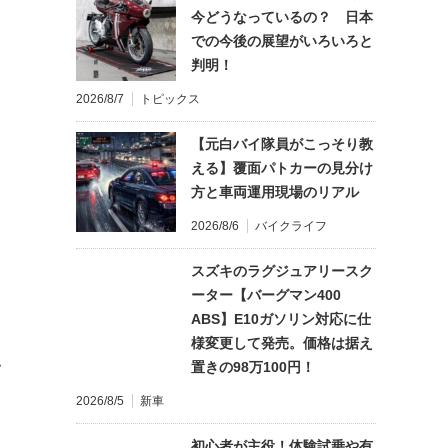
今どうなっているの？ 日本
での今後の展望がいろいろと
判明！
2026/8/7
トピックス
【元白バイ隊員がこっそり教
える】覆面パトカーの見分け
方と車両運用現場のリアル
2026/8/6
バイクライフ
スズキのラグジュアリースク
ーター【バーグマン400
ABS】E10ガソリン対応に仕
様変更して発売。価格は据え
置きの98万100円！
て
2026/8/5
新車
初心者が主役！体験試乗や有