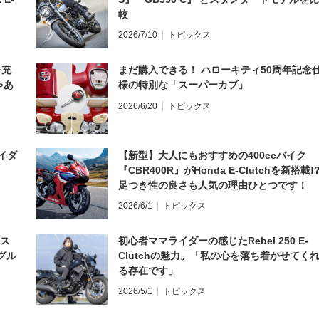
較
2026/7/10
トピックス
を充
まだ購入できる！ ハローキティ50周年記念
ゃあ
様の特別な「スーパーカブ」
2026/6/20
トピックス
イダ
【新型】大人にもおすすめの400ccバイク
『CBR400R』がHonda E-Clutchを新搭載!
足つき性の良さも人気の理由ひとつです！
2026/6/1
トピックス
とス
初心者ママライダーの感じたRebel 250 E-
グル
Clutchの魅力。「私の心を落ち着かせてく
る存在です」
2026/5/1
トピックス