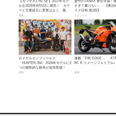
【カワサキZ H2 SE】2027年モデ
驚愕のTANAX 青空市場！
ルを2026年9月5日に発売！ カラ
すぎて書けない……【奥沙
ーと主要諸元に変更はなく、価格
イク日和 第2回】
は据え置きの247万5000円！
新車
トピックス
ロイヤルエンフィールド
連載「THE EDGE.」 KTM
「HUNTER 350」2026年モデルに2
RC R イメージフォトアル
つの個性的な新色が追加登場！
新車
新車