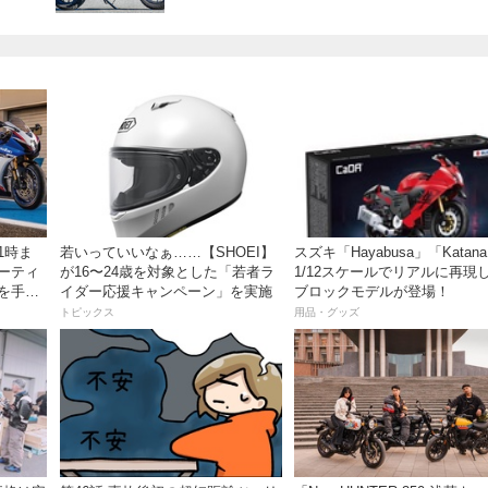
1時ま
若いっていいなぁ……【SHOEI】
スズキ「Hayabusa」「Katan
ミーティ
が16〜24歳を対象とした「若者ラ
1/12スケールでリアルに再現
ズを手に
イダー応援キャンペーン」を実施
ブロックモデルが登場！
トピックス
用品・グッズ