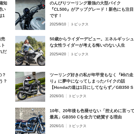
備知
のんびりツーリング最強の大型バイク
聞い
『CL500』がアップグレード！新色にも注目
は1
です！
編】
2025/9/10
トピックス
発売
50歳からライダーデビュー。エネルギッシュ
スト
な女性ライダーが考える悔いのない人生
れだ
2025/4/20
トピックス
の？
ツーリング好きの私が年甲斐もなく『峠の走
う？
り』に夢中になってしまったバイクの話
【Hondaの道は1日にしてならず／GB350 S
インプレ・レビュー 前編】
2026/3/1
トピックス
10年、20年後も色褪せない「控えめに言っ
最高」GB350 Cを全力で絶賛する理由
2026/1/1
トピックス