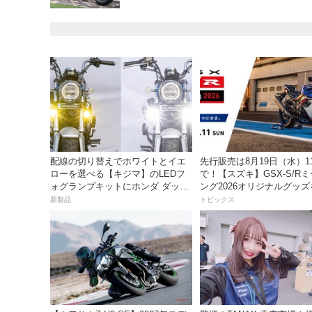
配線の切り替えでホワイトとイエ
先行販売は8月19日（水）1
ローを選べる【キジマ】のLEDフ
で！【スズキ】GSX-S/R
ォグランプキットにホンダ ダック
ング2026オリジナルグッ
ス／グロム用が登場
入れよう！
新製品
トピックス