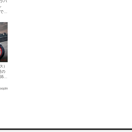
ャラバ
ル
乗でき
クス）
覚の
5cc
発売。