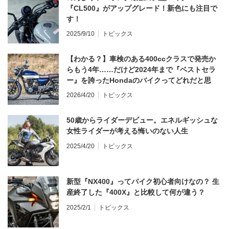
『CL500』がアップグレード！新色にも注目で
す！
2025/9/10
トピックス
【わかる？】車検のある400ccクラスで発売か
らもう4年……だけど2024年まで『ベストセラ
ー』を誇ったHondaのバイクってどれだと思
う？
2026/4/20
トピックス
50歳からライダーデビュー。エネルギッシュな
女性ライダーが考える悔いのない人生
2025/4/20
トピックス
新型『NX400』ってバイク初心者向けなの？ 生
産終了した『400X』と比較して何が違う？
2025/2/1
トピックス