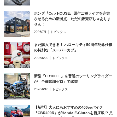
ホンダ『Cub HOUSE』原付二種ライフを充実
させるための新拠点、ただの販売店じゃありま
せん！
2026/7/1
トピックス
まだ購入できる！ ハローキティ50周年記念仕様
の特別な「スーパーカブ」
2026/6/20
トピックス
新型『CB1000F』を普通のツーリングライダー
が「予備知識ゼロ」で試乗
2026/6/10
トピックス
【新型】大人にもおすすめの400ccバイク
『CBR400R』がHonda E-Clutchを新搭載!? 足