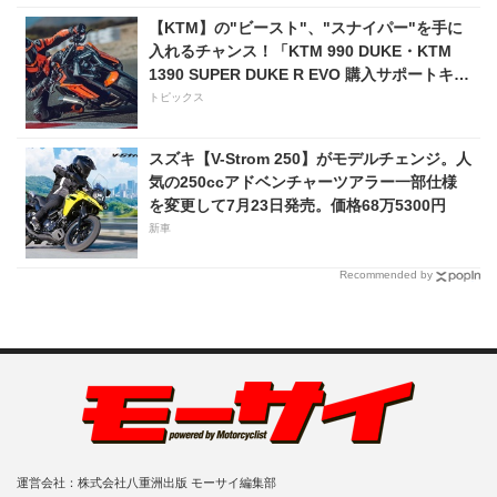
【KTM】の"ビースト"、"スナイパー"を手に
入れるチャンス！「KTM 990 DUKE・KTM
1390 SUPER DUKE R EVO 購入サポートキャ
ンペーン」
トピックス
スズキ【V-Strom 250】がモデルチェンジ。人
気の250ccアドベンチャーツアラー一部仕様
を変更して7月23日発売。価格68万5300円
新車
Recommended by
運営会社：株式会社八重洲出版 モーサイ編集部