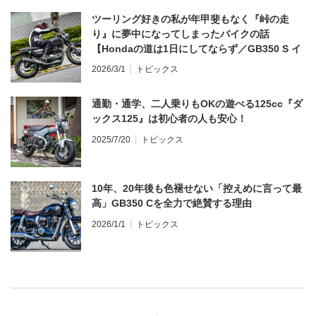
ツーリング好きの私が年甲斐もなく『峠の走
り』に夢中になってしまったバイクの話
【Hondaの道は1日にしてならず／GB350 S イ
ンプレ・レビュー 前編】
2026/3/1
トピックス
通勤・通学、二人乗りもOKの遊べる125cc『ダ
ックス125』は初心者の人も安心！
2025/7/20
トピックス
10年、20年後も色褪せない「控えめに言って最
高」GB350 Cを全力で絶賛する理由
2026/1/1
トピックス