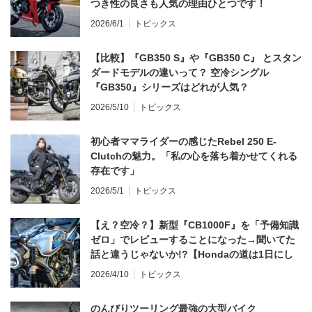
つき性の良さも人気の理由ひとつです！
2026/6/1
トピックス
【比較】『GB350 S』や『GB350 C』 とスタン
ダードモデルの違いって？ 空冷シングル
『GB350』シリーズはどれが人気？
2026/5/10
トピックス
初心者ママライダーの感じたRebel 250 E-
Clutchの魅力。「私の心を落ち着かせてくれる
存在です」
2026/5/1
トピックス
【え？空冷？】新型『CB1000F』を「予備知識
ゼロ」でレビューすることになった→聞いてた
話と違うじゃないか!?【Hondaの道は1日にし
てならず／CB1000F ①第一印象 編】
2026/4/10
トピックス
のんびりツーリング最強の大型バイク