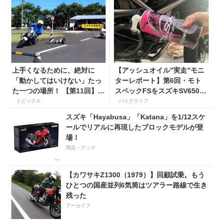
上手くなるために、絶対に
【アッシュオイル”実走”モニ
「動かしてはいけない」たっ
ターレポート】第6回・モト
た一つの場所！ 【第11回】現
スペックFSをスズキSV650X
役二輪教習指導員YouTuber
に！ 「長年ストレスだった
トピックス
バイクライフ
ばくのライテク講座
シフトの固さがコレのおかげ
スズキ「Hayabusa」「Katana」を1/12スケ
で滑らかに！」
ールでリアルに再現したブロックモデルが登
場！
用品・グッズ
【カワサキZ1300（1979）】回顧試乗。もう
ひとつの国産並列6気筒はツアラー路線で生き
残った
アーカイブ