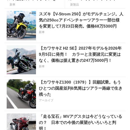
しめる新型155ccスポーツス
ホンダ ダックス／グロム用が
新車
新製品
クーター8月31日発売。価格
登場
スズキ【V-Strom 250】がモデルチェンジ。人
48万1800円
気の250ccアドベンチャーツアラー一部仕様
を変更して7月23日発売。価格68万5300円
新車
【カワサキZ H2 SE】2027年モデルを2026年
9月5日に発売！ カラーと主要諸元に変更は
なく、価格は据え置きの247万5000円！
新車
【カワサキZ1300（1979）】回顧試乗。もう
ひとつの国産並列6気筒はツアラー路線で生き
残った
アーカイブ
「走る宝石」MVアグスタは今どうなっている
の？ 日本での今後の展望がいろいろと判
明！