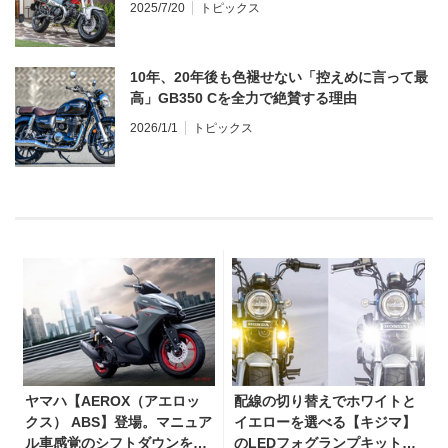
2025/7/20
トピックス
10年、20年後も色褪せない「控えめに言って最
高」GB350 Cを全力で絶賛する理由
2026/1/1
トピックス
ヤマハ【AEROX（アエロッ
配線の切り替えでホワイトと
クス） ABS】登場。マニュア
イエローを選べる【キジマ】
ル車感覚のシフトダウンを楽
のLEDフォグランプキットに