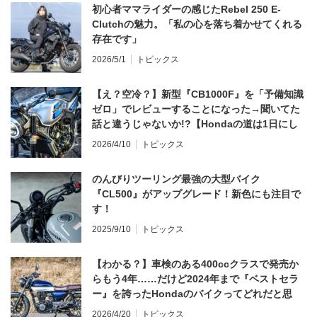
初心者ママライダーの感じたRebel 250 E-
Clutchの魅力。「私の心を落ち着かせてくれる
存在です」
2026/5/1
トピックス
【え？空冷？】新型『CB1000F』を「予備知識
ゼロ」でレビューすることになった→聞いてた
話と違うじゃないか!?【Hondaの道は1日にし
てならず／CB1000F ①第一印象 編】
2026/4/10
トピックス
のんびりツーリング最強の大型バイク
『CL500』がアップグレード！新色にも注目で
す！
2025/9/10
トピックス
【わかる？】車検のある400ccクラスで発売か
らもう4年……だけど2024年まで『ベストセラ
ー』を誇ったHondaのバイクってどれだと思
う？
2026/4/20
トピックス