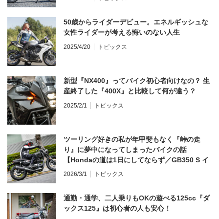
50歳からライダーデビュー。エネルギッシュな
女性ライダーが考える悔いのない人生
2025/4/20
トピックス
新型『NX400』ってバイク初心者向けなの？ 生
産終了した『400X』と比較して何が違う？
2025/2/1
トピックス
ツーリング好きの私が年甲斐もなく『峠の走
り』に夢中になってしまったバイクの話
【Hondaの道は1日にしてならず／GB350 S イ
ンプレ・レビュー 前編】
2026/3/1
トピックス
通勤・通学、二人乗りもOKの遊べる125cc『ダ
ックス125』は初心者の人も安心！