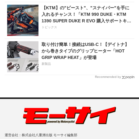
【KTM】の"ビースト"、"スナイパー"を手に
入れるチャンス！「KTM 990 DUKE・KTM
1390 SUPER DUKE R EVO 購入サポートキャ
ンペーン」
トピックス
取り付け簡単！接続はUSB-C！【デイトナ】
から巻きタイプのグリップヒーター「HOT
GRIP WRAP HEAT」が登場
新製品
Recommended by
運営会社：株式会社八重洲出版 モーサイ編集部