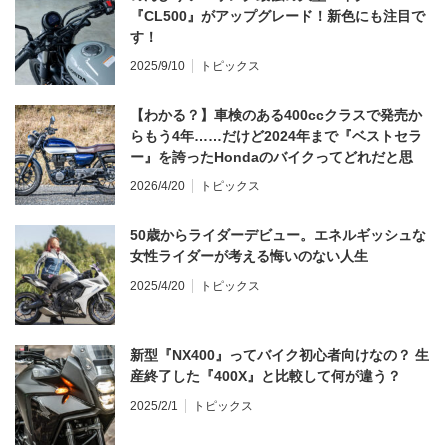
『CL500』がアップグレード！新色にも注目で
す！
2025/9/10
トピックス
【わかる？】車検のある400ccクラスで発売か
らもう4年……だけど2024年まで『ベストセラ
ー』を誇ったHondaのバイクってどれだと思
う？
2026/4/20
トピックス
50歳からライダーデビュー。エネルギッシュな
女性ライダーが考える悔いのない人生
2025/4/20
トピックス
新型『NX400』ってバイク初心者向けなの？ 生
産終了した『400X』と比較して何が違う？
2025/2/1
トピックス