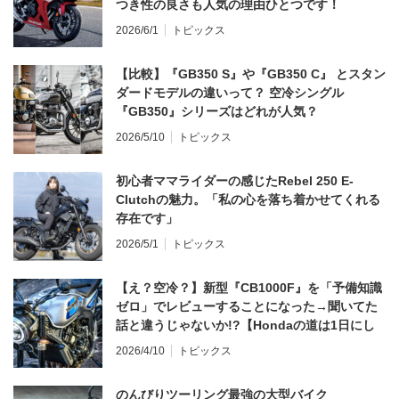
つき性の良さも人気の理由ひとつです！
2026/6/1
トピックス
【比較】『GB350 S』や『GB350 C』 とスタン
ダードモデルの違いって？ 空冷シングル
『GB350』シリーズはどれが人気？
2026/5/10
トピックス
初心者ママライダーの感じたRebel 250 E-
Clutchの魅力。「私の心を落ち着かせてくれる
存在です」
2026/5/1
トピックス
【え？空冷？】新型『CB1000F』を「予備知識
ゼロ」でレビューすることになった→聞いてた
話と違うじゃないか!?【Hondaの道は1日にし
てならず／CB1000F ①第一印象 編】
2026/4/10
トピックス
のんびりツーリング最強の大型バイク