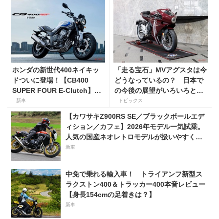
ホンダの新世代400ネイキッ
「走る宝石」MVアグスタは今
ドついに登場！【CB400
どうなっているの？ 日本で
SUPER FOUR E-Clutch】8
の今後の展望がいろいろと判
月21日に発売！ 価格99万
明！
新車
トピックス
8800円
【カワサキZ900RS SE／ブラックボールエデ
ィション／カフェ】2026年モデル一気試乗。
人気の国産ネオレトロモデルが扱いやすく上
質に進化！
新車
中免で乗れる輸入車！ トライアンフ新型ス
ラクストン400＆トラッカー400本音レビュー
【身長154cmの足着きは？】
新車