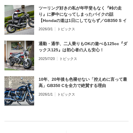
ツーリング好きの私が年甲斐もなく『峠の走
り』に夢中になってしまったバイクの話
【Hondaの道は1日にしてならず／GB350 S イ
ンプレ・レビュー 前編】
2026/3/1
トピックス
通勤・通学、二人乗りもOKの遊べる125cc『ダ
ックス125』は初心者の人も安心！
2025/7/20
トピックス
10年、20年後も色褪せない「控えめに言って最
高」GB350 Cを全力で絶賛する理由
2026/1/1
トピックス