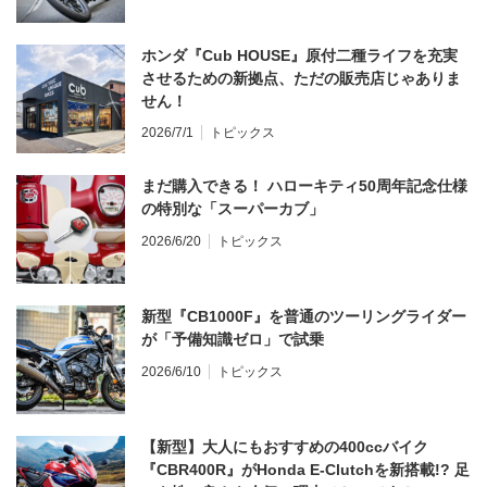
ホンダ『Cub HOUSE』原付二種ライフを充実
させるための新拠点、ただの販売店じゃありま
せん！
2026/7/1
トピックス
まだ購入できる！ ハローキティ50周年記念仕様
の特別な「スーパーカブ」
2026/6/20
トピックス
新型『CB1000F』を普通のツーリングライダー
が「予備知識ゼロ」で試乗
2026/6/10
トピックス
【新型】大人にもおすすめの400ccバイク
『CBR400R』がHonda E-Clutchを新搭載!? 足