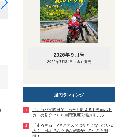
F-17R Mips
2026年９月号
2026年7月31日（金）発売
週間ランキング
【元白バイ隊員がこっそり教える】覆面パト
0
カーの見分け方と車両運用現場のリアル
「走る宝石」MVアグスタは今どうなっている
の？ 日本での今後の展望がいろいろと判
明！