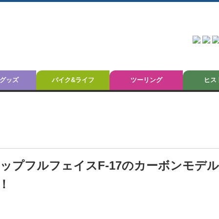
グッズ
バイク&ライフ
ツーリング
ヒス
グシップフルフェイスF-17のカーボンモデ
！