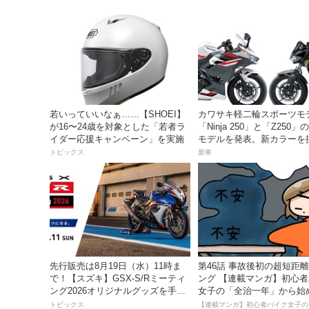
若いっていいなぁ……【SHOEI】
カワサキ軽二輪スポーツモ
が16〜24歳を対象とした「若者ラ
「Ninja 250」と「Z250」の
イダー応援キャンペーン」を実施
モデルを発表。新カラーを
月5日より発売！
トピックス
新車
先行販売は8月19日（水）11時ま
第46話 事故後初の超短距
で！【スズキ】GSX-S/Rミーティ
ング 【連載マンガ】初心
ング2026オリジナルグッズを手に
女子の「全治一年」から始
入れよう！
死回生日記
トピックス