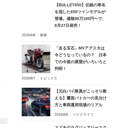
【BULLET650】伝統の車名
を冠した650ツインモデルが
登場。価格98万100円〜で、
8月27日発売！
2026/8/8
新車
「走る宝石」MVアグスタは
今どうなっているの？ 日本
での今後の展望がいろいろと
判明！
2026/8/7
トピックス
て
【元白バイ隊員がこっそり教
える】覆面パトカーの見分け
方と車両運用現場のリアル
2026/8/6
バイクライフ
スズキのラグジュアリースク