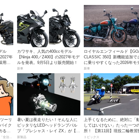
デル
カワサキ、人気の400ccモデル
ロイヤルエンフィールド【GO
2027年
【Ninja 400／Z400】の2027年モデ
CLASSIC 350】新機能追加
採用し9
ルを発表。9月5日より販売開始！
に乗りやすくなった2026年モ
は、価格80万800円〜で7月3
新車
新車
売！
離ツーリ
暑い夏は夜走りたい！そんな人に
上手くなるために、絶対に「
者バイク
ピッタリなLEDヘッドランプバル
してはいけない」たった一つ
める起
ブ「プレシャス・レイ ZX」が【デ
所！ 【第11回】現役二輪教習
イトナ】から登場
員YouTuberばくのライテク講
【連載マンガ】初心者バイク女子の「全治一年」から始める起死回生日記
新製品
トピックス