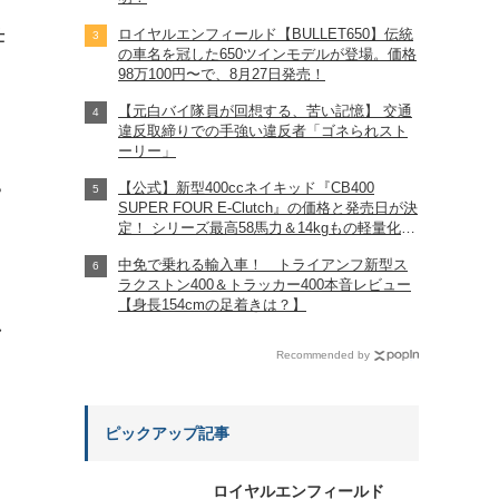
ロイヤルエンフィールド【BULLET650】伝統
仕
の車名を冠した650ツインモデルが登場。価格
98万100円〜で、8月27日発売！
【元白バイ隊員が回想する、苦い記憶】 交通
違反取締りでの手強い違反者「ゴネられスト
ーリー」
【公式】新型400ccネイキッド『CB400
?
SUPER FOUR E-Clutch』の価格と発売日が決
定！ シリーズ最高58馬力＆14kgもの軽量化!?
完全に「旧CB400SF」を超えた!?
中免で乗れる輸入車！ トライアンフ新型ス
【Honda2026新車ニュース】
ラクストン400＆トラッカー400本音レビュー
【身長154cmの足着きは？】
れ
Recommended by
ピックアップ記事
ロイヤルエンフィールド