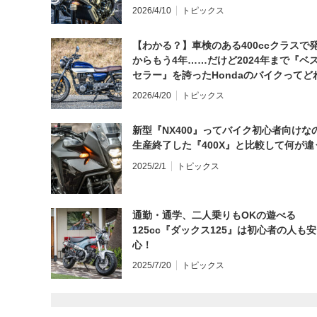
日にしてならず／CB1000F ①第一印象 
2026/4/10
トピックス
【わかる？】車検のある400ccクラスで
からもう4年……だけど2024年まで『ベ
セラー』を誇ったHondaのバイクってど
と思う？
2026/4/20
トピックス
新型『NX400』ってバイク初心者向けな
生産終了した『400X』と比較して何が違
2025/2/1
トピックス
通勤・通学、二人乗りもOKの遊べる
125cc『ダックス125』は初心者の人も安
心！
2025/7/20
トピックス