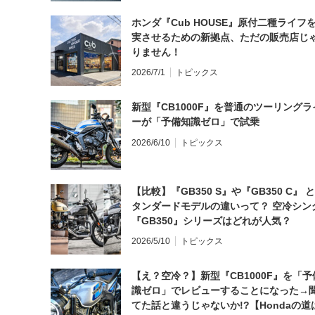
ホンダ『Cub HOUSE』原付二種ライフ
実させるための新拠点、ただの販売店じ
りません！
2026/7/1
トピックス
新型『CB1000F』を普通のツーリングラ
ーが「予備知識ゼロ」で試乗
2026/6/10
トピックス
【比較】『GB350 S』や『GB350 C』 
タンダードモデルの違いって？ 空冷シン
『GB350』シリーズはどれが人気？
2026/5/10
トピックス
【え？空冷？】新型『CB1000F』を「予
識ゼロ」でレビューすることになった→
てた話と違うじゃないか!?【Hondaの道