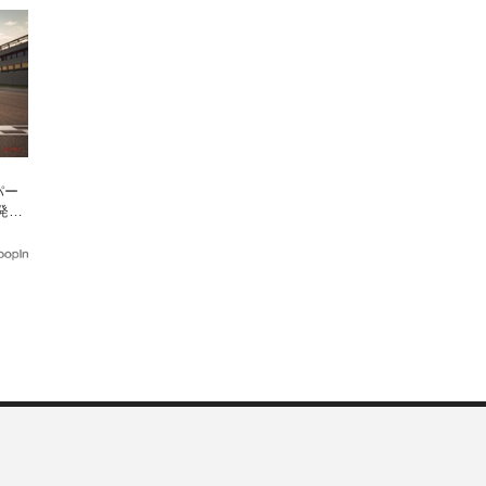
、
パー
発