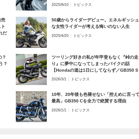
編】
2025/9/10
トピックス
発売
50歳からライダーデビュー。エネルギッシュ
スト
な女性ライダーが考える悔いのない人生
れだ
2025/4/20
トピックス
の？
ツーリング好きの私が年甲斐もなく『峠の走
う？
り』に夢中になってしまったバイクの話
【Hondaの道は1日にしてならず／GB350 S
インプレ・レビュー 前編】
2026/3/1
トピックス
10年、20年後も色褪せない「控えめに言っ
最高」GB350 Cを全力で絶賛する理由
2026/1/1
トピックス