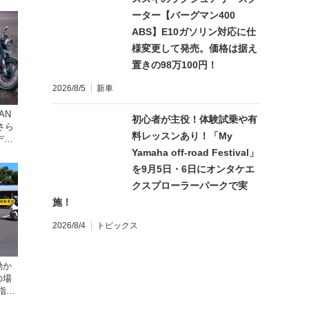
ーター【バーグマン400
ABS】E10ガソリン対応に仕
様変更して発売。価格は据え
置きの98万100円！
2026/8/5
新車
AN
初心者が主役！体験試乗や有
でさら
料レッスンあり！「My
デル
1日発
Yamaha off-road Festival」
を9月5日・6日にオンタケエ
クスプローラーパークで実
施！
2026/8/4
トピックス
動か
の場
指導
座