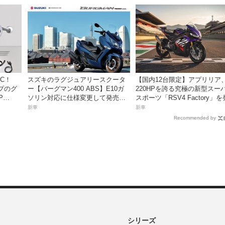
C！
スズキのラグジュアリースクータ
【国内12台限定】アプリリア
プのグ
ー【バーグマン400 ABS】E10ガ
220HPを誇る究極の新型スー
P
ソリン対応に仕様変更して発売。
スポーツ「RSV4 Factory」を
価格は据え置きの98万100円！
売。価格363万円！
新車
新車
Recommended by
シリーズ