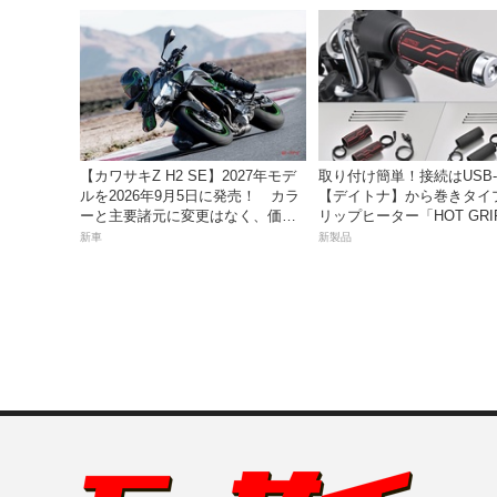
【カワサキZ H2 SE】2027年モデ
取り付け簡単！接続はUSB-
ルを2026年9月5日に発売！ カラ
【デイトナ】から巻きタイ
ーと主要諸元に変更はなく、価格
リップヒーター「HOT GRI
は据え置きの247万5000円！
WRAP HEAT」が登場
新車
新製品