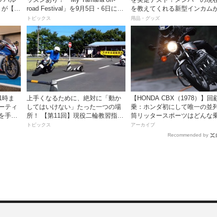
」が【デ
road Festival」を9月5日・6日にオ
を教えてくれる新型インカム
ンタケエクスプローラーパークで
っちゃ便利な３つの理由【動
トピックス
用品・グッズ
実施！
き】
1時ま
上手くなるために、絶対に「動か
【HONDA CBX（1978）】回
ミーティ
してはいけない」たった一つの場
乗：ホンダ初にして唯一の並列
ズを手に
所！ 【第11回】現役二輪教習指導
筒リッタースポーツはどんな
員YouTuberばくのライテク講座
味だったのか？
トピックス
アーカイブ
Recommended by