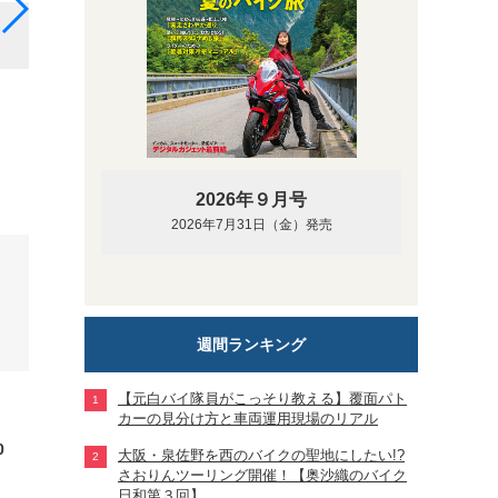
25WJ-2 ミドル丈レザージャケット（ブラック、背面）
2026年９月号
2026年7月31日（金）発売
週間ランキング
【元白バイ隊員がこっそり教える】覆面パト
カーの見分け方と車両運用現場のリアル
0
大阪・泉佐野を西のバイクの聖地にしたい!?
さおりんツーリング開催！【奥沙織のバイク
日和第３回】