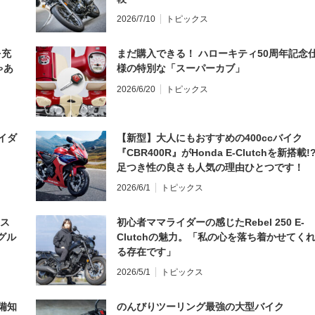
2026/7/10
トピックス
を充
まだ購入できる！ ハローキティ50周年記念
ゃあ
様の特別な「スーパーカブ」
2026/6/20
トピックス
イダ
【新型】大人にもおすすめの400ccバイク
『CBR400R』がHonda E-Clutchを新搭載!
足つき性の良さも人気の理由ひとつです！
2026/6/1
トピックス
とス
初心者ママライダーの感じたRebel 250 E-
グル
Clutchの魅力。「私の心を落ち着かせてく
る存在です」
2026/5/1
トピックス
備知
のんびりツーリング最強の大型バイク