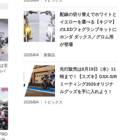
2026/8/4
トピックス
配線の切り替えでホワイトと
イエローを選べる【キジマ】
のLEDフォグランプキットに
ホンダ ダックス／グロム用
が登場
2026/8/4
新製品
格は安
先行販売は8月19日（水）11
のバ
時まで！【スズキ】GSX-S/R
ミーティング2026オリジナ
ルグッズを手に入れよう！
2026/8/4
トピックス
在地