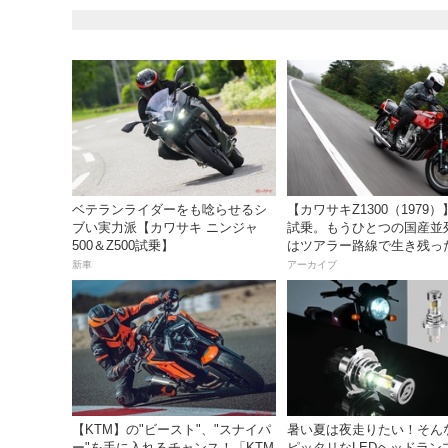
ベテランライダーをも唸らせるシ
【カワサキZ1300（1979
ブい実力派【カワサキ ニンジャ
試乗。もうひとつの国産並
500＆Z500試乗】
はツアラー路線で生き残っ
新車
アーカイブ
【KTM】の"ビースト"、"スナイパ
暑い夏は夜走りたい！そん
ー"を手に入れるチャンス！「KTM
ピッタリなLEDヘッドラン