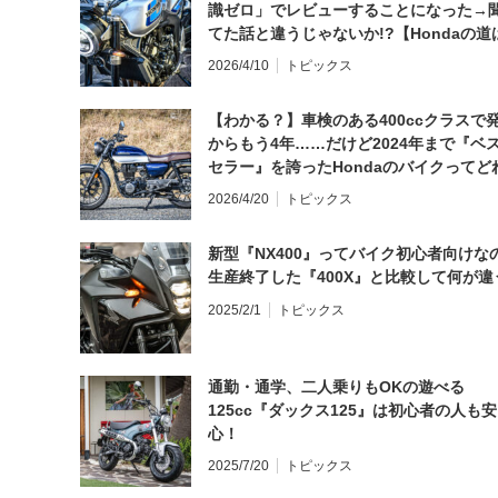
識ゼロ」でレビューすることになった→
てた話と違うじゃないか!?【Hondaの道
日にしてならず／CB1000F ①第一印象 
2026/4/10
トピックス
【わかる？】車検のある400ccクラスで
からもう4年……だけど2024年まで『ベ
セラー』を誇ったHondaのバイクってど
と思う？
2026/4/20
トピックス
新型『NX400』ってバイク初心者向けな
生産終了した『400X』と比較して何が違
2025/2/1
トピックス
通勤・通学、二人乗りもOKの遊べる
125cc『ダックス125』は初心者の人も安
心！
2025/7/20
トピックス