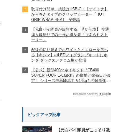
取り付け簡単！接続はUSB-C！【デイトナ】
から巻きタイプのグリップヒーター「HOT
GRIP WRAP HEAT」が登場
仕
【元白バイ隊員が回想する、苦い記憶】 交通
違反取締りでの手強い違反者「ゴネられスト
ーリー」
配線の切り替えでホワイトとイエローを選べ
る【キジマ】のLEDフォグランプキットにホ
ンダ ダックス／グロム用が登場
?
【公式】新型400ccネイキッド『CB400
SUPER FOUR E-Clutch』の価格と発売日が決
定！ シリーズ最高58馬力＆14kgもの軽量化!?
完全に「旧CB400SF」を超えた!?
【Honda2026新車ニュース】
Recommended by
れ
ピックアップ記事
【元白バイ隊員がこっそり教