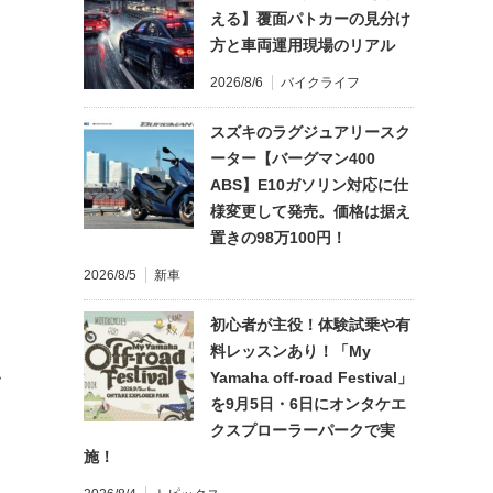
える】覆面パトカーの見分け
方と車両運用現場のリアル
2026/8/6
バイクライフ
スズキのラグジュアリースク
ーター【バーグマン400
ABS】E10ガソリン対応に仕
様変更して発売。価格は据え
置きの98万100円！
2026/8/5
新車
初心者が主役！体験試乗や有
料レッスンあり！「My
Yamaha off-road Festival」
て
を9月5日・6日にオンタケエ
クスプローラーパークで実
施！