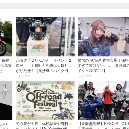
）】回顧
北海道「２りんかん」イベント２
驚愕のTANAX 青空市場！価
列6気筒
連発！ 上川町と札幌は大盛り上
すぎて書けない……【奥沙織
た
がりだぜ！【奥沙織のバイク日和
イク日和 第2回】
第3回】
トピックス
トピックス
な人に
初心者が主役！体験試乗や有料レ
【距離無制限】RESO PILOT PRO
プバル
ッスンあり！「My Yamaha off-
を実走テスト！メンバーの現