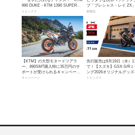
990 DUKE・KTM 1390 SUPER
ブ「プレシャス・レイ ZX
DUKE R EVO 購入サポートキャン
イトナ】から登場
トピックス
新製品
ペーン」
【KTM】の大型モタードツアラ
先行販売は8月19日（水）1
ー、890SMT購入時に35万円のサ
で！【スズキ】GSX-S/R
ポートが受けられるキャンペーン
ング2026オリジナルグッ
を実施中！
入れよう！
キャンペーン
トピックス