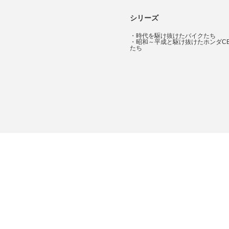
シリーズ
・
時代を駆け抜けたバイクたち
・
昭和～平成と駆け抜けたホンダC
たち