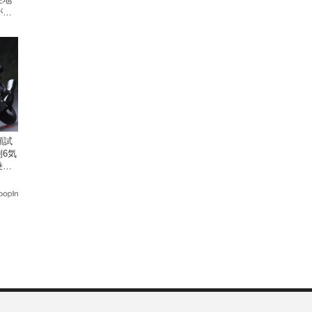
がめ
画付
顧試
6気
乗り