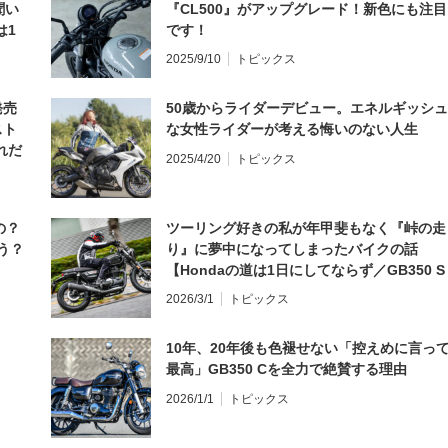
聞い
『CL500』がアップグレード！新色にも注目
は1
です！
編】
2025/9/10
トピックス
発売
50歳からライダーデビュー。エネルギッシュ
スト
な女性ライダーが考える悔いのない人生
れだ
2025/4/20
トピックス
の？
ツーリング好きの私が年甲斐もなく『峠の走
う？
り』に夢中になってしまったバイクの話
【Hondaの道は1日にしてならず／GB350 S
インプレ・レビュー 前編】
2026/3/1
トピックス
10年、20年後も色褪せない「控えめに言っ
最高」GB350 Cを全力で絶賛する理由
2026/1/1
トピックス