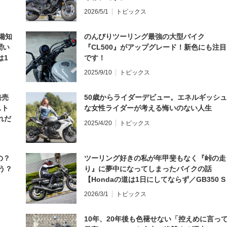
2026/5/1
トピックス
備知
のんびりツーリング最強の大型バイク
聞い
『CL500』がアップグレード！新色にも注目
は1
です！
編】
2025/9/10
トピックス
発売
50歳からライダーデビュー。エネルギッシュ
スト
な女性ライダーが考える悔いのない人生
れだ
2025/4/20
トピックス
の？
ツーリング好きの私が年甲斐もなく『峠の走
う？
り』に夢中になってしまったバイクの話
【Hondaの道は1日にしてならず／GB350 S
インプレ・レビュー 前編】
2026/3/1
トピックス
10年、20年後も色褪せない「控えめに言っ