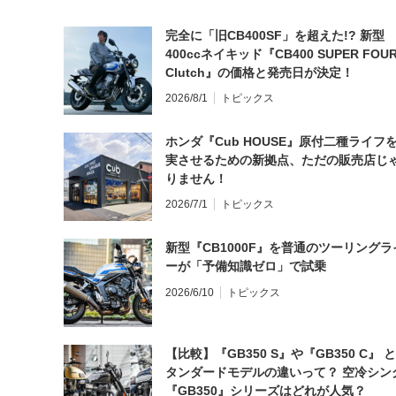
完全に「旧CB400SF」を超えた!? 新型
400ccネイキッド『CB400 SUPER FOUR
Clutch』の価格と発売日が決定！
2026/8/1
トピックス
ホンダ『Cub HOUSE』原付二種ライフ
実させるための新拠点、ただの販売店じ
りません！
2026/7/1
トピックス
新型『CB1000F』を普通のツーリングラ
ーが「予備知識ゼロ」で試乗
2026/6/10
トピックス
【比較】『GB350 S』や『GB350 C』 
タンダードモデルの違いって？ 空冷シン
『GB350』シリーズはどれが人気？