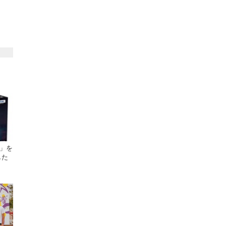
a」を
した