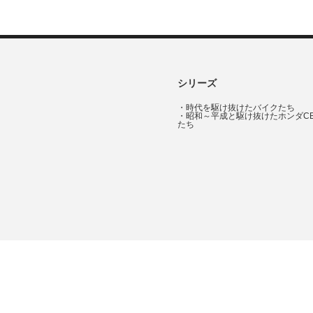
シリーズ
・
時代を駆け抜けたバイクたち
・
昭和～平成と駆け抜けたホンダC
たち