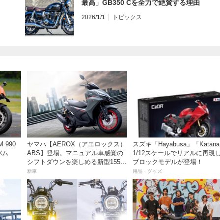
最高」GB350 Cを全力で絶賛する理由
2026/1/1
トピックス
 990
ヤマハ【AEROX（アエロックス）
スズキ「Hayabusa」「Katan
バム
ABS】登場。マニュアル車感覚の
1/12スケールでリアルに再現
シフトダウンを楽しめる新型155cc
ブロックモデルが登場！
スポーツスクーター8月31日発売。
新車
用品・グッズ
価格48万1800円