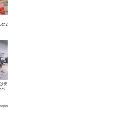
ルに2
！
格は安
のバ