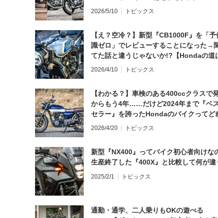
2026/5/10
トピックス
【え？空冷？】新型『CB1000F』を「予
識ゼロ」でレビューすることになった→
てた話と違うじゃないか!?【Hondaの道
日にしてならず／CB1000F ①第一印象 
2026/4/10
トピックス
【わかる？】車検のある400ccクラスで
からもう4年……だけど2024年まで『ベ
セラー』を誇ったHondaのバイクってど
と思う？
2026/4/20
トピックス
新型『NX400』ってバイク初心者向けな
生産終了した『400X』と比較して何が違
2025/2/1
トピックス
通勤・通学、二人乗りもOKの遊べる