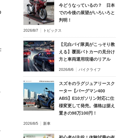
今どうなっているの？ 日本
0
での今後の展望がいろいろと
判明！
2026/8/7
トピックス
【元白バイ隊員がこっそり教
仕
える】覆面パトカーの見分け
方と車両運用現場のリアル
2026/8/6
バイクライフ
スズキのラグジュアリースク
ーター【バーグマン400
?
ABS】E10ガソリン対応に仕
様変更して発売。価格は据え
置きの98万100円！
2026/8/5
新車
れ
初心者が主役！体験試乗や有