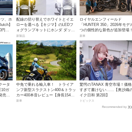
ーツ、ホ
配線の切り替えでホワイトとイエ
ロイヤルエンフィールド
lutch】
ローを選べる【キジマ】のLEDフ
「HUNTER 350」2026年モデ
0円で9
ォグランプキットにホンダ ダック
つの個性的な新色が追加登場
ス／グロム用が登場
新製品
新車
クータ
中免で乗れる輸入車！ トライア
驚愕のTANAX 青空市場！価
E10ガ
ンフ新型スラクストン400＆トラッ
すぎて書けない……【奥沙織
発売。
カー400本音レビュー【身長154cm
イク日和 第2回】
円！
の足着きは？】
新車
トピックス
Recommended by