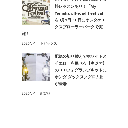
料レッスンあり！「My
Yamaha off-road Festival」
を9月5日・6日にオンタケエ
クスプローラーパークで実
施！
2026/8/4
トピックス
配線の切り替えでホワイトと
イエローを選べる【キジマ】
のLEDフォグランプキットに
ホンダ ダックス／グロム用
が登場
2026/8/4
新製品
て