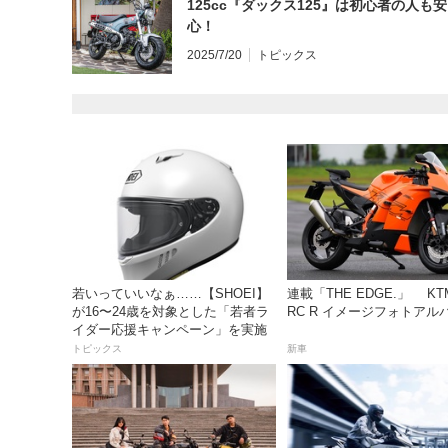
125cc『ダックス125』は初心者の人も安
心！
2025/7/20
トピックス
若いっていいなぁ……【SHOEI】
連載「THE EDGE.」 KTM
が16〜24歳を対象とした「若者ラ
RC R イメージフォトアル
イダー応援キャンペーン」を実施
トピックス
新車