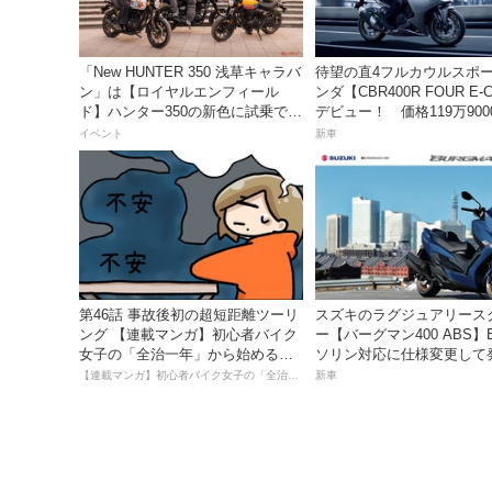
「New HUNTER 350 浅草キャラバ
待望の直4フルカウルスポ
ン」は【ロイヤルエンフィール
ンダ【CBR400R FOUR E-C
ド】ハンター350の新色に試乗でき
デビュー！ 価格119万900
るチャンス！
月18日発売。
イベント
新車
第46話 事故後初の超短距離ツーリ
スズキのラグジュアリース
ング 【連載マンガ】初心者バイク
ー【バーグマン400 ABS】
女子の「全治一年」から始める起
ソリン対応に仕様変更して
死回生日記
価格は据え置きの98万100
【連載マンガ】初心者バイク女子の「全治一年」から始める起死回生日記
新車