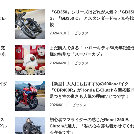
『GB350』シリーズはどれが人気？『GB35
 E-
S』『GB350 C』 とスタンダードモデルを比
較
2026/7/10
トピックス
を充
まだ購入できる！ ハローキティ50周年記念
ゃあ
様の特別な「スーパーカブ」
2026/6/20
トピックス
イダ
【新型】大人にもおすすめの400ccバイク
『CBR400R』がHonda E-Clutchを新搭載!
足つき性の良さも人気の理由ひとつです！
2026/6/1
トピックス
とス
初心者ママライダーの感じたRebel 250 E-
グル
Clutchの魅力。「私の心を落ち着かせてく
る存在です」