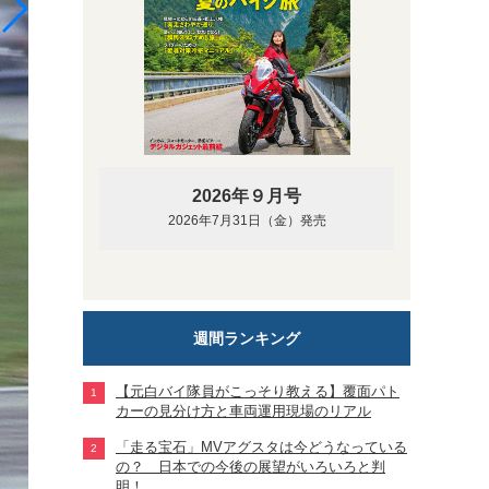
1980年代初頭のF.スペンサー。これ以降、スペンサー
2026年９月号
2026年7月31日（金）発売
週間ランキング
【元白バイ隊員がこっそり教える】覆面パト
カーの見分け方と車両運用現場のリアル
「走る宝石」MVアグスタは今どうなっている
の？ 日本での今後の展望がいろいろと判
明！