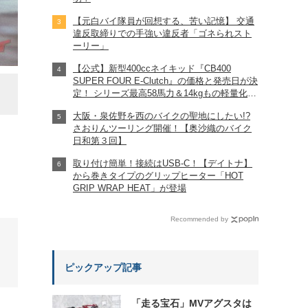
【元白バイ隊員が回想する、苦い記憶】 交通
違反取締りでの手強い違反者「ゴネられスト
ーリー」
【公式】新型400ccネイキッド『CB400
SUPER FOUR E-Clutch』の価格と発売日が決
定！ シリーズ最高58馬力＆14kgもの軽量化!?
完全に「旧CB400SF」を超えた!?
大阪・泉佐野を西のバイクの聖地にしたい!?
【Honda2026新車ニュース】
さおりんツーリング開催！【奥沙織のバイク
日和第３回】
取り付け簡単！接続はUSB-C！【デイトナ】
から巻きタイプのグリップヒーター「HOT
GRIP WRAP HEAT」が登場
Recommended by
ピックアップ記事
「走る宝石」MVアグスタは