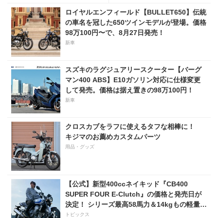
8800円
ロイヤルエンフィールド【BULLET650】伝統
の車名を冠した650ツインモデルが登場。価格
98万100円〜で、8月27日発売！
新車
スズキのラグジュアリースクーター【バーグ
マン400 ABS】E10ガソリン対応に仕様変更
して発売。価格は据え置きの98万100円！
新車
クロスカブをラフに使えるタフな相棒に！
キジマのお薦めカスタムパーツ
用品・グッズ
【公式】新型400ccネイキッド『CB400
SUPER FOUR E-Clutch』の価格と発売日が
決定！ シリーズ最高58馬力＆14kgもの軽量
化!? 完全に「旧CB400SF」を超えた!?
トピックス