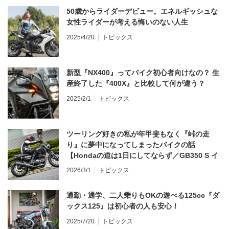
50歳からライダーデビュー。エネルギッシュな
女性ライダーが考える悔いのない人生
2025/4/20
トピックス
新型『NX400』ってバイク初心者向けなの？ 生
産終了した『400X』と比較して何が違う？
2025/2/1
トピックス
ツーリング好きの私が年甲斐もなく『峠の走
り』に夢中になってしまったバイクの話
【Hondaの道は1日にしてならず／GB350 S イ
ンプレ・レビュー 前編】
2026/3/1
トピックス
通勤・通学、二人乗りもOKの遊べる125cc『ダ
ックス125』は初心者の人も安心！
2025/7/20
トピックス