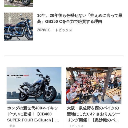
10年、20年後も色褪せない「控えめに言って最
高」GB350 Cを全力で絶賛する理由
2026/1/1
トピックス
ホンダの新世代400ネイキッ
大阪・泉佐野を西のバイクの
ドついに登場！【CB400
聖地にしたい!? さおりんツー
SUPER FOUR E-Clutch】8
リング開催！【奥沙織のバイ
月21日に発売！ 価格99万
ク日和第３回】
新車
トピックス