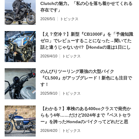
Clutchの魅力。「私の心を落ち着かせてくれる
存在です」
2026/5/1
トピックス
【え？空冷？】新型『CB1000F』を「予備知識
ゼロ」でレビューすることになった→聞いてた
話と違うじゃないか!?【Hondaの道は1日にし
てならず／CB1000F ①第一印象 編】
2026/4/10
トピックス
のんびりツーリング最強の大型バイク
『CL500』がアップグレード！新色にも注目で
す！
2025/9/10
トピックス
【わかる？】車検のある400ccクラスで発売か
らもう4年……だけど2024年まで『ベストセラ
ー』を誇ったHondaのバイクってどれだと思
う？
2026/4/20
トピックス