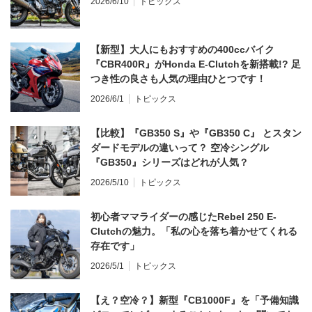
2026/6/10
トピックス
【新型】大人にもおすすめの400ccバイク
『CBR400R』がHonda E-Clutchを新搭載!? 足
つき性の良さも人気の理由ひとつです！
2026/6/1
トピックス
【比較】『GB350 S』や『GB350 C』 とスタン
ダードモデルの違いって？ 空冷シングル
『GB350』シリーズはどれが人気？
2026/5/10
トピックス
初心者ママライダーの感じたRebel 250 E-
Clutchの魅力。「私の心を落ち着かせてくれる
存在です」
2026/5/1
トピックス
【え？空冷？】新型『CB1000F』を「予備知識