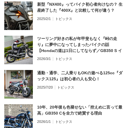
新型『NX400』ってバイク初心者向けなの？ 生
産終了した『400X』と比較して何が違う？
2025/2/1
トピックス
ツーリング好きの私が年甲斐もなく『峠の走
り』に夢中になってしまったバイクの話
【Hondaの道は1日にしてならず／GB350 S イ
ンプレ・レビュー 前編】
2026/3/1
トピックス
通勤・通学、二人乗りもOKの遊べる125cc『ダ
ックス125』は初心者の人も安心！
2025/7/20
トピックス
10年、20年後も色褪せない「控えめに言って最
高」GB350 Cを全力で絶賛する理由
2026/1/1
トピックス