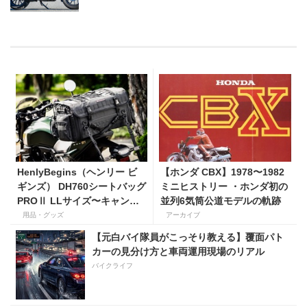
HenlyBegins（ヘンリー ビ
【ホンダ CBX】1978〜1982
ギンズ） DH760シートバッグ
ミニヒストリー ・ホンダ初の
PROⅡ LLサイズ〜キャンプ
並列6気筒公道モデルの軌跡
ツーリングにも安心の大容量
用品・グッズ
アーカイブ
ツアーバッグ〜
【元白バイ隊員がこっそり教える】覆面パト
カーの見分け方と車両運用現場のリアル
バイクライフ