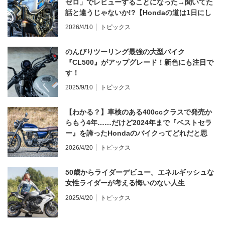
ゼロ」でレビューすることになった→聞いてた
話と違うじゃないか!?【Hondaの道は1日にし
てならず／CB1000F ①第一印象 編】
2026/4/10
トピックス
のんびりツーリング最強の大型バイク
『CL500』がアップグレード！新色にも注目で
す！
2025/9/10
トピックス
【わかる？】車検のある400ccクラスで発売か
らもう4年……だけど2024年まで『ベストセラ
ー』を誇ったHondaのバイクってどれだと思
う？
2026/4/20
トピックス
50歳からライダーデビュー。エネルギッシュな
女性ライダーが考える悔いのない人生
2025/4/20
トピックス