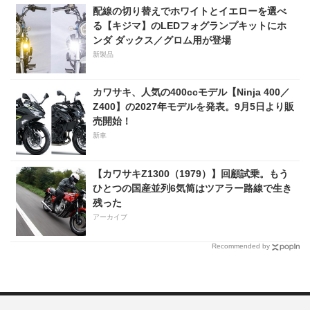
配線の切り替えでホワイトとイエローを選べ
る【キジマ】のLEDフォグランプキットにホ
ンダ ダックス／グロム用が登場
新製品
カワサキ、人気の400ccモデル【Ninja 400／
Z400】の2027年モデルを発表。9月5日より販
売開始！
新車
【カワサキZ1300（1979）】回顧試乗。もう
ひとつの国産並列6気筒はツアラー路線で生き
残った
アーカイブ
Recommended by