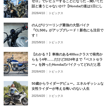
ゼロ」でレビューすることになった→聞いてた
話と違うじゃないか!?【Hondaの道は1日にし
てならず／CB1000F ①第一印象 編】
2026/4/10
トピックス
のんびりツーリング最強の大型バイク
『CL500』がアップグレード！新色にも注目で
す！
2025/9/10
トピックス
【わかる？】車検のある400ccクラスで発売か
らもう4年……だけど2024年まで『ベストセラ
ー』を誇ったHondaのバイクってどれだと思
う？
2026/4/20
トピックス
50歳からライダーデビュー。エネルギッシュな
女性ライダーが考える悔いのない人生
2025/4/20
トピックス