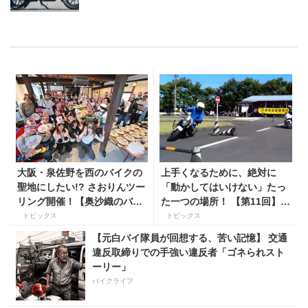
大阪・泉佐野を西のバイクの
上手くなるために、絶対に
聖地にしたい!? さおりんツー
「動かしてはいけない」たっ
リング開催！【奥沙織のバイ
た一つの場所！ 【第11回】現
ク日和第３回】
役二輪教習指導員YouTuber
トピックス
トピックス
ばくのライテク講座
【元白バイ隊員が回想する、苦い記憶】 交通
違反取締りでの手強い違反者「ゴネられスト
ーリー」
バイクライフ