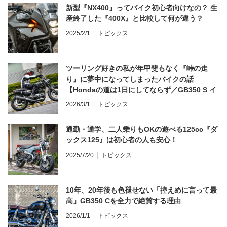
新型『NX400』ってバイク初心者向けなの？ 生
産終了した『400X』と比較して何が違う？
2025/2/1
トピックス
ツーリング好きの私が年甲斐もなく『峠の走
り』に夢中になってしまったバイクの話
【Hondaの道は1日にしてならず／GB350 S イ
ンプレ・レビュー 前編】
2026/3/1
トピックス
通勤・通学、二人乗りもOKの遊べる125cc『ダ
ックス125』は初心者の人も安心！
2025/7/20
トピックス
10年、20年後も色褪せない「控えめに言って最
高」GB350 Cを全力で絶賛する理由
2026/1/1
トピックス