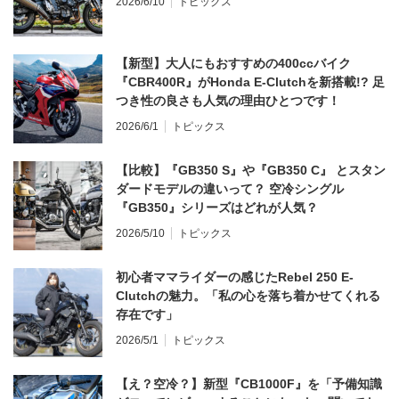
2026/6/10
トピックス
【新型】大人にもおすすめの400ccバイク
『CBR400R』がHonda E-Clutchを新搭載!? 足
つき性の良さも人気の理由ひとつです！
2026/6/1
トピックス
【比較】『GB350 S』や『GB350 C』 とスタン
ダードモデルの違いって？ 空冷シングル
『GB350』シリーズはどれが人気？
2026/5/10
トピックス
初心者ママライダーの感じたRebel 250 E-
Clutchの魅力。「私の心を落ち着かせてくれる
存在です」
2026/5/1
トピックス
【え？空冷？】新型『CB1000F』を「予備知識