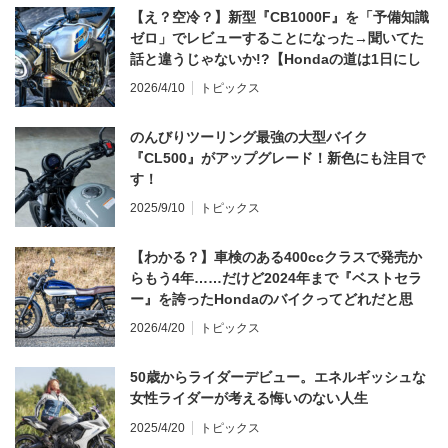
【え？空冷？】新型『CB1000F』を「予備知識
ゼロ」でレビューすることになった→聞いてた
話と違うじゃないか!?【Hondaの道は1日にし
てならず／CB1000F ①第一印象 編】
2026/4/10
トピックス
のんびりツーリング最強の大型バイク
『CL500』がアップグレード！新色にも注目で
す！
2025/9/10
トピックス
【わかる？】車検のある400ccクラスで発売か
らもう4年……だけど2024年まで『ベストセラ
ー』を誇ったHondaのバイクってどれだと思
う？
2026/4/20
トピックス
50歳からライダーデビュー。エネルギッシュな
女性ライダーが考える悔いのない人生
2025/4/20
トピックス