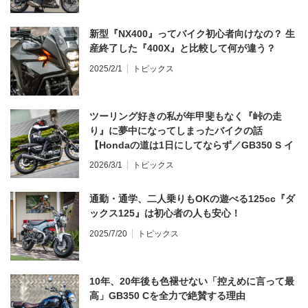
新型『NX400』ってバイク初心者向けなの？ 生
産終了した『400X』と比較して何が違う？
2025/2/1
トピックス
ツーリング好きの私が年甲斐もなく『峠の走
り』に夢中になってしまったバイクの話
【Hondaの道は1日にしてならず／GB350 S イ
ンプレ・レビュー 前編】
2026/3/1
トピックス
通勤・通学、二人乗りもOKの遊べる125cc『ダ
ックス125』は初心者の人も安心！
2025/7/20
トピックス
10年、20年後も色褪せない「控えめに言って最
高」GB350 Cを全力で絶賛する理由