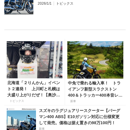
2026/1/1
トピックス
北海道「２りんかん」イベン
中免で乗れる輸入車！ トラ
ト２連発！ 上川町と札幌は
イアンフ新型スラクストン
大盛り上がりだぜ！【奥沙織
400＆トラッカー400本音レビ
のバイク日和 第3回】
ュー【身長154cmの足着き
トピックス
新車
は？】
スズキのラグジュアリースクーター【バーグ
マン400 ABS】E10ガソリン対応に仕様変更
して発売。価格は据え置きの98万100円！
新車