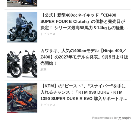
【公式】新型400ccネイキッド『CB400
SUPER FOUR E-Clutch』の価格と発売日が
決定！ シリーズ最高58馬力＆14kgもの軽量
化!? 完全に「旧CB400SF」を超えた!?
トピックス
【Honda2026新車ニュース】
カワサキ、人気の400ccモデル【Ninja 400／
Z400】の2027年モデルを発表。9月5日より販
売開始！
新車
【KTM】の"ビースト"、"スナイパー"を手に
入れるチャンス！「KTM 990 DUKE・KTM
1390 SUPER DUKE R EVO 購入サポートキャ
ンペーン」
トピックス
Recommended by