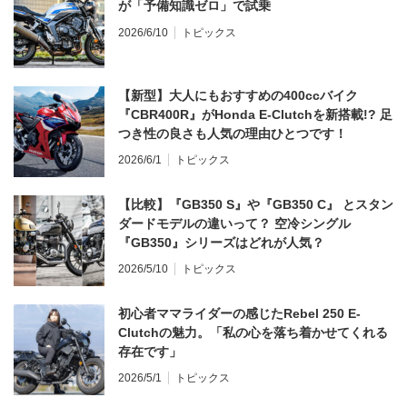
が「予備知識ゼロ」で試乗
2026/6/10
トピックス
【新型】大人にもおすすめの400ccバイク
『CBR400R』がHonda E-Clutchを新搭載!? 足
つき性の良さも人気の理由ひとつです！
2026/6/1
トピックス
【比較】『GB350 S』や『GB350 C』 とスタン
ダードモデルの違いって？ 空冷シングル
『GB350』シリーズはどれが人気？
2026/5/10
トピックス
初心者ママライダーの感じたRebel 250 E-
Clutchの魅力。「私の心を落ち着かせてくれる
存在です」
2026/5/1
トピックス