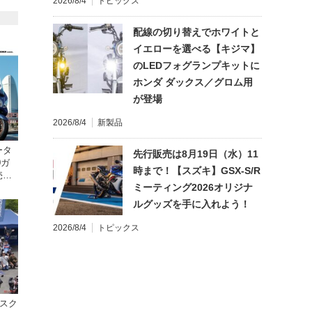
2026/8/4
トピックス
配線の切り替えでホワイトと
イエローを選べる【キジマ】
のLEDフォグランプキットに
ホンダ ダックス／グロム用
が登場
2026/8/4
新製品
ータ
先行販売は8月19日（水）11
0ガ
時まで！【スズキ】GSX-S/R
売。
ミーティング2026オリジナ
ルグッズを手に入れよう！
2026/8/4
トピックス
ハスク