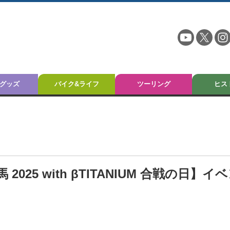
グッズ
バイク&ライフ
ツーリング
ヒス
5 with βTITANIUM 合戦の日】イ