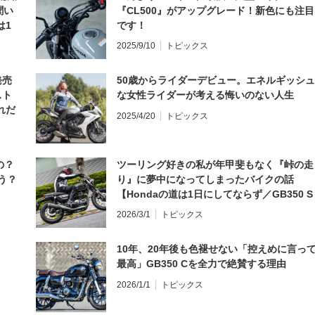
聞い
『CL500』がアップグレード！新色にも注目
は1
です！
編】
2025/9/10
トピックス
発売
50歳からライダーデビュー。エネルギッシュ
スト
な女性ライダーが考える悔いのない人生
れだ
2025/4/20
トピックス
の？
ツーリング好きの私が年甲斐もなく『峠の走
う？
り』に夢中になってしまったバイクの話
【Hondaの道は1日にしてならず／GB350 S
インプレ・レビュー 前編】
2026/3/1
トピックス
10年、20年後も色褪せない「控えめに言っ
最高」GB350 Cを全力で絶賛する理由
2026/1/1
トピックス