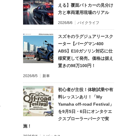
える】覆面パトカーの見分け
方と車両運用現場のリアル
2026/8/6
バイクライフ
スズキのラグジュアリースク
ーター【バーグマン400
ABS】E10ガソリン対応に仕
様変更して発売。価格は据え
置きの98万100円！
2026/8/5
新車
初心者が主役！体験試乗や有
料レッスンあり！「My
Yamaha off-road Festival」
て
を9月5日・6日にオンタケエ
クスプローラーパークで実
施！