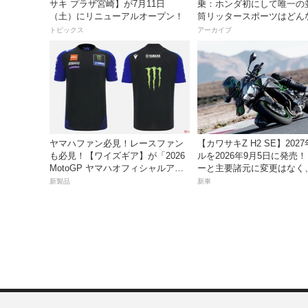
サキ プラザ宮崎】が7月11日
乗：ホンダ初にして唯一の
（土）にリニューアルオープン！
筒リッタースポーツはどん
味だったのか？
トピックス
アーカイブ
ヤマハファン必見！レースファン
【カワサキZ H2 SE】202
も必見！【ワイズギア】が「2026
ルを2026年9月5日に発売
MotoGP ヤマハオフィシャルアパ
ーと主要諸元に変更はなく
レル」を数量限定でリリース
は据え置きの247万5000円
新製品
新車