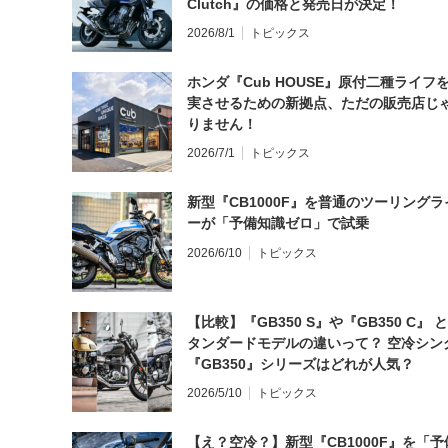
Clutch』の価格と発売日が決定！
2026/8/1
トピックス
ホンダ『Cub HOUSE』原付二種ライフ
実させるための新拠点、ただの販売店じ
りません！
2026/7/1
トピックス
新型『CB1000F』を普通のツーリングラ
ーが「予備知識ゼロ」で試乗
2026/6/10
トピックス
【比較】『GB350 S』や『GB350 C』 
タンダードモデルの違いって？ 空冷シン
『GB350』シリーズはどれが人気？
2026/5/10
トピックス
【え？空冷？】新型『CB1000F』を「予