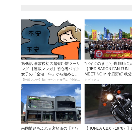
第46話 事故後初の超短距離ツーリ
“バイクのまち”小鹿野町に
ング 【連載マンガ】初心者バイク
【RED BARON FAN FUN
女子の「全治一年」から始める起
MEETING in 小鹿野町 
死回生日記
ズパーク】
【連載マンガ】初心者バイク女子の「全治一年」から始める起死回生日記
トピックス
南国情緒あふれる宮崎市の【カワ
【HONDA CBX（1978）