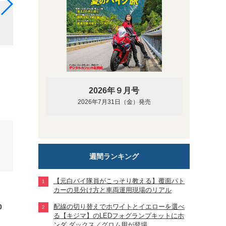
モリワキレーシングはアイアンエキスパートクラスとネ
成！ Z900RSを駆った2002年JSB1000王者の
びのバーンナウト。
2026年９月号
2026年7月31日（金）発売
週間ランキング
【元白バイ隊員がこっそり教える】覆面パト
カーの見分け方と車両運用現場のリアル
0
配線の切り替えでホワイトとイエローを選べ
る【キジマ】のLEDフォグランプキットにホ
ンダ ダックス／グロム用が登場