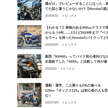
識ゼロ」でレビューすることになった→
てた話と違うじゃないか!?【Hondaの道
日にしてならず／CB1000F ①第一印象 
2026/4/10
トピックス
【わかる？】車検のある400ccクラスで
からもう4年……だけど2024年まで『ベ
セラー』を誇ったHondaのバイクってど
と思う？
2026/4/20
トピックス
新型『NX400』ってバイク初心者向けな
生産終了した『400X』と比較して何が違
2025/2/1
トピックス
通勤・通学、二人乗りもOKの遊べる
125cc『ダックス125』は初心者の人も安
心！
2025/7/20
トピックス