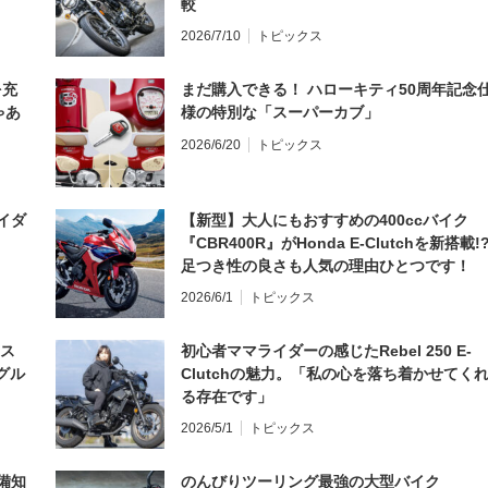
較
2026/7/10
トピックス
を充
まだ購入できる！ ハローキティ50周年記念
ゃあ
様の特別な「スーパーカブ」
2026/6/20
トピックス
イダ
【新型】大人にもおすすめの400ccバイク
『CBR400R』がHonda E-Clutchを新搭載!
足つき性の良さも人気の理由ひとつです！
2026/6/1
トピックス
とス
初心者ママライダーの感じたRebel 250 E-
グル
Clutchの魅力。「私の心を落ち着かせてく
る存在です」
2026/5/1
トピックス
備知
のんびりツーリング最強の大型バイク