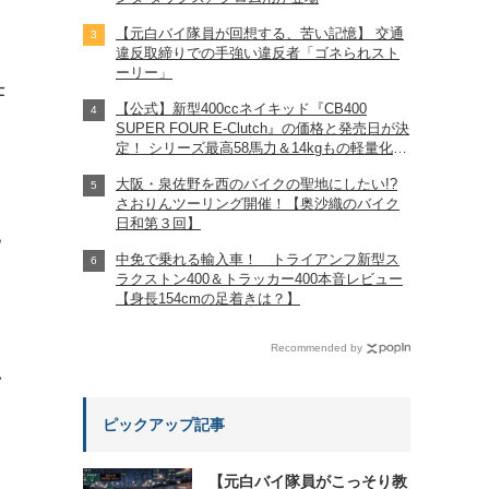
【元白バイ隊員が回想する、苦い記憶】 交通
違反取締りでの手強い違反者「ゴネられスト
ーリー」
仕
【公式】新型400ccネイキッド『CB400
SUPER FOUR E-Clutch』の価格と発売日が決
定！ シリーズ最高58馬力＆14kgもの軽量化!?
完全に「旧CB400SF」を超えた!?
大阪・泉佐野を西のバイクの聖地にしたい!?
【Honda2026新車ニュース】
さおりんツーリング開催！【奥沙織のバイク
日和第３回】
?
中免で乗れる輸入車！ トライアンフ新型ス
ラクストン400＆トラッカー400本音レビュー
【身長154cmの足着きは？】
Recommended by
れ
ピックアップ記事
【元白バイ隊員がこっそり教