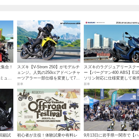
大集合！
スズキ【V-Strom 250】がモデルチ
スズキのラグジュアリースク
ェンジ。人気の250ccアドベンチャ
ー【バーグマン400 ABS】E1
秩父ミュー
ーツアラー一部仕様を変更して7月
ソリン対応に仕様変更して発
23日発売。価格68万5300円
価格は据え置きの98万100円！
新車
新車
】回顧試
初心者が主役！体験試乗や有料レ
9月13日に岩手県一関市で【