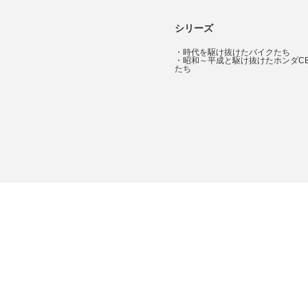
シリーズ
・
時代を駆け抜けたバイクたち
・
昭和～平成と駆け抜けたホンダC
たち