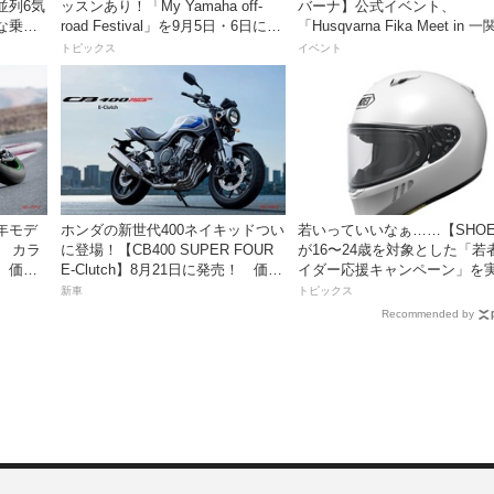
並列6気
ッスンあり！「My Yamaha off-
バーナ】公式イベント、
な乗り
road Festival」を9月5日・6日にオ
「Husqvarna Fika Meet in 
ンタケエクスプローラーパークで
を開催
トピックス
イベント
実施！
7年モデ
ホンダの新世代400ネイキッドつい
若いっていいなぁ……【SHOE
！ カラ
に登場！【CB400 SUPER FOUR
が16〜24歳を対象とした「若
、価格
E-Clutch】8月21日に発売！ 価格
イダー応援キャンペーン」を
！
99万8800円
新車
トピックス
Recommended by