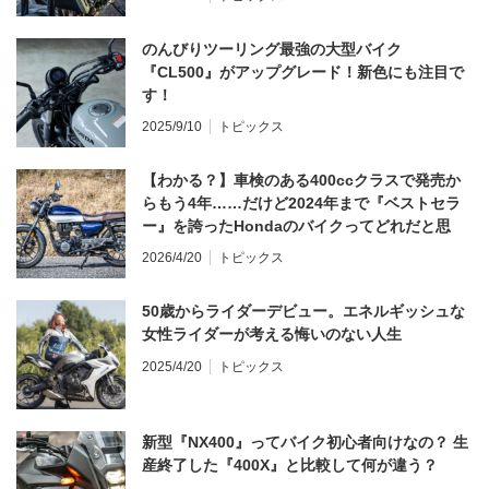
のんびりツーリング最強の大型バイク
『CL500』がアップグレード！新色にも注目で
す！
2025/9/10
トピックス
【わかる？】車検のある400ccクラスで発売か
らもう4年……だけど2024年まで『ベストセラ
ー』を誇ったHondaのバイクってどれだと思
う？
2026/4/20
トピックス
50歳からライダーデビュー。エネルギッシュな
女性ライダーが考える悔いのない人生
2025/4/20
トピックス
新型『NX400』ってバイク初心者向けなの？ 生
産終了した『400X』と比較して何が違う？