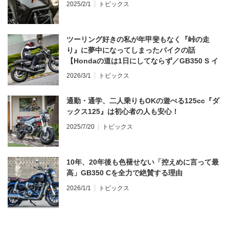
2025/2/1
トピックス
ツーリング好きの私が年甲斐もなく『峠の走
り』に夢中になってしまったバイクの話
【Hondaの道は1日にしてならず／GB350 S イ
ンプレ・レビュー 前編】
2026/3/1
トピックス
通勤・通学、二人乗りもOKの遊べる125cc『ダ
ックス125』は初心者の人も安心！
2025/7/20
トピックス
10年、20年後も色褪せない「控えめに言って最
高」GB350 Cを全力で絶賛する理由
2026/1/1
トピックス