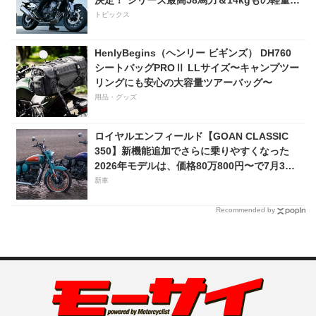
化!? 完全に「旧CB400SF」を超えた!?
トピックス
【Honda2026新車ニュース】
HenlyBegins（ヘンリー ビギンズ） DH760
シートバッグPROⅡ LLサイズ〜キャンプツー
リングにも安心の大容量ツアーバッグ〜
用品・グッズ
ロイヤルエンフィールド【GOAN CLASSIC
350】新機能追加でさらに乗りやすくなった
2026年モデルは、価格80万800円〜で7月31
日発売！
新車
Recommended by