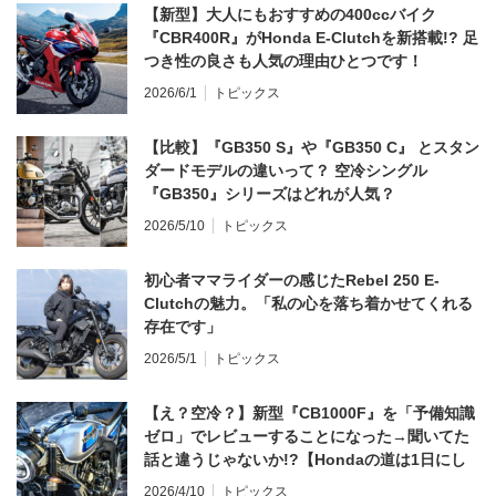
【新型】大人にもおすすめの400ccバイク
『CBR400R』がHonda E-Clutchを新搭載!? 足
つき性の良さも人気の理由ひとつです！
2026/6/1
トピックス
【比較】『GB350 S』や『GB350 C』 とスタン
ダードモデルの違いって？ 空冷シングル
『GB350』シリーズはどれが人気？
2026/5/10
トピックス
初心者ママライダーの感じたRebel 250 E-
Clutchの魅力。「私の心を落ち着かせてくれる
存在です」
2026/5/1
トピックス
【え？空冷？】新型『CB1000F』を「予備知識
ゼロ」でレビューすることになった→聞いてた
話と違うじゃないか!?【Hondaの道は1日にし
てならず／CB1000F ①第一印象 編】
2026/4/10
トピックス