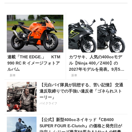
連載「THE EDGE.」 KTM
カワサキ、人気の400ccモデ
990 RC R イメージフォトア
ル【Ninja 400／Z400】の
ルバム
2027年モデルを発表。9月5日
より販売開始！
新車
新車
【元白バイ隊員が回想する、苦い記憶】 交通
違反取締りでの手強い違反者「ゴネられスト
ーリー」
バイクライフ
【公式】新型400ccネイキッド『CB400
SUPER FOUR E-Clutch』の価格と発売日が
決定！ シリーズ最高58馬力＆14kgもの軽量