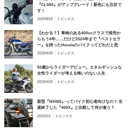
『CL500』がアップグレード！新色にも注目で
す！
2025/9/10
トピックス
【わかる？】車検のある400ccクラスで発売か
らもう4年……だけど2024年まで『ベストセラ
ー』を誇ったHondaのバイクってどれだと思
う？
2026/4/20
トピックス
50歳からライダーデビュー。エネルギッシュな
女性ライダーが考える悔いのない人生
2025/4/20
トピックス
新型『NX400』ってバイク初心者向けなの？ 生
産終了した『400X』と比較して何が違う？
2025/2/1
トピックス