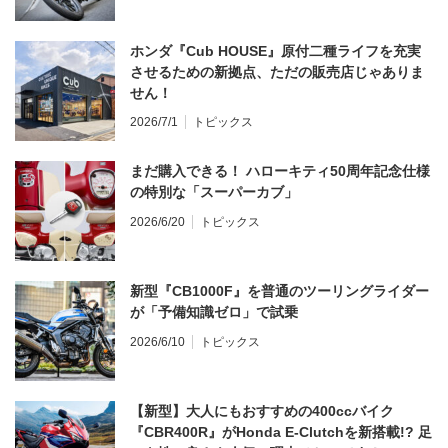
ホンダ『Cub HOUSE』原付二種ライフを充実
させるための新拠点、ただの販売店じゃありま
せん！
2026/7/1
トピックス
まだ購入できる！ ハローキティ50周年記念仕様
の特別な「スーパーカブ」
2026/6/20
トピックス
新型『CB1000F』を普通のツーリングライダー
が「予備知識ゼロ」で試乗
2026/6/10
トピックス
【新型】大人にもおすすめの400ccバイク
『CBR400R』がHonda E-Clutchを新搭載!? 足