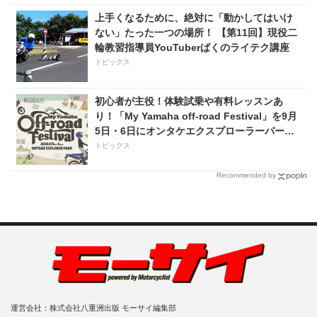
上手くなるために、絶対に「動かしてはいけ
ない」たった一つの場所！ 【第11回】現役二
輪教習指導員YouTuberばくのライテク講座
トピックス
初心者が主役！体験試乗や有料レッスンあ
り！「My Yamaha off-road Festival」を9月
5日・6日にオンタケエクスプローラーパーク
で実施！
トピックス
Recommended by
運営会社：株式会社八重洲出版 モーサイ編集部