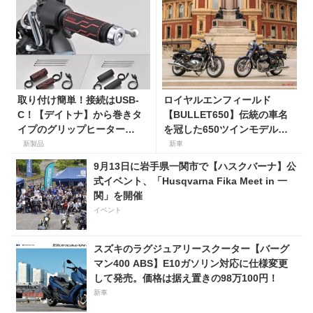
取り付け簡単！接続はUSB-
ロイヤルエンフィールド
C！【デイトナ】から巻きタ
【BULLET650】伝統の車名
イプのグリップヒーター
を冠した650ツインモデルが
「HOT GRIP WRAP HEAT」
登場。価格98万100円〜で、8
新製品
新車
が登場
月27日発売！
9月13日に岩手県一関市で【ハスクバーナ】公
式イベント、「Husqvarna Fika Meet in 一
関」を開催
イベント
スズキのラグジュアリースクーター【バーグ
マン400 ABS】E10ガソリン対応に仕様変更
して発売。価格は据え置きの98万100円！
新車