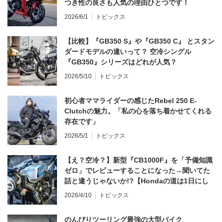
つき性の良さも人気の理由ひとつです！
2026/6/1
トピックス
【比較】『GB350 S』や『GB350 C』 とスタン
ダードモデルの違いって？ 空冷シングル
『GB350』シリーズはどれが人気？
2026/5/10
トピックス
初心者ママライダーの感じたRebel 250 E-
Clutchの魅力。「私の心を落ち着かせてくれる
存在です」
2026/5/1
トピックス
【え？空冷？】新型『CB1000F』を「予備知識
ゼロ」でレビューすることになった→聞いてた
話と違うじゃないか!?【Hondaの道は1日にし
てならず／CB1000F ①第一印象 編】
2026/4/10
トピックス
のんびりツーリング最強の大型バイク