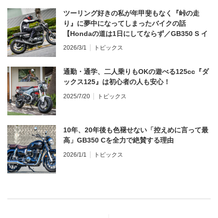
ツーリング好きの私が年甲斐もなく『峠の走
り』に夢中になってしまったバイクの話
【Hondaの道は1日にしてならず／GB350 S イ
ンプレ・レビュー 前編】
2026/3/1
トピックス
通勤・通学、二人乗りもOKの遊べる125cc『ダ
ックス125』は初心者の人も安心！
2025/7/20
トピックス
10年、20年後も色褪せない「控えめに言って最
高」GB350 Cを全力で絶賛する理由
2026/1/1
トピックス