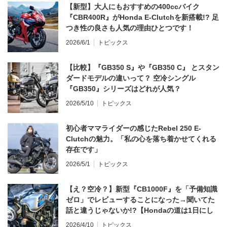
【新型】大人にもおすすめの400ccバイク
『CBR400R』がHonda E-Clutchを新搭載!? 足
つき性の良さも人気の理由ひとつです！
2026/6/1
トピックス
【比較】『GB350 S』や『GB350 C』 とスタン
ダードモデルの違いって？ 空冷シングル
『GB350』シリーズはどれが人気？
2026/5/10
トピックス
初心者ママライダーの感じたRebel 250 E-
Clutchの魅力。「私の心を落ち着かせてくれる
存在です」
2026/5/1
トピックス
【え？空冷？】新型『CB1000F』を「予備知識
ゼロ」でレビューすることになった→聞いてた
話と違うじゃないか!?【Hondaの道は1日にし
てならず／CB1000F ①第一印象 編】
2026/4/10
トピックス