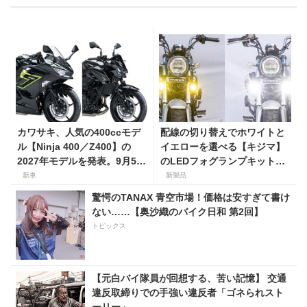
カワサキ、人気の400ccモデ
配線の切り替えでホワイトと
ル【Ninja 400／Z400】の
イエローを選べる【キジマ】
2027年モデルを発表。9月5日
のLEDフォグランプキットに
より販売開始！
ホンダ ダックス／グロム用が
新車
新製品
登場
驚愕のTANAX 青空市場！価格は安すぎて書け
ない……【奥沙織のバイク日和 第2回】
トピックス
【元白バイ隊員が回想する、苦い記憶】 交通
違反取締りでの手強い違反者「ゴネられスト
ーリー」