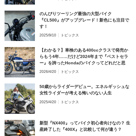
のんびりツーリング最強の大型バイク
『CL500』がアップグレード！新色にも注目で
す！
2025/9/10
トピックス
【わかる？】車検のある400ccクラスで発売か
らもう4年……だけど2024年まで『ベストセラ
ー』を誇ったHondaのバイクってどれだと思
う？
2026/4/20
トピックス
50歳からライダーデビュー。エネルギッシュな
女性ライダーが考える悔いのない人生
2025/4/20
トピックス
新型『NX400』ってバイク初心者向けなの？ 生
産終了した『400X』と比較して何が違う？