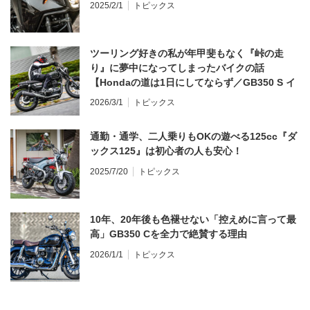
2025/2/1
トピックス
ツーリング好きの私が年甲斐もなく『峠の走
り』に夢中になってしまったバイクの話
【Hondaの道は1日にしてならず／GB350 S イ
ンプレ・レビュー 前編】
2026/3/1
トピックス
通勤・通学、二人乗りもOKの遊べる125cc『ダ
ックス125』は初心者の人も安心！
2025/7/20
トピックス
10年、20年後も色褪せない「控えめに言って最
高」GB350 Cを全力で絶賛する理由
2026/1/1
トピックス