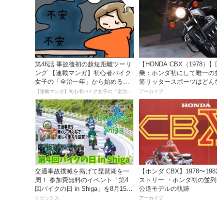
第46話 事故後初の超短距離ツーリ
【HONDA CBX（1978）
ング 【連載マンガ】初心者バイク
乗：ホンダ初にして唯一の
女子の「全治一年」から始める起
筒リッタースポーツはどん
死回生日記
味だったのか？
【連載マンガ】初心者バイク女子の「全治一年」から始める起死回生日記
アーカイブ
交通事故撲滅を掲げて琵琶湖を一
【ホンダ CBX】1978〜19
周！ 参加費無料のイベント「第4
ストリー ・ホンダ初の並列
回バイクの日 in Shiga」を8月15
公道モデルの軌跡
日、16日に開催
トピックス
アーカイブ