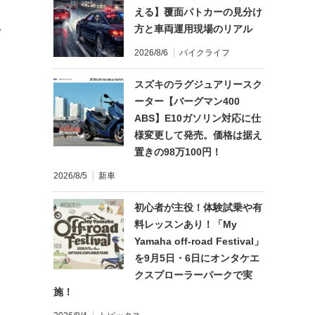
える】覆面パトカーの見分け
れ
方と車両運用現場のリアル
2026/8/6
バイクライフ
スズキのラグジュアリースク
ーター【バーグマン400
ABS】E10ガソリン対応に仕
様変更して発売。価格は据え
置きの98万100円！
2026/8/5
新車
初心者が主役！体験試乗や有
料レッスンあり！「My
Yamaha off-road Festival」
を9月5日・6日にオンタケエ
クスプローラーパークで実
施！