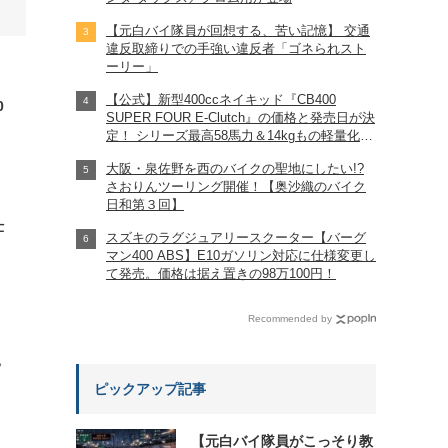
【元白バイ隊員が回想する、苦い記憶】 交通
違反取締りでの手強い違反者「ゴネられスト
ーリー」
【公式】新型400ccネイキッド『CB400
0
SUPER FOUR E-Clutch』の価格と発売日が決
定！ シリーズ最高58馬力＆14kgもの軽量化!?
完全に「旧CB400SF」を超えた!?
大阪・泉佐野を西のバイクの聖地にしたい!?
【Honda2026新車ニュース】
さおりんツーリング開催！【奥沙織のバイク
日和第３回】
仕
スズキのラグジュアリースクーター【バーグ
マン400 ABS】E10ガソリン対応に仕様変更し
て発売。価格は据え置きの98万100円！
Recommended by
?
ピックアップ記事
【元白バイ隊員がこっそり教