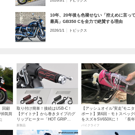
2026/3/1
トピックス
10年、20年後も色褪せない「控えめに言っ
最高」GB350 Cを全力で絶賛する理由
2026/1/1
トピックス
）】回顧
取り付け簡単！接続はUSB-C！
【アッシュオイル”実走”モニ
列6気筒
【デイトナ】から巻きタイプのグ
ポート】第6回・モトスペック
た
リップヒーター「HOT GRIP
をスズキSV650Xに！ 「長
WRAP HEAT」が登場
レスだったシフトの固さがコ
新製品
バイクライフ
おかげで滑らかに！」