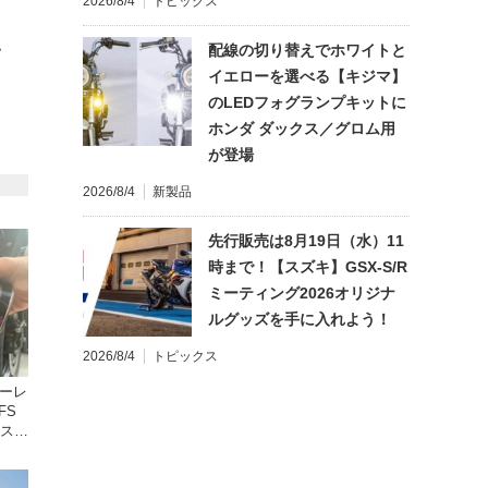
2026/8/4
トピックス
配線の切り替えでホワイトと
て
イエローを選べる【キジマ】
のLEDフォグランプキットに
ホンダ ダックス／グロム用
が登場
2026/8/4
新製品
先行販売は8月19日（水）11
時まで！【スズキ】GSX-S/R
ミーティング2026オリジナ
ルグッズを手に入れよう！
2026/8/4
トピックス
ターレ
FS
年スト
レの