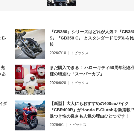
『GB350』シリーズはどれが人気？『GB35
 E-
S』『GB350 C』 とスタンダードモデルを比
較
2026/7/10
トピックス
を充
まだ購入できる！ ハローキティ50周年記念
ゃあ
様の特別な「スーパーカブ」
2026/6/20
トピックス
イダ
【新型】大人にもおすすめの400ccバイク
『CBR400R』がHonda E-Clutchを新搭載!
足つき性の良さも人気の理由ひとつです！
2026/6/1
トピックス