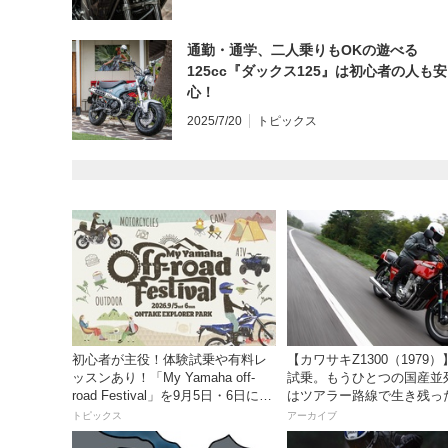
通勤・通学、二人乗りもOKの遊べる
125cc『ダックス125』は初心者の人も安
心！
2025/7/20
トピックス
初心者が主役！体験試乗や有料レ
【カワサキZ1300（1979
ッスンあり！「My Yamaha off-
試乗。もうひとつの国産並
road Festival」を9月5日・6日にオ
はツアラー路線で生き残っ
ンタケエクスプローラーパークで
トピックス
アーカイブ
実施！