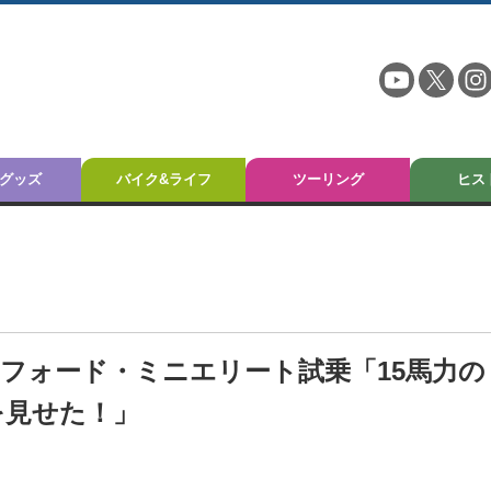
グッズ
バイク&ライフ
ツーリング
ヒス
トフォード・ミニエリート試乗「15馬力の
を見せた！」