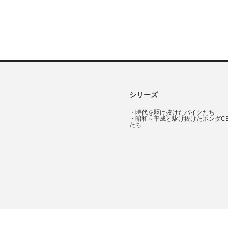
シリーズ
・
時代を駆け抜けたバイクたち
・
昭和～平成と駆け抜けたホンダC
たち