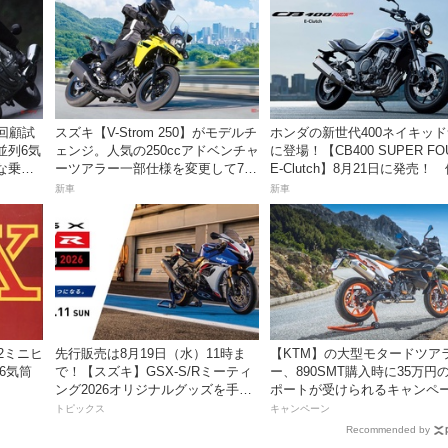
】回顧試
スズキ【V-Strom 250】がモデルチ
ホンダの新世代400ネイキッ
並列6気
ェンジ。人気の250ccアドベンチャ
に登場！【CB400 SUPER FO
な乗り
ーツアラー一部仕様を変更して7月
E-Clutch】8月21日に発売！
23日発売。価格68万5300円
99万8800円
新車
新車
82ミニヒ
先行販売は8月19日（水）11時ま
【KTM】の大型モタードツア
6気筒
で！【スズキ】GSX-S/Rミーティ
ー、890SMT購入時に35万円
ング2026オリジナルグッズを手に
ポートが受けられるキャンペ
入れよう！
を実施中！
トピックス
キャンペーン
Recommended by