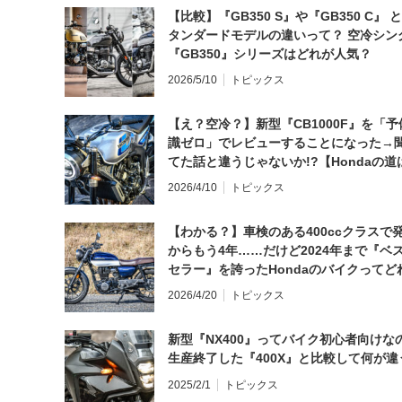
【比較】『GB350 S』や『GB350 C』 
タンダードモデルの違いって？ 空冷シン
『GB350』シリーズはどれが人気？
2026/5/10
トピックス
【え？空冷？】新型『CB1000F』を「予
識ゼロ」でレビューすることになった→
てた話と違うじゃないか!?【Hondaの道
日にしてならず／CB1000F ①第一印象 
2026/4/10
トピックス
【わかる？】車検のある400ccクラスで
からもう4年……だけど2024年まで『ベ
セラー』を誇ったHondaのバイクってど
と思う？
2026/4/20
トピックス
新型『NX400』ってバイク初心者向けな
生産終了した『400X』と比較して何が違
2025/2/1
トピックス