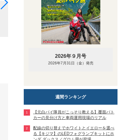
前後12インチホイールを履いた125ccレジャーバイ
したハートフォード・ミニエリート150
2026年９月号
2026年7月31日（金）発売
週間ランキング
【元白バイ隊員がこっそり教える】覆面パト
カーの見分け方と車両運用現場のリアル
配線の切り替えでホワイトとイエローを選べ
る【キジマ】のLEDフォグランプキットにホ
ンダ ダックス／グロム用が登場