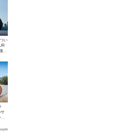
ドつい
UR
 価格
ラ
のサ
ーン