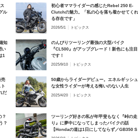
とス
初心者ママライダーの感じたRebel 250 E-
グル
Clutchの魅力。「私の心を落ち着かせてく
る存在です」
2026/5/1
トピックス
備知
のんびりツーリング最強の大型バイク
聞い
『CL500』がアップグレード！新色にも注目
は1
です！
編】
2025/9/10
トピックス
発売
50歳からライダーデビュー。エネルギッシュ
スト
な女性ライダーが考える悔いのない人生
れだ
2025/4/20
トピックス
の？
ツーリング好きの私が年甲斐もなく『峠の走
う？
り』に夢中になってしまったバイクの話
【Hondaの道は1日にしてならず／GB350 S
インプレ・レビュー 前編】