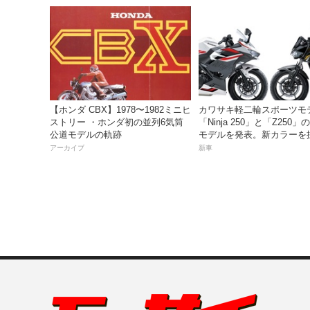
実施！
ペーン」
【ホンダ CBX】1978〜1982ミニヒ
カワサキ軽二輪スポーツモ
ストリー ・ホンダ初の並列6気筒
「Ninja 250」と「Z250」の
公道モデルの軌跡
モデルを発表。新カラーを
月5日より発売！
アーカイブ
新車