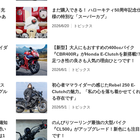
を充
まだ購入できる！ ハローキティ50周年記念
ゃあ
様の特別な「スーパーカブ」
2026/6/20
トピックス
イダ
【新型】大人にもおすすめの400ccバイク
『CBR400R』がHonda E-Clutchを新搭載!
足つき性の良さも人気の理由ひとつです！
2026/6/1
トピックス
とス
初心者ママライダーの感じたRebel 250 E-
グル
Clutchの魅力。「私の心を落ち着かせてく
る存在です」
2026/5/1
トピックス
備知
のんびりツーリング最強の大型バイク
聞い
『CL500』がアップグレード！新色にも注目
は1
です！