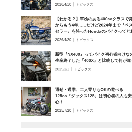
日にしてならず／CB1000F ①第一印象 
2026/4/10
トピックス
【わかる？】車検のある400ccクラスで
からもう4年……だけど2024年まで『ベ
セラー』を誇ったHondaのバイクってど
と思う？
2026/4/20
トピックス
新型『NX400』ってバイク初心者向けな
生産終了した『400X』と比較して何が違
2025/2/1
トピックス
通勤・通学、二人乗りもOKの遊べる
125cc『ダックス125』は初心者の人も安
心！
2025/7/20
トピックス