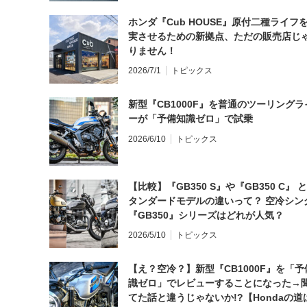
ホンダ『Cub HOUSE』原付二種ライフ
実させるための新拠点、ただの販売店じ
りません！
2026/7/1
トピックス
新型『CB1000F』を普通のツーリングラ
ーが「予備知識ゼロ」で試乗
2026/6/10
トピックス
【比較】『GB350 S』や『GB350 C』 
タンダードモデルの違いって？ 空冷シン
『GB350』シリーズはどれが人気？
2026/5/10
トピックス
【え？空冷？】新型『CB1000F』を「予
識ゼロ」でレビューすることになった→
てた話と違うじゃないか!?【Hondaの道