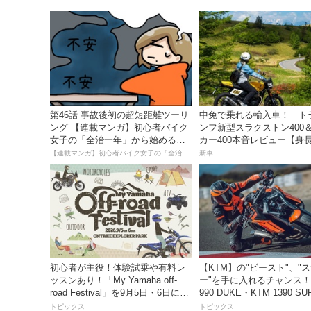
第46話 事故後初の超短距離ツーリ
中免で乗れる輸入車！ ト
ング 【連載マンガ】初心者バイク
ンフ新型スラクストン400
女子の「全治一年」から始める起
カー400本音レビュー【身長1
死回生日記
の足着きは？】
【連載マンガ】初心者バイク女子の「全治一年」から始める起死回生日記
新車
初心者が主役！体験試乗や有料レ
【KTM】の"ビースト"、"
ッスンあり！「My Yamaha off-
ー"を手に入れるチャンス！
road Festival」を9月5日・6日にオ
990 DUKE・KTM 1390 SU
ンタケエクスプローラーパークで
DUKE R EVO 購入サポ
トピックス
トピックス