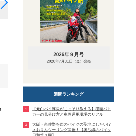
「GSX-S1000GX」グラススパークルブラック（YVB）
2026年９月号
2026年7月31日（金）発売
週間ランキング
【元白バイ隊員がこっそり教える】覆面パト
0
カーの見分け方と車両運用現場のリアル
大阪・泉佐野を西のバイクの聖地にしたい!?
さおりんツーリング開催！【奥沙織のバイク
日和第３回】