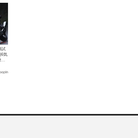
顧試
6気
乗り