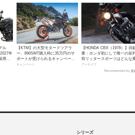
デル
【KTM】の大型モタードツアラ
【HONDA CBX（1978）】回
2027年
ー、890SMT購入時に35万円のサ
乗：ホンダ初にして唯一の並列
採用し9
ポートが受けられるキャンペーン
筒リッタースポーツはどんな
を実施中！
味だったのか？
キャンペーン
アーカイブ
Recommended by
シリーズ