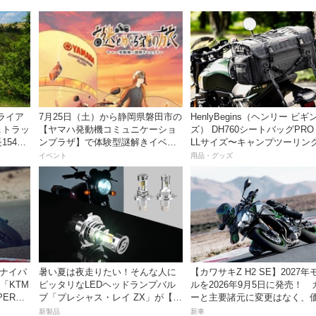
ライア
7月25日（土）から静岡県磐田市の
HenlyBegins（ヘンリー ビギ
＆トラッ
【ヤマハ発動機コミュニケーショ
ズ） DH760シートバッグPRO
54cm
ンプラザ】で体験型謎解きイベン
LLサイズ〜キャンプツーリン
トを開催！
も安心の大容量ツアーバッグ
イベント
用品・グッズ
スナイパ
暑い夏は夜走りたい！そんな人に
【カワサキZ H2 SE】2027年
「KTM
ピッタリなLEDヘッドランプバル
ルを2026年9月5日に発売！ 
PER
ブ「プレシャス・レイ ZX」が【デ
ーと主要諸元に変更はなく、
ートキャン
イトナ】から登場
は据え置きの247万5000円！
新製品
新車