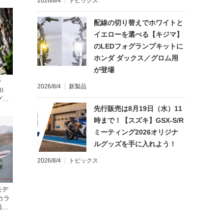
2026/8/4
トピックス
配線の切り替えでホワイトと
イエローを選べる【キジマ】
のLEDフォグランプキットに
ホンダ ダックス／グロム用
が登場
ン
2026/8/4
新製品
Ⅱ
グに
〜
先行販売は8月19日（水）11
時まで！【スズキ】GSX-S/R
ミーティング2026オリジナ
ルグッズを手に入れよう！
2026/8/4
トピックス
モデ
カラ
価格