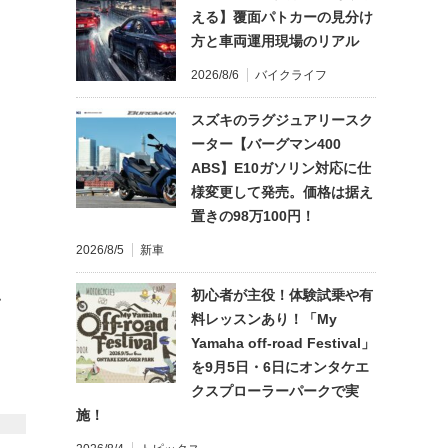
える】覆面パトカーの見分け
方と車両運用現場のリアル
2026/8/6
バイクライフ
スズキのラグジュアリースク
ーター【バーグマン400
ABS】E10ガソリン対応に仕
様変更して発売。価格は据え
置きの98万100円！
2026/8/5
新車
初心者が主役！体験試乗や有
て
料レッスンあり！「My
Yamaha off-road Festival」
を9月5日・6日にオンタケエ
クスプローラーパークで実
施！