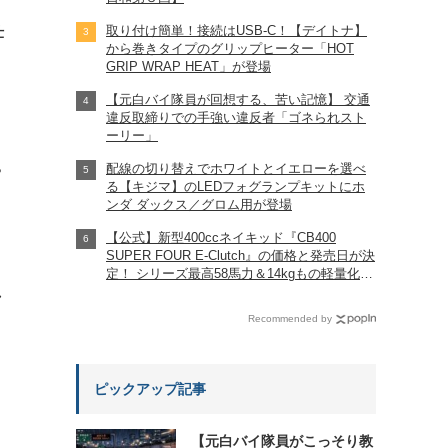
取り付け簡単！接続はUSB-C！【デイトナ】
仕
から巻きタイプのグリップヒーター「HOT
GRIP WRAP HEAT」が登場
【元白バイ隊員が回想する、苦い記憶】 交通
違反取締りでの手強い違反者「ゴネられスト
ーリー」
配線の切り替えでホワイトとイエローを選べ
?
る【キジマ】のLEDフォグランプキットにホ
ンダ ダックス／グロム用が登場
【公式】新型400ccネイキッド『CB400
SUPER FOUR E-Clutch』の価格と発売日が決
定！ シリーズ最高58馬力＆14kgもの軽量化!?
完全に「旧CB400SF」を超えた!?
れ
【Honda2026新車ニュース】
Recommended by
ピックアップ記事
【元白バイ隊員がこっそり教