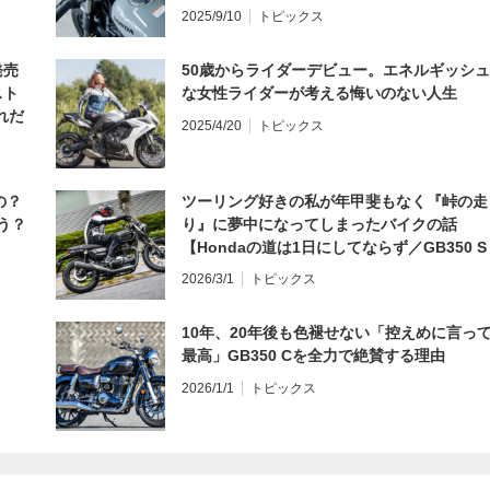
編】
2025/9/10
トピックス
発売
50歳からライダーデビュー。エネルギッシュ
スト
な女性ライダーが考える悔いのない人生
れだ
2025/4/20
トピックス
の？
ツーリング好きの私が年甲斐もなく『峠の走
う？
り』に夢中になってしまったバイクの話
【Hondaの道は1日にしてならず／GB350 S
インプレ・レビュー 前編】
2026/3/1
トピックス
10年、20年後も色褪せない「控えめに言っ
最高」GB350 Cを全力で絶賛する理由
2026/1/1
トピックス