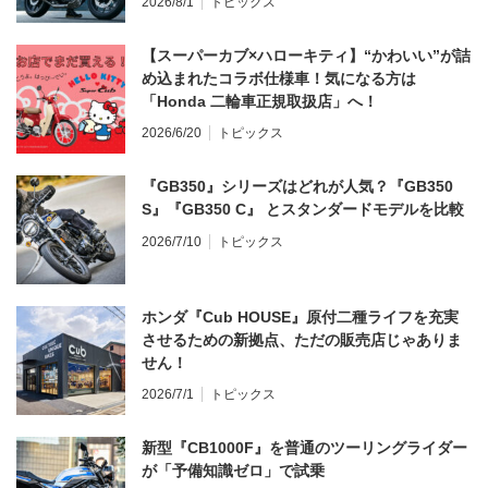
2026/8/1
トピックス
【スーパーカブ×ハローキティ】“かわいい”が詰
め込まれたコラボ仕様車！気になる方は
「Honda 二輪車正規取扱店」へ！
2026/6/20
トピックス
『GB350』シリーズはどれが人気？『GB350
S』『GB350 C』 とスタンダードモデルを比較
2026/7/10
トピックス
ホンダ『Cub HOUSE』原付二種ライフを充実
させるための新拠点、ただの販売店じゃありま
せん！
2026/7/1
トピックス
新型『CB1000F』を普通のツーリングライダー
が「予備知識ゼロ」で試乗