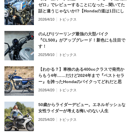
ゼロ」でレビューすることになった→聞いてた
話と違うじゃないか!?【Hondaの道は1日にし
てならず／CB1000F ①第一印象 編】
2026/4/10
トピックス
のんびりツーリング最強の大型バイク
『CL500』がアップグレード！新色にも注目で
す！
2025/9/10
トピックス
【わかる？】車検のある400ccクラスで発売か
らもう4年……だけど2024年まで『ベストセラ
ー』を誇ったHondaのバイクってどれだと思
う？
2026/4/20
トピックス
50歳からライダーデビュー。エネルギッシュな
女性ライダーが考える悔いのない人生
2025/4/20
トピックス