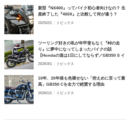
新型『NX400』ってバイク初心者向けなの？ 生
産終了した『400X』と比較して何が違う？
2025/2/1
トピックス
ツーリング好きの私が年甲斐もなく『峠の走
り』に夢中になってしまったバイクの話
【Hondaの道は1日にしてならず／GB350 S イ
ンプレ・レビュー 前編】
2026/3/1
トピックス
10年、20年後も色褪せない「控えめに言って最
高」GB350 Cを全力で絶賛する理由
2026/1/1
トピックス