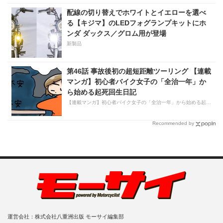
配線の切り替えでホワイトとイエローを選べ
る【キジマ】のLEDフォグランプキットにホ
ンダ ダックス／グロム用が登場
新製品
第46話 事故後初の超短距離ツーリング 【連載
マンガ】初心者バイク女子の「全治一年」か
ら始める起死回生日記
【連載マンガ】初心者バイク女子の「全治一年」から始める起死回生日記
Recommended by
運営会社：株式会社八重洲出版 モーサイ編集部