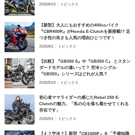
2026/6/10
トピックス
【新型】大人にもおすすめの400ccバイク
『CBR400R』がHonda E-Clutchを新搭載!? 足
つき性の良さも人気の理由ひとつです！
2026/6/1
トピックス
【比較】『GB350 S』や『GB350 C』 とスタン
ダードモデルの違いって？ 空冷シングル
『GB350』シリーズはどれが人気？
2026/5/10
トピックス
初心者ママライダーの感じたRebel 250 E-
Clutchの魅力。「私の心を落ち着かせてくれる
存在です」
2026/5/1
トピックス
【え？空冷？】新型『CB1000F』を「予備知識