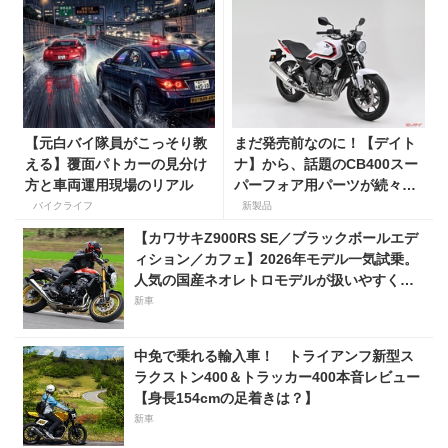
【元白バイ隊員がこっそり教
まだ発売前なのに！【デイト
える】覆面パトカーの見分け
ナ】から、話題のCB400スー
方と車両運用現場のリアル
パーフォア用パーツが続々登
場！
バイクライフ
新製品
【カワサキZ900RS SE／ブラックボールエデ
ィション／カフェ】2026年モデル一気試乗。
人気の国産ネオレトロモデルが扱いやすく上
質に進化！
新車
中免で乗れる輸入車！ トライアンフ新型ス
ラクストン400＆トラッカー400本音レビュー
【身長154cmの足着きは？】
新車