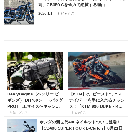
高」GB350 Cを全力で絶賛する理由
2026/1/1
トピックス
HenlyBegins（ヘンリー ビ
【KTM】の"ビースト"、"ス
ギンズ） DH760シートバッグ
ナイパー"を手に入れるチャン
PROⅡ LLサイズ〜キャンプ
ス！「KTM 990 DUKE・KTM
ツーリングにも安心の大容量
1390 SUPER DUKE R EVO
用品・グッズ
トピックス
ツアーバッグ〜
購入サポートキャンペーン」
ホンダの新世代400ネイキッドついに登場！
【CB400 SUPER FOUR E-Clutch】8月21日