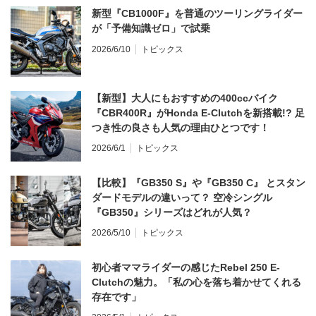
新型『CB1000F』を普通のツーリングライダー
が「予備知識ゼロ」で試乗
2026/6/10
トピックス
【新型】大人にもおすすめの400ccバイク
『CBR400R』がHonda E-Clutchを新搭載!? 足
つき性の良さも人気の理由ひとつです！
2026/6/1
トピックス
【比較】『GB350 S』や『GB350 C』 とスタン
ダードモデルの違いって？ 空冷シングル
『GB350』シリーズはどれが人気？
2026/5/10
トピックス
初心者ママライダーの感じたRebel 250 E-
Clutchの魅力。「私の心を落ち着かせてくれる
存在です」