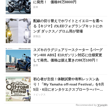
に発売！ 価格99万8800円
新車
配線の切り替えでホワイトとイエローを選べ
る【キジマ】のLEDフォグランプキットにホ
ンダ ダックス／グロム用が登場
新製品
スズキのラグジュアリースクーター【バーグ
マン400 ABS】E10ガソリン対応に仕様変更
して発売。価格は据え置きの98万100円！
新車
初心者が主役！体験試乗や有料レッスンあ
り！「My Yamaha off-road Festival」を9月
5日・6日にオンタケエクスプローラーパーク
で実施！
トピックス
Recommended by