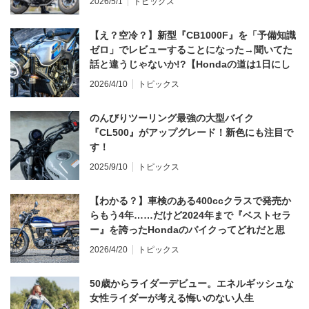
2026/5/1
トピックス
【え？空冷？】新型『CB1000F』を「予備知識
ゼロ」でレビューすることになった→聞いてた
話と違うじゃないか!?【Hondaの道は1日にし
てならず／CB1000F ①第一印象 編】
2026/4/10
トピックス
のんびりツーリング最強の大型バイク
『CL500』がアップグレード！新色にも注目で
す！
2025/9/10
トピックス
【わかる？】車検のある400ccクラスで発売か
らもう4年……だけど2024年まで『ベストセラ
ー』を誇ったHondaのバイクってどれだと思
う？
2026/4/20
トピックス
50歳からライダーデビュー。エネルギッシュな
女性ライダーが考える悔いのない人生