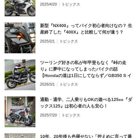
2025/4/20
トピックス
新型『NX400』ってバイク初心者向けなの？ 生
産終了した『400X』と比較して何が違う？
2025/2/1
トピックス
ツーリング好きの私が年甲斐もなく『峠の走
り』に夢中になってしまったバイクの話
【Hondaの道は1日にしてならず／GB350 S イ
ンプレ・レビュー 前編】
2026/3/1
トピックス
通勤・通学、二人乗りもOKの遊べる125cc『ダ
ックス125』は初心者の人も安心！
2025/7/20
トピックス
10年、20年後も色褪せない「控えめに言って最