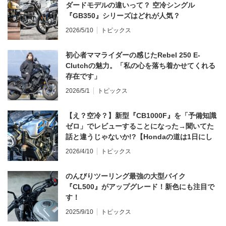
ダードモデルの違いって？ 空冷シングル
『GB350』シリーズはどれが人気？
2026/5/10
トピックス
初心者ママライダーの感じたRebel 250 E-
Clutchの魅力。「私の心を落ち着かせてくれる
存在です」
2026/5/1
トピックス
【え？空冷？】新型『CB1000F』を「予備知識
ゼロ」でレビューすることになった→聞いてた
話と違うじゃないか!?【Hondaの道は1日にし
てならず／CB1000F ①第一印象 編】
2026/4/10
トピックス
のんびりツーリング最強の大型バイク
『CL500』がアップグレード！新色にも注目で
す！
2025/9/10
トピックス