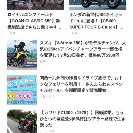
ロイヤルエンフィールド
ホンダの新世代400ネイキッ
【GOAN CLASSIC 350】新
ドついに登場！【CB400
機能追加でさらに乗りやすく
SUPER FOUR E-Clutch】8
なった2026年モデルは、価格
月21日に発売！ 価格99万
新車
新車
80万800円〜で7月31日発
8800円
スズキ【V-Strom 250】がモデルチェンジ。人
売！
気の250ccアドベンチャーツアラー一部仕様
を変更して7月23日発売。価格68万5300円
新車
関西〜九州間の帰省やドライブ旅行で、おト
クなフェリーを利用！「さんふらわあスペシ
ャルセール」を期間限定で販売開始
トピックス
【カワサキZ1300（1979）】回顧試乗。もう
ひとつの国産並列6気筒はツアラー路線で生き
残った
アーカイブ