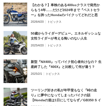
【わかる？】車検のある400ccクラスで発売か
らもう4年……だけど2024年まで『ベストセラ
ー』を誇ったHondaのバイクってどれだと思
う？
2026/4/20
トピックス
50歳からライダーデビュー。エネルギッシュな
女性ライダーが考える悔いのない人生
2025/4/20
トピックス
新型『NX400』ってバイク初心者向けなの？ 生
産終了した『400X』と比較して何が違う？
2025/2/1
トピックス
ツーリング好きの私が年甲斐もなく『峠の走
り』に夢中になってしまったバイクの話
【Hondaの道は1日にしてならず／GB350 S イ
ンプレ・レビュー 前編】