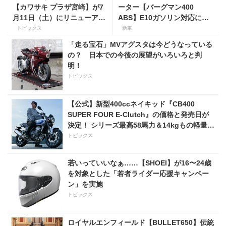
【カワサキ プラザ宮崎】が7
ーター【バーグマン400
月11日（土）にリニューアル
ABS】E10ガソリン対応に仕
オープン！
様変更して発売。価格は据え
トピックス
新車
置きの98万100円！
「走る宝石」MVアグスタは今どうなっている
の？ 日本での今後の展望がいろいろと判
明！
トピックス
【公式】新型400ccネイキッド『CB400
SUPER FOUR E-Clutch』の価格と発売日が
決定！ シリーズ最高58馬力＆14kgもの軽量
化!? 完全に「旧CB400SF」を超えた!?
トピックス
【Honda2026新車ニュース】
若いっていいなぁ……【SHOEI】が16〜24歳
を対象とした「若者ライダー応援キャンペー
ン」を実施
トピックス
ロイヤルエンフィールド【BULLET650】伝統