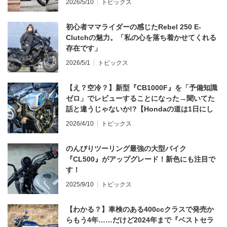
2026/5/10
トピックス
初心者ママライダーの感じたRebel 250 E-
Clutchの魅力。「私の心を落ち着かせてくれる
存在です」
2026/5/1
トピックス
【え？空冷？】新型『CB1000F』を「予備知識
ゼロ」でレビューすることになった→聞いてた
話と違うじゃないか!?【Hondaの道は1日にし
てならず／CB1000F ①第一印象 編】
2026/4/10
トピックス
のんびりツーリング最強の大型バイク
『CL500』がアップグレード！新色にも注目で
す！
2025/9/10
トピックス
【わかる？】車検のある400ccクラスで発売か
らもう4年……だけど2024年まで『ベストセラ