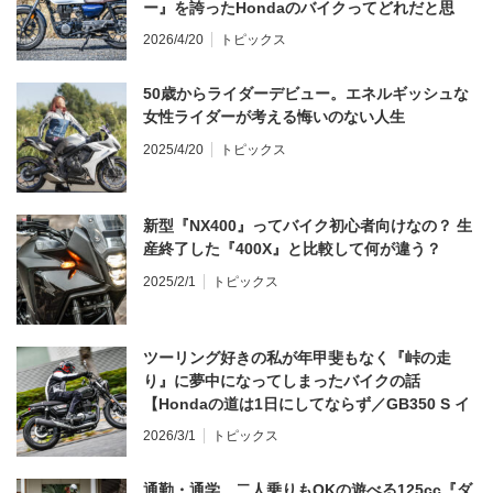
ー』を誇ったHondaのバイクってどれだと思
う？
2026/4/20
トピックス
50歳からライダーデビュー。エネルギッシュな
女性ライダーが考える悔いのない人生
2025/4/20
トピックス
新型『NX400』ってバイク初心者向けなの？ 生
産終了した『400X』と比較して何が違う？
2025/2/1
トピックス
ツーリング好きの私が年甲斐もなく『峠の走
り』に夢中になってしまったバイクの話
【Hondaの道は1日にしてならず／GB350 S イ
ンプレ・レビュー 前編】
2026/3/1
トピックス
通勤・通学、二人乗りもOKの遊べる125cc『ダ