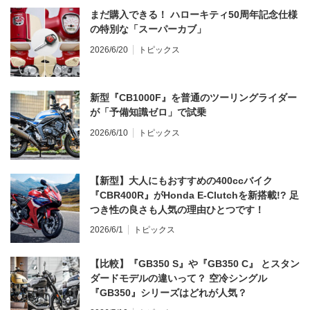
まだ購入できる！ ハローキティ50周年記念仕様
の特別な「スーパーカブ」
2026/6/20
トピックス
新型『CB1000F』を普通のツーリングライダー
が「予備知識ゼロ」で試乗
2026/6/10
トピックス
【新型】大人にもおすすめの400ccバイク
『CBR400R』がHonda E-Clutchを新搭載!? 足
つき性の良さも人気の理由ひとつです！
2026/6/1
トピックス
【比較】『GB350 S』や『GB350 C』 とスタン
ダードモデルの違いって？ 空冷シングル
『GB350』シリーズはどれが人気？