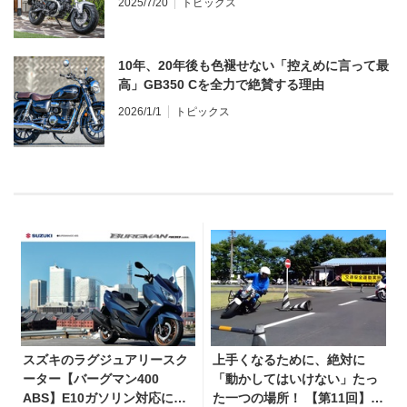
2025/7/20
トピックス
10年、20年後も色褪せない「控えめに言って最
高」GB350 Cを全力で絶賛する理由
2026/1/1
トピックス
スズキのラグジュアリースク
上手くなるために、絶対に
ーター【バーグマン400
「動かしてはいけない」たっ
ABS】E10ガソリン対応に仕
た一つの場所！ 【第11回】現