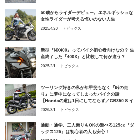
50歳からライダーデビュー。エネルギッシュな
女性ライダーが考える悔いのない人生
2025/4/20
トピックス
新型『NX400』ってバイク初心者向けなの？ 生
産終了した『400X』と比較して何が違う？
2025/2/1
トピックス
ツーリング好きの私が年甲斐もなく『峠の走
り』に夢中になってしまったバイクの話
【Hondaの道は1日にしてならず／GB350 S イ
ンプレ・レビュー 前編】
2026/3/1
トピックス
通勤・通学、二人乗りもOKの遊べる125cc『ダ
ックス125』は初心者の人も安心！