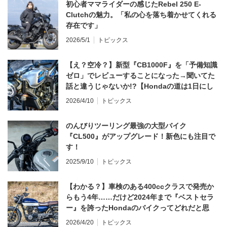
初心者ママライダーの感じたRebel 250 E-
Clutchの魅力。「私の心を落ち着かせてくれる
存在です」
2026/5/1
トピックス
【え？空冷？】新型『CB1000F』を「予備知識
ゼロ」でレビューすることになった→聞いてた
話と違うじゃないか!?【Hondaの道は1日にし
てならず／CB1000F ①第一印象 編】
2026/4/10
トピックス
のんびりツーリング最強の大型バイク
『CL500』がアップグレード！新色にも注目で
す！
2025/9/10
トピックス
【わかる？】車検のある400ccクラスで発売か
らもう4年……だけど2024年まで『ベストセラ
ー』を誇ったHondaのバイクってどれだと思
う？
2026/4/20
トピックス