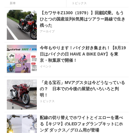
様変更して発売。価格は据え
役二輪教習指導員YouTuber
新車
トピックス
置きの98万100円！
ばくのライテク講座
【カワサキZ1300（1979）】回顧試乗。もう
ひとつの国産並列6気筒はツアラー路線で生き
残った
アーカイブ
今年もやります！バイク好き集まれ！【8月19
日はバイクの日 HAVE A BIKE DAY】を東
京・秋葉原で開催！
イベント
「走る宝石」MVアグスタは今どうなっている
の？ 日本での今後の展望がいろいろと判
明！
トピックス
配線の切り替えでホワイトとイエローを選べ
る【キジマ】のLEDフォグランプキットにホ
ンダ ダックス／グロム用が登場