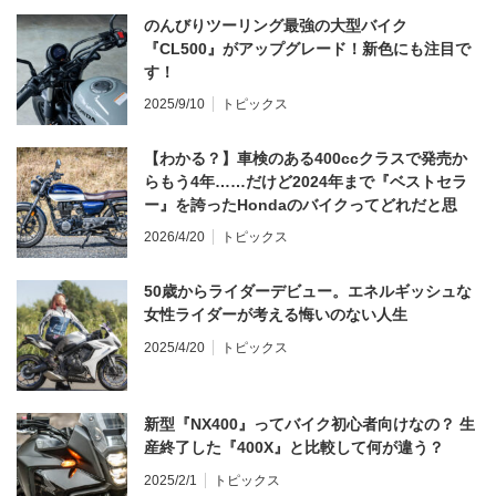
のんびりツーリング最強の大型バイク
『CL500』がアップグレード！新色にも注目で
す！
2025/9/10
トピックス
【わかる？】車検のある400ccクラスで発売か
らもう4年……だけど2024年まで『ベストセラ
ー』を誇ったHondaのバイクってどれだと思
う？
2026/4/20
トピックス
50歳からライダーデビュー。エネルギッシュな
女性ライダーが考える悔いのない人生
2025/4/20
トピックス
新型『NX400』ってバイク初心者向けなの？ 生
産終了した『400X』と比較して何が違う？
2025/2/1
トピックス