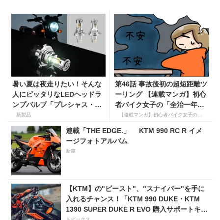
暑い夏は夜走りたい！そんな
第46話 事故後初の超短距離ツ
人にピッタリなLEDヘッドラ
ーリング 【連載マンガ】初心
ンプバルブ「プレシャス・レ
者バイク女子の「全治一年」
イ ZX」が【デイトナ】から
から始める起死回生日記
新製品
【連載マンガ】初心者バイク女子の「全治一年」から始める起死回生日記
登場
連載「THE EDGE.」 KTM 990 RC R イメ
ージフォトアルバム
新車
【KTM】の"ビースト"、"スナイパー"を手に
入れるチャンス！「KTM 990 DUKE・KTM
1390 SUPER DUKE R EVO 購入サポートキャ
ンペーン」
トピックス