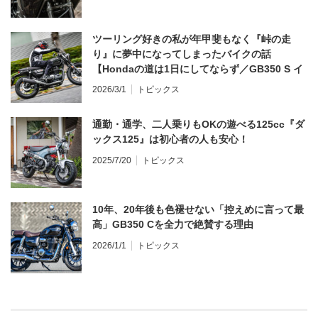
ツーリング好きの私が年甲斐もなく『峠の走
り』に夢中になってしまったバイクの話
【Hondaの道は1日にしてならず／GB350 S イ
ンプレ・レビュー 前編】
2026/3/1
トピックス
通勤・通学、二人乗りもOKの遊べる125cc『ダ
ックス125』は初心者の人も安心！
2025/7/20
トピックス
10年、20年後も色褪せない「控えめに言って最
高」GB350 Cを全力で絶賛する理由
2026/1/1
トピックス