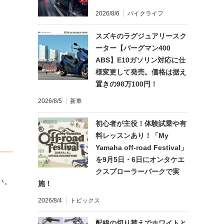
2026/8/6
バイクライフ
スズキのラグジュアリースク
ーター【バーグマン400
ABS】E10ガソリン対応に仕
様変更して発売。価格は据え
置きの98万100円！
2026/8/5
新車
初心者が主役！体験試乗や有
料レッスンあり！「My
Yamaha off-road Festival」
を9月5日・6日にオンタケエ
クスプローラーパークで実
い。
施！
2026/8/4
トピックス
配線の切り替えでホワイトと