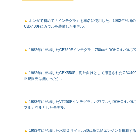
ホンダで初めて「インテグラ」を車名に使用した、1982年登場のC
CBX400Fにカウルを装備したモデル。
1982年に登場したCB750Fインテグラ。750ccのDOHC４
1982年に登場したCBX550F。海外向けとして用意されたCBX4
正規販売は無かった）。
1983年に登場したVT250Fインテグラ。パワフルなDOHC４バ
フルカウルとしたモデル。
1983年に登場した水冷２サイクル80cc単気筒エンジンを搭載