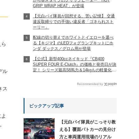
から巻きタイプのグリップヒーター「HOT
GRIP WRAP HEAT」が登場
【元白バイ隊員が回想する、苦い記憶】 交通
違反取締りでの手強い違反者「ゴネられスト
ーリー」
配線の切り替えでホワイトとイエローを選べ
る【キジマ】のLEDフォグランプキットにホ
えら
ンダ ダックス／グロム用が登場
【公式】新型400ccネイキッド『CB400
SUPER FOUR E-Clutch』の価格と発売日が決
定！ シリーズ最高58馬力＆14kgもの軽量化!?
デル
完全に「旧CB400SF」を超えた!?
【Honda2026新車ニュース】
Recommended by
きス
ピックアップ記事
によ
【元白バイ隊員がこっそり教
。
える】覆面パトカーの見分け
方と車両運用現場のリアル