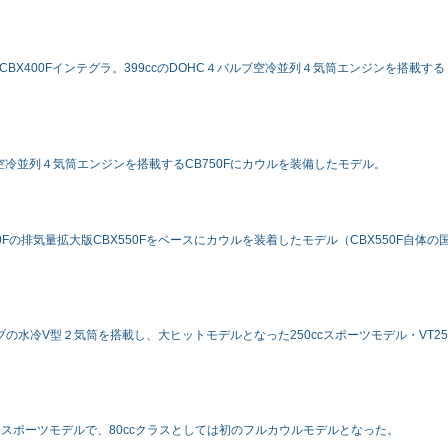
BX400Fインテグラ。399ccのDOHC４バルブ空冷並列４気筒エンジンを搭載する
バルブ空冷並列４気筒エンジンを搭載するCB750Fにカウルを装備したモデル。
00Fの排気量拡大版CBX550Fをベースにカウルを装着したモデル（CBX550F自体の
ルブの水冷V型２気筒を搭載し、大ヒットモデルとなった250ccスポーツモデル・VT25
するスポーツモデルで、80ccクラスとしては初のフルカウルモデルとなった。