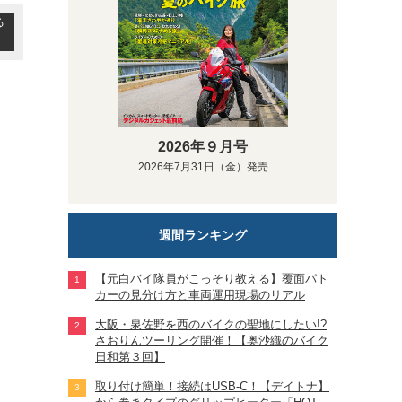
る
2026年９月号
2026年7月31日（金）発売
週間ランキング
【元白バイ隊員がこっそり教える】覆面パト
カーの見分け方と車両運用現場のリアル
大阪・泉佐野を西のバイクの聖地にしたい!?
さおりんツーリング開催！【奥沙織のバイク
日和第３回】
取り付け簡単！接続はUSB-C！【デイトナ】