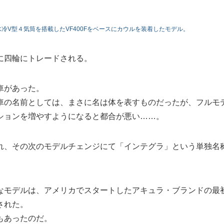
cc水冷V型４気筒を搭載したVF400Fをベースにカウルを装着したモデル。
に四輪にトレードされる。
車があった。
車の名前としては、まさに名は体を表すものだったが、フルモ
ションを増やすようになると都合が悪い……。
れ、その次のモデルチェンジにて「インテグラ」という単独名
なモデルは、アメリカでスタートしたアキュラ・ブランドの最
された。
もあったのだ。