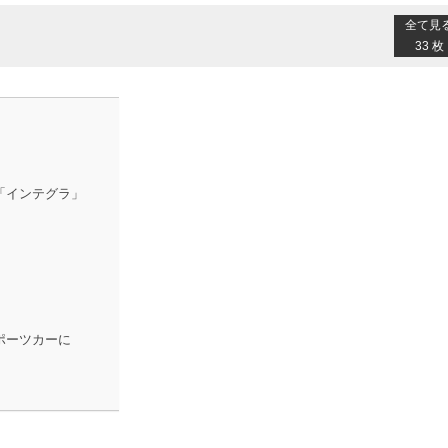
全て見
33 枚
「インテグラ」
ポーツカーに