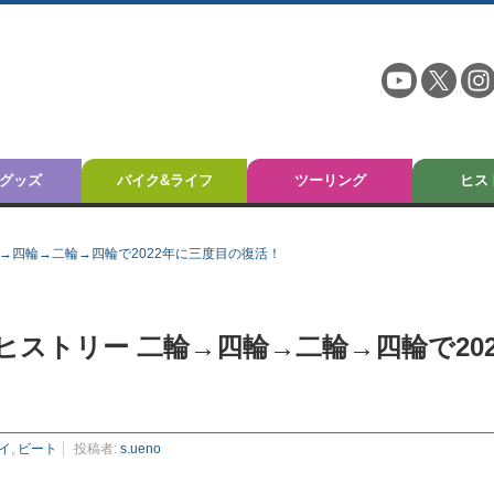
グッズ
バイク&ライフ
ツーリング
ヒス
→四輪→二輪→四輪で2022年に三度目の復活！
ストリー 二輪→四輪→二輪→四輪で202
イ
,
ビート
投稿者:
s.ueno