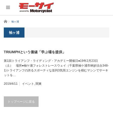
ホーム
袖ヶ浦
袖ヶ浦
TRIUMPHという価値「学ぶ場を提供」
第1回トライアンフ・ライディング・アカデミー開催日●19年2月23日
（土） 場所●袖ケ浦フォレストレースウェイ（千葉県袖ケ浦市林妙法台348-
1)トライアンフの誇るスポーティな並列3気筒エンジンを積むマシンでサーキ
ットを…
2019/4/11
イベント
,
関東
トップページに戻る