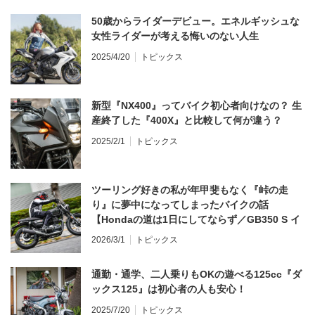
50歳からライダーデビュー。エネルギッシュな
女性ライダーが考える悔いのない人生
2025/4/20
トピックス
新型『NX400』ってバイク初心者向けなの？ 生
産終了した『400X』と比較して何が違う？
2025/2/1
トピックス
ツーリング好きの私が年甲斐もなく『峠の走
り』に夢中になってしまったバイクの話
【Hondaの道は1日にしてならず／GB350 S イ
ンプレ・レビュー 前編】
2026/3/1
トピックス
通勤・通学、二人乗りもOKの遊べる125cc『ダ
ックス125』は初心者の人も安心！
2025/7/20
トピックス