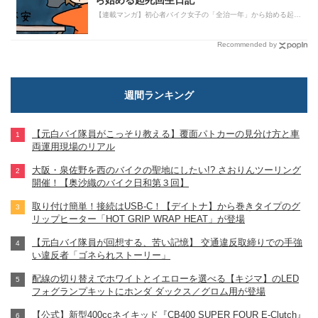
【連載マンガ】初心者バイク女子の「全治一年」から始める起死回生日記
Recommended by
週間ランキング
【元白バイ隊員がこっそり教える】覆面パトカーの見分け方と車
両運用現場のリアル
大阪・泉佐野を西のバイクの聖地にしたい!? さおりんツーリング
開催！【奥沙織のバイク日和第３回】
取り付け簡単！接続はUSB-C！【デイトナ】から巻きタイプのグ
リップヒーター「HOT GRIP WRAP HEAT」が登場
【元白バイ隊員が回想する、苦い記憶】 交通違反取締りでの手強
い違反者「ゴネられストーリー」
配線の切り替えでホワイトとイエローを選べる【キジマ】のLED
フォグランプキットにホンダ ダックス／グロム用が登場
【公式】新型400ccネイキッド『CB400 SUPER FOUR E-Clutch』