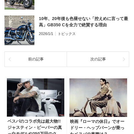
10年、20年後も色褪せない「控えめに言って最
高」GB350 Cを全力で絶賛する理由
2026/1/1
トピックス
前の記事
次の記事
ベスパのコラボ先は超大物!!
映画『ローマの休日』でオー
ジャスティン・ビーバーの真
ドリー・ヘップバーンが乗っ
っ白モデルや250万円のクリ