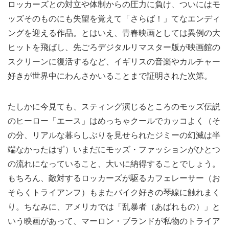
ロッカーズとの対立や体制からの圧力に負け、ついにはモ
ッズそのものにも失望を覚えて「さらば！」てなエンディ
ングを迎える作品。とはいえ、青春映画としては異例の大
ヒットを飛ばし、先ごろデジタルリマスター版が映画館の
スクリーンに復活するなど、イギリスの音楽やカルチャー
好きが世界中にわんさかいることまで証明された次第。
たしかに今見ても、スティング演じるところのモッズ伝説
のヒーロー「エース」はめっちゃクールでカッコよく（そ
の分、リアルな暮らしぶりを見せられたジミーの幻滅は半
端なかったはず）いまだにモッズ・ファッションがひとつ
の流れになっていること、大いに納得することでしょう。
もちろん、敵対するロッカーズが駆るカフェレーサー（お
そらくトライアンフ）もまたバイク好きの琴線に触れまく
り。ちなみに、アメリカでは「乱暴者（あばれもの）」と
いう映画があって、マーロン・ブランドが私物のトライア