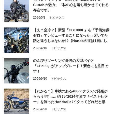
Clutchの魅力。「私の心を落ち着かせてくれる
存在です」
2026/5/1
トピックス
【え？空冷？】新型『CB1000F』を「予備知識
ゼロ」でレビューすることになった→聞いてた
話と違うじゃないか!?【Hondaの道は1日にし
てならず／CB1000F ①第一印象 編】
2026/4/10
トピックス
のんびりツーリング最強の大型バイク
『CL500』がアップグレード！新色にも注目で
す！
2025/9/10
トピックス
【わかる？】車検のある400ccクラスで発売か
らもう4年……だけど2024年まで『ベストセラ
ー』を誇ったHondaのバイクってどれだと思
う？
2026/4/20
トピックス