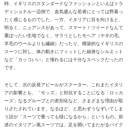
時、イギリスのスタンダードなファッションといえばトラ
ディショナル一辺倒で、血気盛んな若者にとっては野暮っ
たく感じるものでした。一方、イタリアに目を向けると、
明るく、ニュアンスがあって、スマート！ツイードなんて
重ぼったい生地でなく、サラリとしたモヘア（ヤギの毛、
羊毛のウールよりも繊細）だったり、構築的なイギリスの
スーツに対し、体の動きにフィットした細身なシルエット
など「カッコいい」と憧れるには十分なスペックだったの
です。
そして、次の反発アピールがスクーター。これまたイタリ
アの影響とも、「モッズ」と対抗することになる「ロッカ
ーズ」なるグループとの差別化など、さまざまな理由が取
りざたされています。なるほど、と思わずうなずいてしま
う説が「スーツで乗っても様になるから」というもの。前
述のイタリアン風スーツでは、足を開いてまたがるバイク