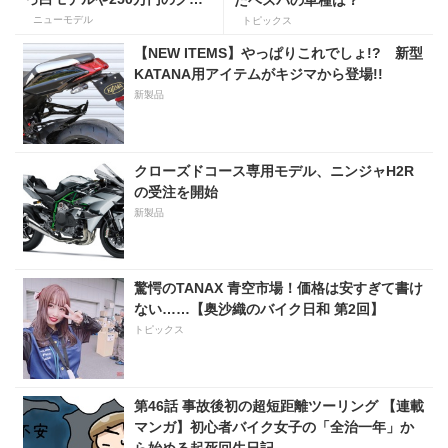
たベスパの車種は？
スチャン・ディオールモデル
ニューモデル
トピックス
【NEW ITEMS】やっぱりこれでしょ!? 新型
KATANA用アイテムがキジマから登場!!
新製品
クローズドコース専用モデル、ニンジャH2R
の受注を開始
新製品
驚愕のTANAX 青空市場！価格は安すぎて書け
ない……【奥沙織のバイク日和 第2回】
トピックス
第46話 事故後初の超短距離ツーリング 【連載
マンガ】初心者バイク女子の「全治一年」か
ら始める起死回生日記