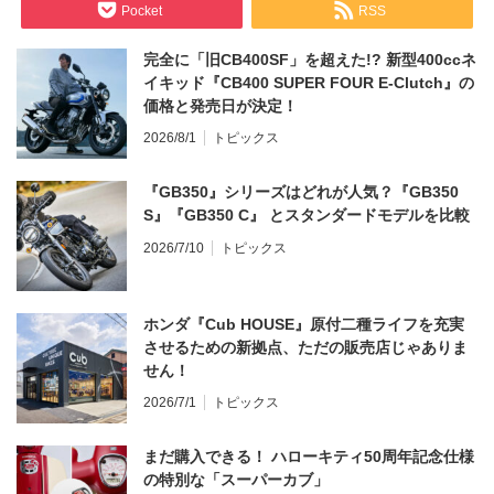
Pocket
RSS
完全に「旧CB400SF」を超えた!? 新型400ccネ
イキッド『CB400 SUPER FOUR E-Clutch』の
価格と発売日が決定！
2026/8/1
トピックス
『GB350』シリーズはどれが人気？『GB350
S』『GB350 C』 とスタンダードモデルを比較
2026/7/10
トピックス
ホンダ『Cub HOUSE』原付二種ライフを充実
させるための新拠点、ただの販売店じゃありま
せん！
2026/7/1
トピックス
まだ購入できる！ ハローキティ50周年記念仕様
の特別な「スーパーカブ」