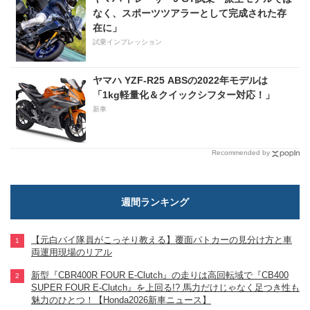
なく、スポーツツアラーとして完成された存
在に」
試乗インプレッション
ヤマハ YZF-R25 ABSの2022年モデルは
「1kg軽量化＆クイックシフター対応！」
新車
Recommended by
週間ランキング
【元白バイ隊員がこっそり教える】覆面パトカーの見分け方と車
両運用現場のリアル
新型『CBR400R FOUR E-Clutch』の走りは高回転域で『CB400
SUPER FOUR E-Clutch』を上回る!? 馬力だけじゃなく足つき性も
魅力のひとつ！【Honda2026新車ニュース】