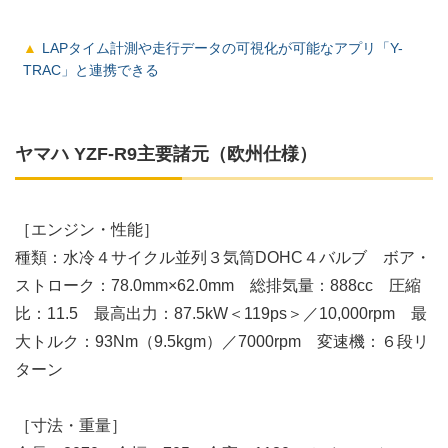
LAPタイム計測や走行データの可視化が可能なアプリ「Y-
TRAC」と連携できる
ヤマハ YZF-R9主要諸元（欧州仕様）
［エンジン・性能］
種類：水冷４サイクル並列３気筒DOHC４バルブ ボア・
ストローク：78.0mm×62.0mm 総排気量：888cc 圧縮
比：11.5 最高出力：87.5kW＜119ps＞／10,000rpm 最
大トルク：93Nm（9.5kgm）／7000rpm 変速機：６段リ
ターン
［寸法・重量］