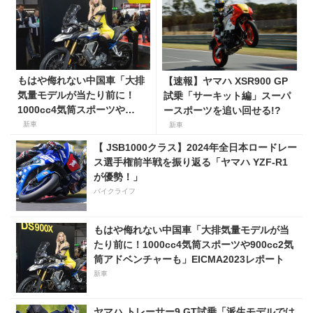
もはや侮れない中国車「大排
【速報】ヤマハ XSR900 GP
気量モデルが当たり前に！
試乗「サーキット編」スーパ
1000cc4気筒スポーツや
ースポーツを追い回せる!?
900cc2気筒アドベンチャー
新車
新車
も」
【 JSB1000クラス】2024年全日本ロードレー
ス選手権前半戦を振り返る「ヤマハ YZF-R1
が優勢！」
バイクライフ
もはや侮れない中国車「大排気量モデルが当
たり前に！1000cc4気筒スポーツや900cc2気
筒アドベンチャーも」EICMA2023レポート
新車
ヤマハ トレーサー9 GT試乗「派生モデルでは