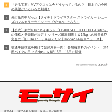
「走る宝石」MVアグスタは今どうなっているの？ 日本での今後
の展望がいろいろと判明！
先行販売中だった【タイチ】ドライマスター ストライカー シュー
ズのフルカラーラインアップがついにそろう！
【公式】新型400ccネイキッド『CB400 SUPER FOUR E-Clutch』
の価格と発売日が決定！ シリーズ最高58馬力＆14kgもの軽量化!?
完全に「旧CB400SF」を超えた!?【Honda2026新車ニュース】
交通事故撲滅を掲げて琵琶湖を一周！ 参加費無料のイベント「第4
回バイクの日 in Shiga」を8月15日、16日に開催
Recommended by
運営会社：株式会社八重洲出版 モーサイ編集部