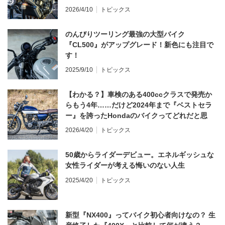
てならず／CB1000F ①第一印象 編】
2026/4/10
トピックス
のんびりツーリング最強の大型バイク
『CL500』がアップグレード！新色にも注目で
す！
2025/9/10
トピックス
【わかる？】車検のある400ccクラスで発売か
らもう4年……だけど2024年まで『ベストセラ
ー』を誇ったHondaのバイクってどれだと思
う？
2026/4/20
トピックス
50歳からライダーデビュー。エネルギッシュな
女性ライダーが考える悔いのない人生
2025/4/20
トピックス
新型『NX400』ってバイク初心者向けなの？ 生