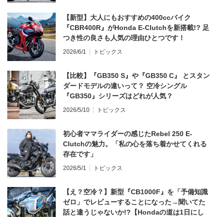
【新型】大人にもおすすめの400ccバイク
『CBR400R』がHonda E-Clutchを新搭載!? 足
つき性の良さも人気の理由ひとつです！
2026/6/1
トピックス
【比較】『GB350 S』や『GB350 C』 とスタン
ダードモデルの違いって？ 空冷シングル
『GB350』シリーズはどれが人気？
2026/5/10
トピックス
初心者ママライダーの感じたRebel 250 E-
Clutchの魅力。「私の心を落ち着かせてくれる
存在です」
2026/5/1
トピックス
【え？空冷？】新型『CB1000F』を「予備知識
ゼロ」でレビューすることになった→聞いてた
話と違うじゃないか!?【Hondaの道は1日にし