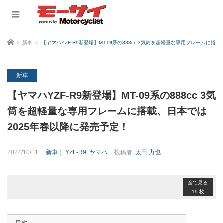
ホーム
新車
【ヤマハYZF-R9新登場】MT-09系の888cc 3気筒を超軽量な専用フレームに搭
新車
【ヤマハYZF-R9新登場】MT-09系の888cc 3気
筒を超軽量な専用フレームに搭載、日本では
2025年春以降に発売予定！
2024/10/11
新車
YZF-R9
,
ヤマハ
投稿者:
太田 力也
全て見る
19 枚
目次