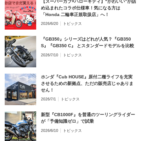
【スーパーカブ×ハローキティ】“かわいい”が詰
め込まれたコラボ仕様車！気になる方は
「Honda 二輪車正規取扱店」へ！
2026/6/20
トピックス
『GB350』シリーズはどれが人気？『GB350
S』『GB350 C』 とスタンダードモデルを比較
2026/7/10
トピックス
ホンダ『Cub HOUSE』原付二種ライフを充実
させるための新拠点、ただの販売店じゃありま
せん！
2026/7/1
トピックス
新型『CB1000F』を普通のツーリングライダー
が「予備知識ゼロ」で試乗
2026/6/10
トピックス