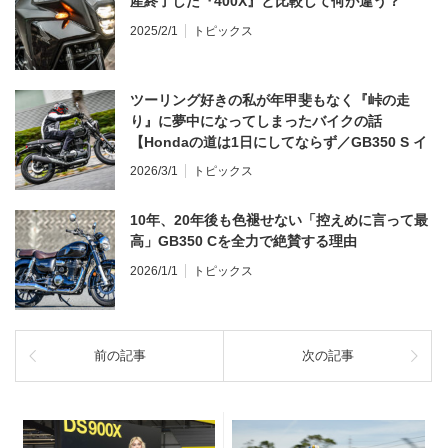
産終了した『400X』と比較して何が違う？
2025/2/1
トピックス
ツーリング好きの私が年甲斐もなく『峠の走
り』に夢中になってしまったバイクの話
【Hondaの道は1日にしてならず／GB350 S イ
ンプレ・レビュー 前編】
2026/3/1
トピックス
10年、20年後も色褪せない「控えめに言って最
高」GB350 Cを全力で絶賛する理由
2026/1/1
トピックス
前の記事
次の記事