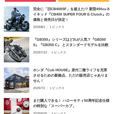
完全に「旧CB400SF」を超えた!? 新型400ccネ
イキッド『CB400 SUPER FOUR E-Clutch』の
価格と発売日が決定！
2026/8/1
トピックス
『GB350』シリーズはどれが人気？『GB350
S』『GB350 C』 とスタンダードモデルを比較
2026/7/10
トピックス
ホンダ『Cub HOUSE』原付二種ライフを充実
させるための新拠点、ただの販売店じゃありま
せん！
2026/7/1
トピックス
まだ購入できる！ ハローキティ50周年記念仕様
の特別な「スーパーカブ」
2026/6/20
トピックス