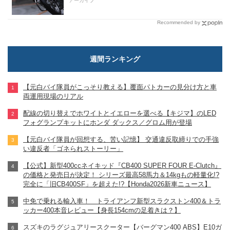
アーカイブ
Recommended by
週間ランキング
【元白バイ隊員がこっそり教える】覆面パトカーの見分け方と車
両運用現場のリアル
配線の切り替えでホワイトとイエローを選べる【キジマ】のLED
フォグランプキットにホンダ ダックス／グロム用が登場
【元白バイ隊員が回想する、苦い記憶】 交通違反取締りでの手強
い違反者「ゴネられストーリー」
【公式】新型400ccネイキッド『CB400 SUPER FOUR E-Clutch』
の価格と発売日が決定！ シリーズ最高58馬力＆14kgもの軽量化!?
完全に「旧CB400SF」を超えた!?【Honda2026新車ニュース】
中免で乗れる輸入車！ トライアンフ新型スラクストン400＆トラ
ッカー400本音レビュー【身長154cmの足着きは？】
スズキのラグジュアリースクーター【バーグマン400 ABS】E10ガ