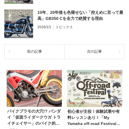
10年、20年後も色褪せない「控えめに言って最
高」GB350 Cを全力で絶賛する理由
2026/1/1
トピックス
前の記事
次の記事
バイクプラモの大穴!? バンダ
初心者が主役！体験試乗や有
イ「仮面ライダークウガ トラ
料レッスンあり！「My
イチェイサー」のバイク的メ
Yamaha off-road Festival」