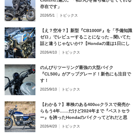
Clutchの魅力。「私の心を落ち着かせてくれる
存在です」
2026/5/1
トピックス
【え？空冷？】新型『CB1000F』を「予備知識
ゼロ」でレビューすることになった→聞いてた
話と違うじゃないか!?【Hondaの道は1日にし
てならず／CB1000F ①第一印象 編】
2026/4/10
トピックス
のんびりツーリング最強の大型バイク
『CL500』がアップグレード！新色にも注目で
す！
2025/9/10
トピックス
【わかる？】車検のある400ccクラスで発売か
らもう4年……だけど2024年まで『ベストセラ
ー』を誇ったHondaのバイクってどれだと思
う？
2026/4/20
トピックス