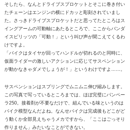
そしたら、なんとドライブスプロケットとそこに巻き付い
たチェーンはエンジンの横にドカッと彫刻されていまし
た。さっきドライブスプロケットだと思ってたところはス
イングアームの可動軸にあたるところで、ここからバンダ
イスピリッツの「可動！」という叫び声が聞こえてくるわ
けですよ。
「バイクはタイヤが回ってハンドルが切れるのと同時に、
仮面ライダーの激しいアクションに応じてサスペンション
が動かなきゃダメでしょうが！」というわけですよ……。
サスペンションはスプリングでムニムニ伸び縮みします。
この写真で写っているところまでは、ほぼ完璧にパンペー
ラ250。接着剤が不要なだけで、組んでいる味というのは
バイク模型なんだよね。なんせバイクは完成後もどこがど
う動くか全部見えちゃうメカですから、「ここはごっそり
作りません」みたいなことができない。