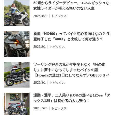
50歳からライダーデビュー。エネルギッシュな
女性ライダーが考える悔いのない人生
2025/4/20
トピックス
新型『NX400』ってバイク初心者向けなの？ 生
産終了した『400X』と比較して何が違う？
2025/2/1
トピックス
ツーリング好きの私が年甲斐もなく『峠の走
り』に夢中になってしまったバイクの話
【Hondaの道は1日にしてならず／GB350 S イ
ンプレ・レビュー 前編】
2026/3/1
トピックス
通勤・通学、二人乗りもOKの遊べる125cc『ダ
ックス125』は初心者の人も安心！
2025/7/20
トピックス