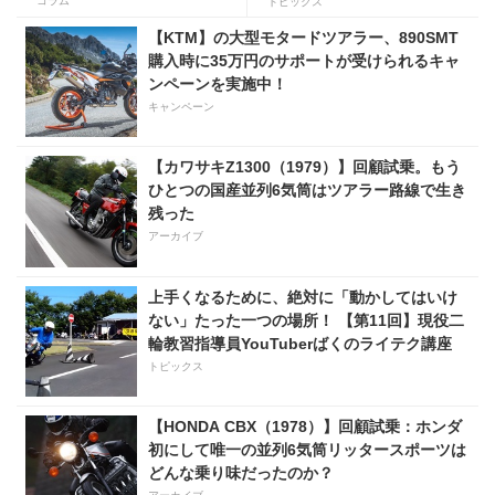
カ部分が超リアルだった!
を9月5日・6日にオンタケエ
コラム
トピックス
クスプローラーパークで実
【KTM】の大型モタードツアラー、890SMT
施！
購入時に35万円のサポートが受けられるキャ
ンペーンを実施中！
キャンペーン
【カワサキZ1300（1979）】回顧試乗。もう
ひとつの国産並列6気筒はツアラー路線で生き
残った
アーカイブ
上手くなるために、絶対に「動かしてはいけ
ない」たった一つの場所！ 【第11回】現役二
輪教習指導員YouTuberばくのライテク講座
トピックス
【HONDA CBX（1978）】回顧試乗：ホンダ
初にして唯一の並列6気筒リッタースポーツは
どんな乗り味だったのか？