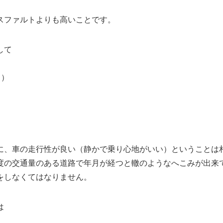
スファルトよりも高いことです。
して
る）
に、車の走行性が良い（静かで乗り心地がいい）ということは
度の交通量のある道路で年月が経つと轍のようなへこみが出来
をしなくてはなりません。
は