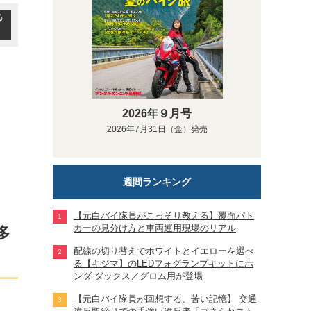
る
2026年９月号
2026年7月31日（金）発売
週間ランキング
【元白バイ隊員がこっそり教える】覆面パト
カーの見分け方と車両運用現場のリアル
多
配線の切り替えでホワイトとイエローを選べ
る【キジマ】のLEDフォグランプキットにホ
ンダ ダックス／グロム用が登場
【元白バイ隊員が回想する、苦い記憶】 交通