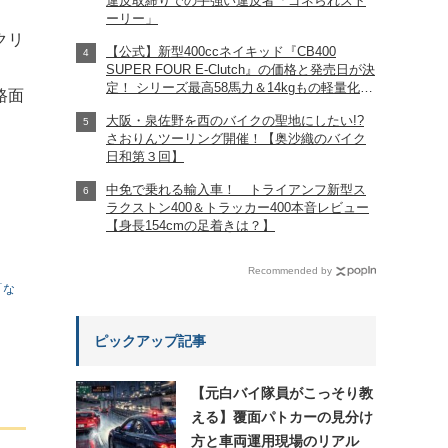
違反取締りでの手強い違反者「ゴネられスト
ーリー」
クリ
【公式】新型400ccネイキッド『CB400
SUPER FOUR E-Clutch』の価格と発売日が決
定！ シリーズ最高58馬力＆14kgもの軽量化!?
路面
完全に「旧CB400SF」を超えた!?
大阪・泉佐野を西のバイクの聖地にしたい!?
【Honda2026新車ニュース】
さおりんツーリング開催！【奥沙織のバイク
日和第３回】
中免で乗れる輸入車！ トライアンフ新型ス
ラクストン400＆トラッカー400本音レビュー
【身長154cmの足着きは？】
Recommended by
「な
ピックアップ記事
【元白バイ隊員がこっそり教
える】覆面パトカーの見分け
方と車両運用現場のリアル