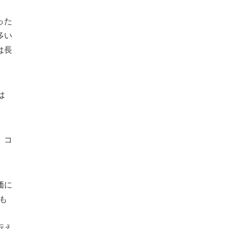
った
多い
は長
は
、コ
価に
も
行え