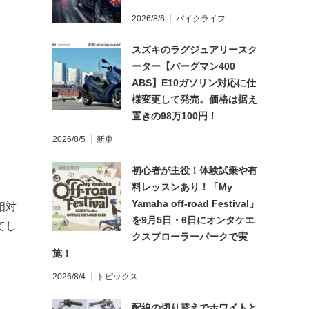
2026/8/6
バイクライフ
スズキのラグジュアリースク
ーター【バーグマン400
ABS】E10ガソリン対応に仕
様変更して発売。価格は据え
置きの98万100円！
2026/8/5
新車
初心者が主役！体験試乗や有
料レッスンあり！「My
Yamaha off-road Festival」
相対
を9月5日・6日にオンタケエ
てし
クスプローラーパークで実
施！
2026/8/4
トピックス
配線の切り替えでホワイトと